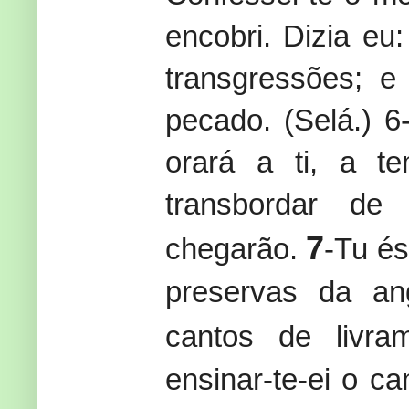
encobri. Dizia eu
transgressões; 
pecado. (Selá.) 6
orará a ti, a t
transbordar de
7
chegarão.
-Tu é
preservas da an
cantos de livram
ensinar-te-ei o ca