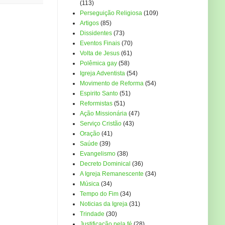
(113)
Perseguição Religiosa
(109)
Artigos
(85)
Dissidentes
(73)
Eventos Finais
(70)
Volta de Jesus
(61)
Polêmica gay
(58)
Igreja Adventista
(54)
Movimento de Reforma
(54)
Espirito Santo
(51)
Reformistas
(51)
Ação Missionária
(47)
Serviço Cristão
(43)
Oração
(41)
Saúde
(39)
Evangelismo
(38)
Decreto Dominical
(36)
A Igreja Remanescente
(34)
Música
(34)
Tempo do Fim
(34)
Noticias da Igreja
(31)
Trindade
(30)
Justificação pela fé
(28)