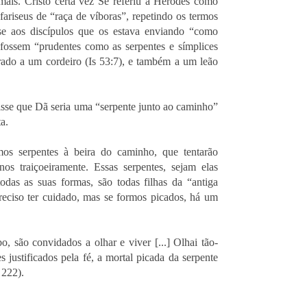
ais. Cristo certa vez Se referiu a Herodes como
ariseus de “raça de víboras”, repetindo os termos
sse aos discípulos que os estava enviando “como
fossem “prudentes como as serpentes e símplices
ado a um cordeiro (Is 53:7), e também a um leão
 disse que Dã seria uma “serpente junto ao caminho”
a.
os serpentes à beira do caminho, que tentarão
-nos traiçoeiramente. Essas serpentes, sejam elas
as as suas formas, são todas filhas da “antiga
reciso ter cuidado, mas se formos picados, há um
, são convidados a olhar e viver [...] Olhai tão-
s justificados pela fé, a mortal picada da serpente
. 222).