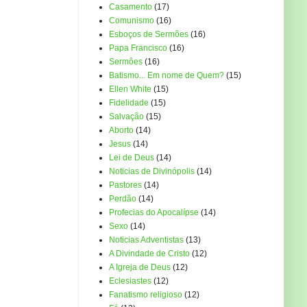
Casamento
(17)
Comunismo
(16)
Esboços de Sermões
(16)
Papa Francisco
(16)
Sermôes
(16)
Batismo... Em nome de Quem?
(15)
Ellen White
(15)
Fidelidade
(15)
Salvação
(15)
Aborto
(14)
Jesus
(14)
Lei de Deus
(14)
Noticias de Divinópolis
(14)
Pastores
(14)
Perdão
(14)
Profecias do Apocalípse
(14)
Sexo
(14)
Noticias Adventistas
(13)
A Divindade de Cristo
(12)
A Igreja de Deus
(12)
Eclesiastes
(12)
Fanatismo religioso
(12)