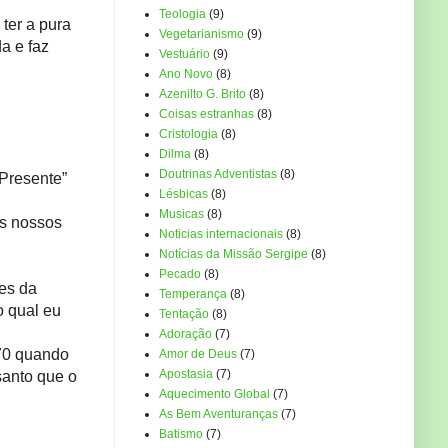
Teologia
(9)
ter a pura
Vegetarianismo
(9)
a e faz
Vestuário
(9)
Ano Novo
(8)
Azenilto G. Brito
(8)
Coisas estranhas
(8)
Cristologia
(8)
Dilma
(8)
Doutrinas Adventistas
(8)
 Presente”
Lésbicas
(8)
Musicas
(8)
os nossos
Noticias internacionais
(8)
Notícias da Missão Sergipe
(8)
Pecado
(8)
tes da
Temperança
(8)
o qual eu
Tentação
(8)
Adoração
(7)
/70 quando
Amor de Deus
(7)
Apostasia
(7)
santo que o
Aquecimento Global
(7)
As Bem Aventuranças
(7)
Batismo
(7)