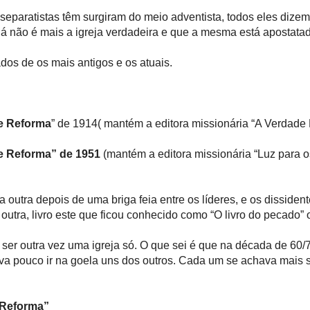
eparatistas têm surgiram do meio adventista, todos eles dizem 
 já não é mais a igreja verdadeira e que a mesma está apostatad
dos de os mais antigos e os atuais.
de Reforma
” de 1914( mantém a editora missionária “A Verdade
de Reforma” de 1951
(mantém a editora missionária “Luz para 
utra depois de uma briga feia entre os líderes, e os dissiden
outra, livro este que ficou conhecido como “O livro do pecado” 
a ser outra vez uma igreja só. O que sei é que na década de 60
a pouco ir na goela uns dos outros. Cada um se achava mais 
a Reforma”