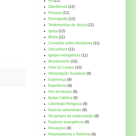
Fé
(12)
Obediência
(12)
Poesias
(12)
Pornografia
(12)
Testemunhas de Jeová
(12)
igreja
(12)
Biblia
(11)
Conselho sobre Mordomia
(11)
Sacudidura
(11)
igrejas evangélicas
(11)
Mundanismo
(10)
Vida no Campo
(10)
Alimentação Saudável
(9)
Esperança
(9)
Espiritismo
(9)
Fim do mundo
(9)
Igreja Católica
(9)
Liberdade Religiosa
(9)
Notícias adventistas
(9)
Os perigos da especulação
(9)
Pastores evangélicos
(9)
Provações
(9)
Reavivamento e Reforma
(9)