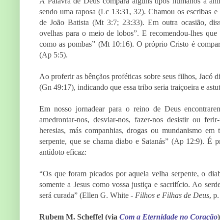
A Palavra de Deus compara alguns tipos humanos a anim
sendo uma raposa (Lc 13:31, 32). Chamou os escribas e f
de João Batista (Mt 3:7; 23:33). Em outra ocasião, di
ovelhas para o meio de lobos”. E recomendou-lhes que 
como as pombas” (Mt 10:16). O próprio Cristo é compar
(Ap 5:5).
Ao proferir as bênçãos proféticas sobre seus filhos, Jacó
(Gn 49:17), indicando que essa tribo seria traiçoeira e astut
Em nosso jornadear para o reino de Deus encontrarem
amedrontar-nos, desviar-nos, fazer-nos desistir ou ferir
heresias, más companhias, drogas ou mundanismo em tod
serpente, que se chama diabo e Satanás” (Ap 12:9). É p
antídoto eficaz:
“Os que foram picados por aquela velha serpente, o diabo
somente a Jesus como vossa justiça e sacrifício. Ao serde
será curada” (Ellen G. White -
Filhos e Filhas de Deus
, p
Rubem M. Scheffel (via
Com a Eternidade no Coração
)