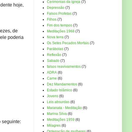
Cerimonias da igreja
(7)
dente hoje,
Depressão
(7)
Falsos Profetas
(7)
Filhos
(7)
Fim dos tempos
(7)
nezes, de
Meditações 1968
(7)
 ele poderia
Nova terra
(7)
Os Setes Pecados Mortais
(7)
Parábolas
(7)
Reflexão
(7)
Sabado
(7)
falsos reavivamentos
(7)
ADRA
(6)
Carne
(6)
Dez Mandamentos
(6)
Estado Islâmico
(6)
Jovens
(6)
Leis absurdas
(6)
Maranata - Meditação
(6)
Marina Silva
(6)
Meditações 1959
(6)
o seguinte:
Milagres
(6)
Ordenação de mulheres
(6)