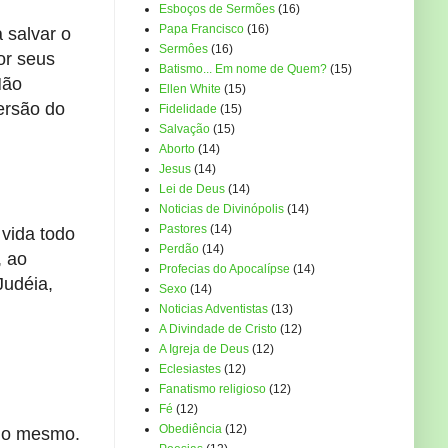
Esboços de Sermões
(16)
Papa Francisco
(16)
 salvar o
Sermôes
(16)
or seus
Batismo... Em nome de Quem?
(15)
Não
Ellen White
(15)
ersão do
Fidelidade
(15)
Salvação
(15)
Aborto
(14)
Jesus
(14)
Lei de Deus
(14)
Noticias de Divinópolis
(14)
Pastores
(14)
 vida todo
Perdão
(14)
, ao
Profecias do Apocalípse
(14)
Judéia,
Sexo
(14)
Noticias Adventistas
(13)
A Divindade de Cristo
(12)
A Igreja de Deus
(12)
Eclesiastes
(12)
Fanatismo religioso
(12)
Fé
(12)
Obediência
(12)
é o mesmo.