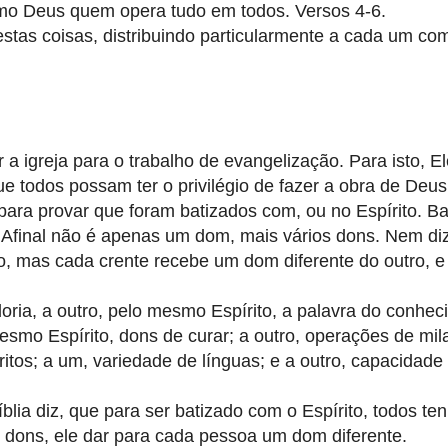
mo Deus quem opera tudo em todos. Versos 4-6.
stas coisas, distribuindo particularmente a cada um co
 a igreja para o trabalho de evangelização. Para isto, Ele
e todos possam ter o privilégio de fazer a obra de Deus
ra provar que foram batizados com, ou no Espírito. B
Afinal não é apenas um dom, mais vários dons. Nem diz 
, mas cada crente recebe um dom diferente do outro, e
oria, a outro, pelo mesmo Espírito, a palavra do conhec
mesmo Espírito, dons de curar; a outro, operações de mil
íritos; a um, variedade de línguas; e a outro, capacidade
ia diz, que para ser batizado com o Espírito, todos t
s dons, ele dar para cada pessoa um dom diferente.