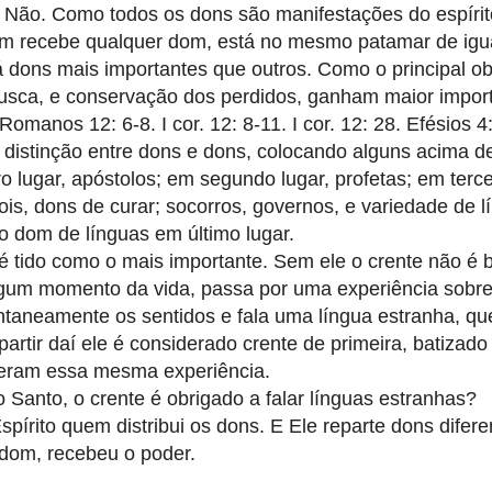
 Não. Como todos os dons são manifestações do espírito
em recebe qualquer dom, está no mesmo patamar de igu
á dons mais importantes que outros. Como o principal ob
busca, e conservação dos perdidos, ganham maior impor
omanos 12: 6-8. I cor. 12: 8-11. I cor. 12: 28. Efésios 4
z distinção entre dons e dons, colocando alguns acima de
 lugar, apóstolos; em segundo lugar, profetas; em tercei
is, dons de curar; socorros, governos, e variedade de lí
o dom de línguas em último lugar.
 tido como o mais importante. Sem ele o crente não é b
lgum momento da vida, passa por uma experiência sobre
taneamente os sentidos e fala uma língua estranha, q
rtir daí ele é considerado crente de primeira, batizad
iveram essa mesma experiência.
 Santo, o crente é obrigado a falar línguas estranhas?
pírito quem distribui os dons. E Ele reparte dons difere
 dom, recebeu o poder.