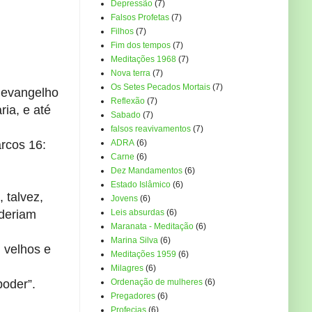
Depressão
(7)
Falsos Profetas
(7)
Filhos
(7)
Fim dos tempos
(7)
Meditações 1968
(7)
Nova terra
(7)
Os Setes Pecados Mortais
(7)
 evangelho
Reflexão
(7)
ia, e até
Sabado
(7)
falsos reavivamentos
(7)
arcos 16:
ADRA
(6)
Carne
(6)
Dez Mandamentos
(6)
Estado Islâmico
(6)
 talvez,
Jovens
(6)
oderiam
Leis absurdas
(6)
Maranata - Meditação
(6)
Marina Silva
(6)
 velhos e
Meditações 1959
(6)
Milagres
(6)
poder”.
Ordenação de mulheres
(6)
Pregadores
(6)
Profecias
(6)