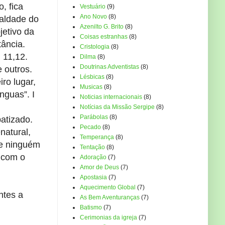
, fica
Vestuário
(9)
Ano Novo
(8)
aldade do
Azenilto G. Brito
(8)
jetivo da
Coisas estranhas
(8)
tância.
Cristologia
(8)
: 11,12.
Dilma
(8)
Doutrinas Adventistas
(8)
 outros.
Lésbicas
(8)
ro lugar,
Musicas
(8)
nguas”. I
Noticias internacionais
(8)
Notícias da Missão Sergipe
(8)
Parábolas
(8)
atizado.
Pecado
(8)
natural,
Temperança
(8)
ue ninguém
Tentação
(8)
o com o
Adoração
(7)
Amor de Deus
(7)
Apostasia
(7)
Aquecimento Global
(7)
ntes a
As Bem Aventuranças
(7)
Batismo
(7)
Cerimonias da igreja
(7)