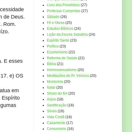
Livro dos Provérbios
(27)
ecessidade
Profecias Cumpridas
(27)
em de Deus.
Sábado
(26)
Fé e Obras
(25)
”. Rom.
Estudos Bíblicos
(24)
ízo.
Lição da Escola Sabatina
(24)
Espírito Santo
(23)
Política
(23)
Ecumenismo
(22)
Reforma de Saúde
(22)
a. E esses
Bíblia
(21)
Homossexualismo
(20)
:17. e) OS
Meditações do Pr. Vinicius
(20)
Mordomia
(20)
Natal
(20)
 atua em
Sinais do fim
(20)
 Espírito
Anjos
(18)
algumas
Santificação
(18)
Sinais
(18)
Vida Cristã
(18)
Casamento
(17)
Comunismo
(16)