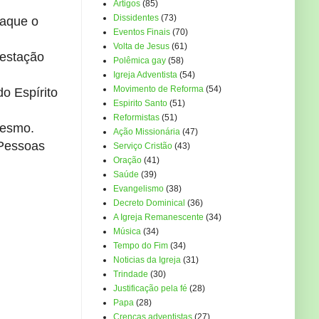
Artigos
(85)
Dissidentes
(73)
taque o
Eventos Finais
(70)
Volta de Jesus
(61)
festação
Polêmica gay
(58)
Igreja Adventista
(54)
Movimento de Reforma
(54)
o Espírito
Espirito Santo
(51)
Reformistas
(51)
mesmo.
Ação Missionária
(47)
 Pessoas
Serviço Cristão
(43)
Oração
(41)
Saúde
(39)
Evangelismo
(38)
Decreto Dominical
(36)
A Igreja Remanescente
(34)
Música
(34)
Tempo do Fim
(34)
Noticias da Igreja
(31)
Trindade
(30)
Justificação pela fé
(28)
Papa
(28)
Crenças adventistas
(27)