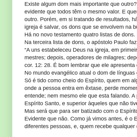
Existe algum dom mais importante que outro?
evidente que todos têm o mesmo valor. E qu
outro. Porém, em si tratando de resultados, h
igreja é salvar, os dons que se envolvem na 
Há no novo testamento quatro listas de dons. R
Na terceira lista de dons, o apóstolo Paulo fa
“A uns estabeleceu Deus na igreja, em primeiro
mestres; depois, operadores de milagres; depo
cor. 12: 28. É bom lembrar que ele apresenta 
No mundo evangélico atual o dom de línguas é
Só é tido como cheio do Espírito, quem em a
onde a pessoa entra em êxtase, perde momen
entende; nem mesmo ele que esta falando. A pa
Espírito Santo, e superior àqueles que não t
Mas será que para ser batizado com o Espírito
Evidente que não. Como já vimos antes, é o Es
diferentes pessoas, e, quem recebe qualquer