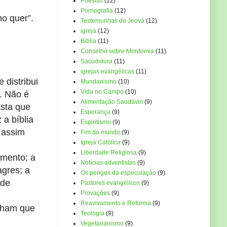
Poesias
(12)
Pornografia
(12)
mo quer”.
Testemunhas de Jeová
(12)
igreja
(12)
Biblia
(11)
Conselho sobre Mordomia
(11)
Sacudidura
(11)
igrejas evangélicas
(11)
 distribui
Mundanismo
(10)
Vida no Campo
(10)
. Não é
Alimentação Saudável
(9)
asta que
Esperança
(9)
a bíblia
Espiritismo
(9)
 assim
Fim do mundo
(9)
Igreja Católica
(9)
Liberdade Religiosa
(9)
imento; a
Notícias adventistas
(9)
agres; a
Os perigos da especulação
(9)
 de
Pastores evangélicos
(9)
Provações
(9)
Reavivamento e Reforma
(9)
enham que
Teologia
(9)
Vegetarianismo
(9)