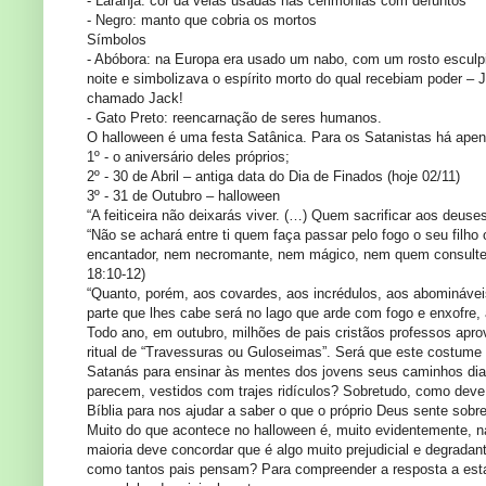
- Laranja: cor da velas usadas nas cerimônias com defuntos
- Negro: manto que cobria os mortos
Símbolos
- Abóbora: na Europa era usado um nabo, com um rosto esculpi
noite e simbolizava o espírito morto do qual recebiam poder – J
chamado Jack!
- Gato Preto: reencarnação de seres humanos.
O halloween é uma festa Satânica. Para os Satanistas há apen
1º - o aniversário deles próprios;
2º - 30 de Abril – antiga data do Dia de Finados (hoje 02/11)
3º - 31 de Outubro – halloween
“A feiticeira não deixarás viver. (…) Quem sacrificar aos deus
“Não se achará entre ti quem faça passar pelo fogo o seu filho 
encantador, nem necromante, nem mágico, nem quem consulte 
18:10-12)
“Quanto, porém, aos covardes, aos incrédulos, aos abomináveis,
parte que lhes cabe será no lago que arde com fogo e enxofre, 
Todo ano, em outubro, milhões de pais cristãos professos ap
ritual de “Travessuras ou Guloseimas”. Será que este costume 
Satanás para ensinar às mentes dos jovens seus caminhos diab
parecem, vestidos com trajes ridículos? Sobretudo, como deve
Bíblia para nos ajudar a saber o que o próprio Deus sente sobre
Muito do que acontece no halloween é, muito evidentemente, na
maioria deve concordar que é algo muito prejudicial e degrada
como tantos pais pensam? Para compreender a resposta a esta