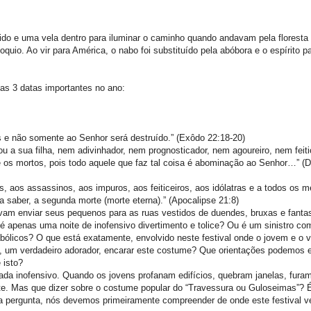
do e uma vela dentro para iluminar o caminho quando andavam pela floresta 
oquio. Ao vir para América, o nabo foi substituído pela abóbora e o espírito p
as 3 datas importantes no ano:
es e não somente ao Senhor será destruído.” (Exôdo 22:18-20)
ou a sua filha, nem adivinhador, nem prognosticador, nem agoureiro, nem feit
os mortos, pois todo aquele que faz tal coisa é abominação ao Senhor…” (
 aos assassinos, aos impuros, aos feiticeiros, aos idólatras e a todos os m
a saber, a segunda morte (morte eterna).” (Apocalipse 21:8)
rovam enviar seus pequenos para as ruas vestidos de duendes, bruxas e fan
é apenas uma noite de inofensivo divertimento e tolice? Ou é um sinistro c
ólicos? O que está exatamente, envolvido neste festival onde o jovem e o v
, um verdadeiro adorador, encarar este costume? Que orientações podemos e
 isto?
da inofensivo. Quando os jovens profanam edifícios, quebram janelas, furam
nte. Mas que dizer sobre o costume popular do “Travessura ou Guloseimas”? É
 pergunta, nós devemos primeiramente compreender de onde este festival ve