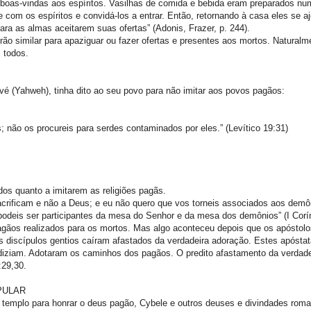
 boas-vindas aos espíritos. Vasilhas de comida e bebida eram preparados n
e com os espíritos e convidá-los a entrar. Então, retornando à casa eles se 
a as almas aceitarem suas ofertas” (Adonis, Frazer, p. 244).
o similar para apaziguar ou fazer ofertas e presentes aos mortos. Naturalm
 todos.
 (Yahweh), tinha dito ao seu povo para não imitar aos povos pagãos:
 não os procureis para serdes contaminados por eles.” (Levítico 19:31)
dos quanto a imitarem as religiões pagãs.
sacrificam e não a Deus; e eu não quero que vos torneis associados aos demô
podeis ser participantes da mesa do Senhor e da mesa dos demônios” (I Corín
 pagãos realizados para os mortos. Mas algo aconteceu depois que os apóstol
s discípulos gentios caíram afastados da verdadeira adoração. Estes apósta
diziam. Adotaram os caminhos dos pagãos. O predito afastamento da verdade
:29,30.
PULAR
 templo para honrar o deus pagão, Cybele e outros deuses e divindades rom