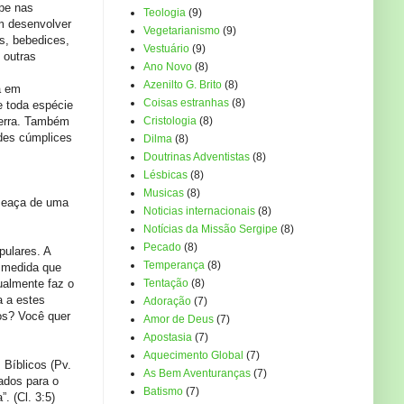
ipe nas
Teologia
(9)
em desenvolver
Vegetarianismo
(9)
as, bebedices,
Vestuário
(9)
 outras
Ano Novo
(8)
Azenilto G. Brito
(8)
a em
Coisas estranhas
(8)
e toda espécie
terra. Também
Cristologia
(8)
rdes cúmplices
Dilma
(8)
Doutrinas Adventistas
(8)
Lésbicas
(8)
Musicas
(8)
ameaça de uma
Noticias internacionais
(8)
Notícias da Missão Sergipe
(8)
Pecado
(8)
pulares. A
Temperança
(8)
a medida que
ualmente faz o
Tentação
(8)
a a estes
Adoração
(7)
ios? Você quer
Amor de Deus
(7)
Apostasia
(7)
Aquecimento Global
(7)
 Bíblicos (Pv.
As Bem Aventuranças
(7)
ados para o
Batismo
(7)
. (Cl. 3:5)