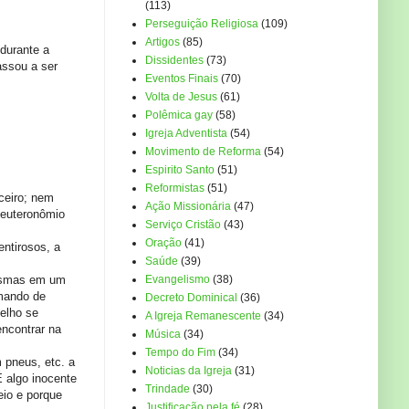
(113)
Perseguição Religiosa
(109)
Artigos
(85)
durante a
Dissidentes
(73)
assou a ser
Eventos Finais
(70)
Volta de Jesus
(61)
Polêmica gay
(58)
Igreja Adventista
(54)
Movimento de Reforma
(54)
Espirito Santo
(51)
Reformistas
(51)
iceiro; nem
Ação Missionária
(47)
Deuteronômio
Serviço Cristão
(43)
Oração
(41)
entirosos, a
Saúde
(39)
tasmas em um
Evangelismo
(38)
omando de
Decreto Dominical
(36)
elho se
A Igreja Remanescente
(34)
ncontrar na
Música
(34)
Tempo do Fim
(34)
 pneus, etc. a
Noticias da Igreja
(31)
 algo inocente
Trindade
(30)
io e porque
Justificação pela fé
(28)