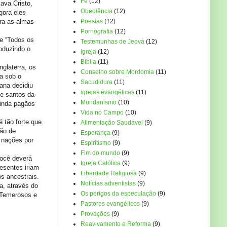
Fé
(12)
ava Cristo,
Obediência
(12)
gora eles
ara as almas
Poesias
(12)
Pornografia
(12)
e “Todos os
Testemunhas de Jeová
(12)
roduzindo o
igreja
(12)
Biblia
(11)
glaterra, os
Conselho sobre Mordomia
(11)
a sob o
Sacudidura
(11)
ana decidiu
igrejas evangélicas
(11)
e santos da
Mundanismo
(10)
ainda pagãos
Vida no Campo
(10)
 tão forte que
Alimentação Saudável
(9)
rão de
Esperança
(9)
s nações por
Espiritismo
(9)
Fim do mundo
(9)
você deverá
Igreja Católica
(9)
esentes iriam
Liberdade Religiosa
(9)
os ancestrais.
Notícias adventistas
(9)
a, através do
Os perigos da especulação
(9)
 Temerosos e
Pastores evangélicos
(9)
Provações
(9)
Reavivamento e Reforma
(9)