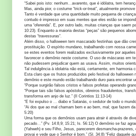
“Sabei pois isto: nenhum…avarento, que é idólatra, tem herança
Mas, ainda pior, o costume “trick-or-treat”, atualmente promov
Tanto é verdade que uma quantidade muito pequena de criança
contudo é impresso em suas mentes que eles estão se impondo 
uma “oferenda”. E, por outro lado, muitas crianças que saem p
10:23). Enquanto a maioria destas “peças” são pequenos abor
destas “travessuras”.
Além disso, o halloween tem mascarado festinhas que dão cre
prostituição. O espírito mundano, trabalhando com nossa carn
se estes eventos forem realizados exclusivamente por aqueles 
favorecer o demônio neste costume. O uso de máscaras em temp
não pudessem prejudicar quem as usava. Assim, muitos orient
Tal indulgência à idolatria não está, certamente, em harmonia
Esta claro que os frutos produzidos pelo festival do halloween
demônio e este mundo estão trabalhando duro para encontrar um
“Porque surgirão falsos cristos e falsos profetas operando gran
“Porque tais são falsos apóstolos, obreiros fraudulentos, tran
transforma em anjo de luz.” (II Corintios 11:13-14)
“E foi expulso o … diabo e Satanás, o sedutor de todo o mund
“Ai dos que ao mal chamam bem e ao bem, mal; que fazem da es
5:20)
Uma forma que os demônios usam para atrair é através de dive
pecado…” (Pv. 14:8,9; 15:21; Is. 56:12) O demônio se faz agra
(Yahweh) e seu Filho, Jesus, parecerem desmancha-prazeres, op
provai e vede que o Senhor é bom.” (Sl. 34:8) “Feliz daquele q