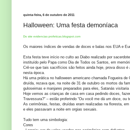
quinta-feira, 6 de outubro de 2011
Halloween: Uma festa demoníaca
Do site evidencias profeticas.blogspot.com
Os maiores índices de vendas de doces e balas nos EUA e Eur
Esta festa teve início no culto ao Diabo realizado por sacerdo
instituído pelo Papa como Dia de Todos os Santos, em memória 
Crê-se que tais sacrifícios são feitos ainda hoje, prova disso
nesta época.
Há uma prática no halloween americano chamada Fogueira de O
druída, rezava que, na noite de 31 de outubro os mortos da f
guloseimas e manjares preparados para eles, Satanás visitaria
Hoje vemos as crianças de casa em casa pedindo doces, fazend
Travessura?” – estão proferindo “Ou você me dá um doce, ou t
As cerimônias, festas, druídas eram realizadas na floresta, em
e eles passavam a noite em orgias sexuais.
Tudo tem uma simbologia:
Cores