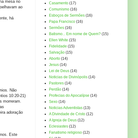
uma mesa no
Casamento
(17)
ajoelhavam ao
Comunismo
(16)
Esboços de Sermões
(16)
ente, há
Papa Francisco
(16)
Sermôes
(16)
Batismo... Em nome de Quem?
(15)
Ellen White
(15)
Fidelidade
(15)
Salvação
(15)
Aborto
(14)
Jesus
(14)
Lei de Deus
(14)
Noticias de Divinópolis
(14)
Pastores
(14)
Perdão
(14)
nios. Não
tios 10:20-21)
Profecias do Apocalípse
(14)
os morreram.
Sexo
(14)
tas
Noticias Adventistas
(13)
ira adoração
A Divindade de Cristo
(12)
A Igreja de Deus
(12)
Eclesiastes
(12)
Fanatismo religioso
(12)
anos. Este