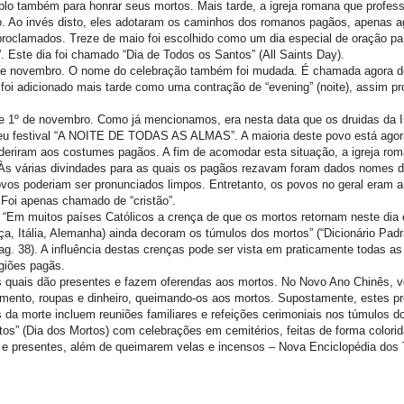
 também para honrar seus mortos. Mais tarde, a igreja romana que profess
. Ao invés disto, eles adotaram os caminhos dos romanos pagãos, apenas a
proclamados. Treze de maio foi escolhido como um dia especial de oração p
. Este dia foi chamado “Dia de Todos os Santos” (All Saints Day).
º de novembro. O nome do celebração também foi mudada. É chamada agora d
n” foi adicionado mais tarde como uma contração de “evening” (noite), assim p
de 1º de novembro. Como já mencionamos, era nesta data que os druidas da In
eu festival “A NOITE DE TODAS AS ALMAS”. A maioria deste povo está agor
deriram aos costumes pagãos. A fim de acomodar esta situação, a igreja rom
 Às várias divindades para as quais os pagãos rezavam foram dados nomes d
vos poderiam ser pronunciados limpos. Entretanto, os povos no geral eram 
Foi apenas chamado de “cristão”.
 “Em muitos países Católicos a crença de que os mortos retornam neste dia é
nça, Itália, Alemanha) ainda decoram os túmulos dos mortos” (“Dicionário Pad
pag. 38). A influência destas crenças pode ser vista em praticamente todas a
igiões pagãs.
 quais dão presentes e fazem oferendas aos mortos. No Novo Ano Chinês, 
imento, roupas e dinheiro, queimando-os aos mortos. Supostamente, estes pr
s da morte incluem reuniões familiares e refeições cerimoniais nos túmulos d
s” (Dia dos Mortos) com celebrações em cemitérios, feitas de forma colorid
s e presentes, além de queimarem velas e incensos – Nova Enciclopédia dos