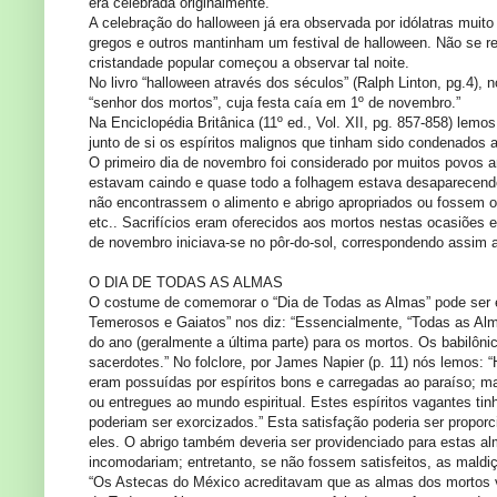
era celebrada originalmente.
A celebração do halloween já era observada por idólatras muito
gregos e outros mantinham um festival de halloween. Não se re
cristandade popular começou a observar tal noite.
No livro “halloween através dos séculos” (Ralph Linton, pg.4),
“senhor dos mortos”, cuja festa caía em 1º de novembro.”
Na Enciclopédia Britânica (11º ed., Vol. XII, pg. 857-858) lem
junto de si os espíritos malignos que tinham sido condenados 
O primeiro dia de novembro foi considerado por muitos povos
estavam caindo e quase todo a folhagem estava desaparecendo,
não encontrassem o alimento e abrigo apropriados ou fossem o
etc.. Sacrifícios eram oferecidos aos mortos nestas ocasiões e
de novembro iniciava-se no pôr-do-sol, correspondendo assim ao
O DIA DE TODAS AS ALMAS
O costume de comemorar o “Dia de Todas as Almas” pode ser en
Temerosos e Gaiatos” nos diz: “Essencialmente, “Todas as Al
do ano (geralmente a última parte) para os mortos. Os babilô
sacerdotes.” No folclore, por James Napier (p. 11) nós lemos:
eram possuídas por espíritos bons e carregadas ao paraíso; m
ou entregues ao mundo espiritual. Estes espíritos vagantes t
poderiam ser exorcizados.” Esta satisfação poderia ser propor
eles. O abrigo também deveria ser providenciado para estas al
incomodariam; entretanto, se não fossem satisfeitos, as maldi
“Os Astecas do México acreditavam que as almas dos mortos 