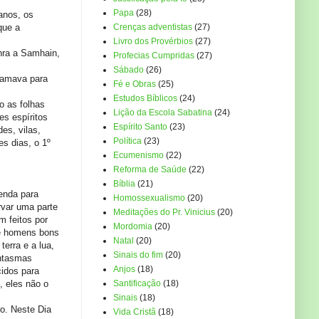
Papa
(28)
anos, os
que a
Crenças adventistas
(27)
Livro dos Provérbios
(27)
onra a Samhain,
Profecias Cumpridas
(27)
Sábado
(26)
chamava para
Fé e Obras
(25)
Estudos Bíblicos
(24)
o as folhas
Lição da Escola Sabatina
(24)
s espíritos
Espírito Santo
(23)
es, vilas,
Política
(23)
es dias, o 1º
Ecumenismo
(22)
Reforma de Saúde
(22)
Bíblia
(21)
enda para
Homossexualismo
(20)
rvar uma parte
Meditações do Pr. Vinicius
(20)
m feitos por
Mordomia
(20)
de homens bons
Natal
(20)
erra e a lua,
Sinais do fim
(20)
antasmas
Anjos
(18)
cidos para
, eles não o
Santificação
(18)
Sinais
(18)
o. Neste Dia
Vida Cristã
(18)