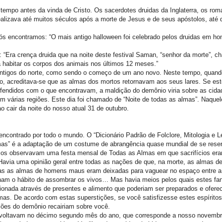
 tempo antes da vinda de Cristo. Os sacerdotes druidas da Inglaterra, os rom
alizava até muitos séculos após a morte de Jesus e de seus apóstolos, até 
 nós encontramos: “O mais antigo halloween foi celebrado pelos druidas em h
os: “Era crença druida que na noite deste festival Saman, “senhor da morte”, 
a habitar os corpos dos animais nos últimos 12 meses.”
 antigos do norte, como sendo o começo de um ano novo. Neste tempo, quand
 acreditava-se que as almas dos mortos retornavam aos seus lares. Se este
fendidos com o que encontravam, a maldição do demônio viria sobre as cidad
m várias regiões. Este dia foi chamado de “Noite de todas as almas”. Naquel
 cair da noite do nosso atual 31 de outubro.
contrado por todo o mundo. O “Dicionário Padrão de Folclore, Mitologia e L
mas” é a adaptação de um costume de abrangência quase mundial de se rese
nicos observavam uma festa mensal de Todas as Almas em que sacrifícios era
 “Havia uma opinião geral entre todas as nações de que, na morte, as almas 
as as almas de homens maus eram deixadas para vaguear no espaço entre a t
inham o hábito de assombrar os vivos… Mas havia meios pelos quais estes f
cionada através de presentes e alimento que poderiam ser preparados e ofere
mas. De acordo com estas superstições, se você satisfizesse estes espíritos
ções do demônio recairiam sobre você.
voltavam no décimo segundo mês do ano, que corresponde a nosso novembr