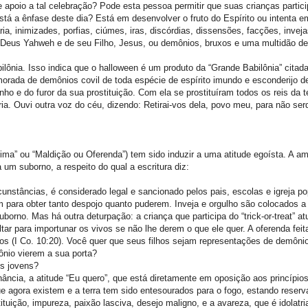
apoio a tal celebração? Pode esta pessoa permitir que suas crianças partic
stá a ênfase deste dia? Está em desenvolver o fruto do Espírito ou intenta 
içaria, inimizades, porfias, ciúmes, iras, discórdias, dissensões, facções, invej
do Deus Yahweh e de seu Filho, Jesus, ou demônios, bruxos e uma multidão de
bilônia. Isso indica que o halloween é um produto da “Grande Babilônia” citad
 morada de demônios covil de toda espécie de espírito imundo e esconderijo d
ho e do furor da sua prostituição. Com ela se prostituíram todos os reis da 
ia. Ouvi outra voz do céu, dizendo: Retirai-vos dela, povo meu, para não se
seima” ou “Maldição ou Oferenda”) tem sido induzir a uma atitude egoísta. A 
um suborno, a respeito do qual a escritura diz:
unstâncias, é considerado legal e sancionado pelos pais, escolas e igreja po
m para obter tanto despojo quanto puderem. Inveja e orgulho são colocados 
rno. Mas há outra deturpação: a criança que participa do “trick-or-treat” at
tar para importunar os vivos se não lhe derem o que ele quer. A oferenda feit
nios (I Co. 10:20). Você quer que seus filhos sejam representações de demôn
nio vierem a sua porta?
os jovens?
ncia, a atitude “Eu quero”, que está diretamente em oposição aos princípios
ue agora existem e a terra tem sido entesourados para o fogo, estando reserv
tuição, impureza, paixão lasciva, desejo maligno, e a avareza, que é idolatria”