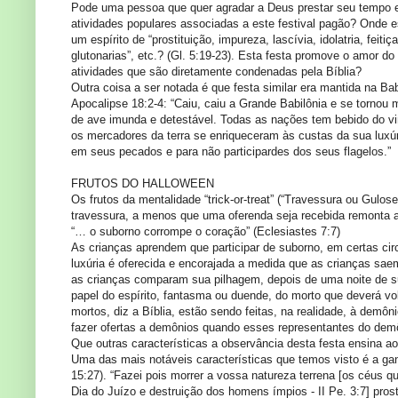
Pode uma pessoa que quer agradar a Deus prestar seu tempo e 
atividades populares associadas a este festival pagão? Onde e
um espírito de “prostituição, impureza, lascívia, idolatria, feit
glutonarias”, etc.? (Gl. 5:19-23). Esta festa promove o amor 
atividades que são diretamente condenadas pela Bíblia?
Outra coisa a ser notada é que festa similar era mantida na Ba
Apocalipse 18:2-4: “Caiu, caiu a Grande Babilônia e se tornou
de ave imunda e detestável. Todas as nações tem bebido do vin
os mercadores da terra se enriqueceram às custas da sua luxúr
em seus pecados e para não participardes dos seus flagelos.”
FRUTOS DO HALLOWEEN
Os frutos da mentalidade “trick-or-treat” (“Travessura ou Gulo
travessura, a menos que uma oferenda seja recebida remonta a 
“… o suborno corrompe o coração” (Eclesiastes 7:7)
As crianças aprendem que participar de suborno, em certas circ
luxúria é oferecida e encorajada a medida que as crianças sae
as crianças comparam sua pilhagem, depois de uma noite de subo
papel do espírito, fantasma ou duende, do morto que deverá vol
mortos, diz a Bíblia, estão sendo feitas, na realidade, à demô
fazer ofertas a demônios quando esses representantes do demô
Que outras características a observância desta festa ensina a
Uma das mais notáveis características que temos visto é a ganâ
15:27). “Fazei pois morrer a vossa natureza terrena [os céus q
Dia do Juízo e destruição dos homens ímpios - II Pe. 3:7] prosti