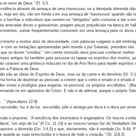
 no reino de Deus.” Ef. 5:5.
e violência através da ameaça de uma travessura, se a desejada oferenda não 
s, hoje em dia, vão em frente com sua ameaça de “travessura” quando não 
a famílias e indivíduos que sentem-se “obrigados” pelo costume a dar a exi
ara arrecadar doces e guloseimas, pregam peças prejudiciais na época do hal
recimentos, outras freqüentemente consistem em uma ameaça para os alvos i
scimento a muitos atos de obscenidade, com palavras vulgares e até embria
e e com as tentações apresentadas pelo mundo o por Satanás, presidem tais 
que se dizem “cristãos”. Um crente instruído deve procurar conhecer melhor 
os antigos foi também para assustar ou tapear os espíritos dos mortos, pa
ais usavam uma grotesca máscara no dia de Ano Novo para repelir espíritos
 com a Palavra de Deus.
 não são as obras do Espírito de Deus, mas as da carne e do demônio (Gl. 5:1
a forma de doutrinar as pessoas a crerem que o certo é errado e o errado é 
des sinais e prodígios para enganar, se possível, os próprios escolhidos.” (M
sformando-se em apóstolos de Cristo. E não é de admirar, porque o próprio Sa
o…” (Apocalipse 12:9)
curidão, luz e da luz, escuridão; põe o amargo por doce e o doce por amarg
rsão e prazeres. “A estultícia dos insensatos é enganadora. Os loucos zom
dável, “um anjo de luz” (II Co. 11:14) e ao mesmo tempo faz do Verdadeiro D
ostos a diversão (Gn. 3:4,5) o que, obviamente, não é verdade (Jo. 8:44; P
ue guarda as suas prescrições e o busca de todo o coração.” (Sl. 119:2)