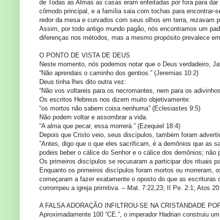
de Todas as Almas as casas eram enfeitadas por fora para dar
cômodo principal, e a família saia com tochas para encontrar-s
redor da mesa e curvados com seus olhos em terra, rezavam par
Assim, por todo antigo mundo pagão, nós encontramos um padrã
diferenças nos métodos, mas a mesmo propósito prevalece em
O PONTO DE VISTA DE DEUS
Neste momento, nós podemos notar que o Deus verdadeiro, Javé
“Não aprendais o caminho dos gentios.” (Jeremias 10:2)
Deus tinha lhes dito outra vez:
“Não vos voltareis para os necromantes, nem para os adivinhos;
Os escritos Hebreus nos dizem muito objetivamente:
“os mortos não sabem coisa nenhuma” (Eclesiastes 9:5)
Não podem voltar e assombrar a vida.
“A alma que pecar, essa morrerá.” (Ezequiel 18:4)
Depois que Cristo veio, seus discípulos, também foram adverti
“Antes, digo que o que eles sacrificam, é a demônios que as 
podeis beber o cálice do Senhor e o cálice dos demônios; não 
Os primeiros discípulos se recusaram a participar dos rituais
Enquanto os primeiros discípulos foram mortos ou morreram, o
começaram a fazer exatamente o oposto do que as escrituras 
corrompeu a igreja primitiva. – Mat. 7:22,23; II Pe. 2:1; Atos 20
A FALSA ADORAÇÃO INFILTROU-SE NA CRISTANDADE PO
Aproximadamente 100 “CE.”, o imperador Hadrian construiu um