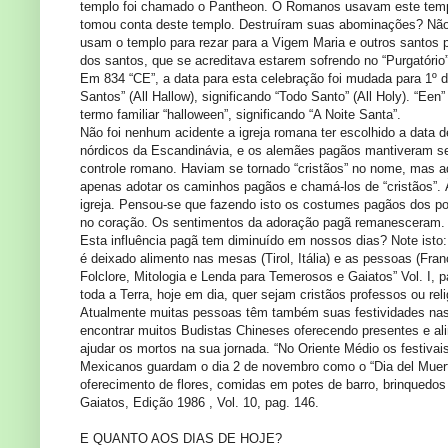
templo foi chamado o Pantheon. O Romanos usavam este templo
tomou conta deste templo. Destruíram suas abominações? Não
usam o templo para rezar para a Vigem Maria e outros santos 
dos santos, que se acreditava estarem sofrendo no “Purgatório”
Em 834 “CE”, a data para esta celebração foi mudada para 1
Santos” (All Hallow), significando “Todo Santo” (All Holy). “Ee
termo familiar “halloween”, significando “A Noite Santa”.
Não foi nenhum acidente a igreja romana ter escolhido a data 
nórdicos da Escandinávia, e os alemães pagãos mantiveram s
controle romano. Haviam se tornado “cristãos” no nome, mas a
apenas adotar os caminhos pagãos e chamá-los de “cristãos”.
igreja. Pensou-se que fazendo isto os costumes pagãos dos po
no coração. Os sentimentos da adoração pagã remanesceram. 
Esta influência pagã tem diminuído em nossos dias? Note isto:
é deixado alimento nas mesas (Tirol, Itália) e as pessoas (Fra
Folclore, Mitologia e Lenda para Temerosos e Gaiatos” Vol. I, 
toda a Terra, hoje em dia, quer sejam cristãos professos ou rel
Atualmente muitas pessoas têm também suas festividades nas
encontrar muitos Budistas Chineses oferecendo presentes e al
ajudar os mortos na sua jornada. “No Oriente Médio os festivai
Mexicanos guardam o dia 2 de novembro como o “Dia del Muerto
oferecimento de flores, comidas em potes de barro, brinquedo
Gaiatos, Edição 1986 , Vol. 10, pag. 146.
E QUANTO AOS DIAS DE HOJE?