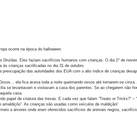
opa ocorre na época do halloween.
tes Druídas. Eles faziam sacrifícios humanos com crianças. O dia 1º de novem
às crianças sacrificadas no dia 31 de outubro.
 é a preocupação das autoridades dos EUA com o alto índice de crianças desa
ssos… ela fica acesa toda a noite queimando ossos até tornarem-se cinza.
amília se levantavam e visitavam a casa dos parentes. Se ao chegarem não 
 aquela casa.
o papel de criatura das trevas. E cada vez que falam “Treats or Tricks?” – 
e amaldiçôo”. As crianças são usadas como veículos de maldição!
 meio a árvores onde eram oferecidos sacrifícios de animais negros, sacrifíci