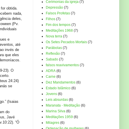
Cerimonias da igreja
(7)
Depressão
(7)
for obtida.
recebem nada,
Falsos Profetas
(7)
gência deles,
Filhos
(7)
loween (Pv.
Fim dos tempos
(7)
ndividuais
Meditações 1968
(7)
Nova terra
(7)
gues e
Os Setes Pecados Mortais
(7)
eventos, até
Parábolas
(7)
ao invés de
Reflexão
(7)
ra que eles
Sabado
(7)
 demoníacos.
falsos reavivamentos
(7)
9-23). O
ADRA
(6)
certo.
Carne
(6)
ateus 24:24)
Dez Mandamentos
(6)
tanás se
Estado Islâmico
(6)
Jovens
(6)
Leis absurdas
(6)
o.” (Isaias
Maranata - Meditação
(6)
Marina Silva
(6)
bam do
eus, Javé
Meditações 1959
(6)
v.10:22). “Ó
Milagres
(6)
Ordenação de mulheres
(6)