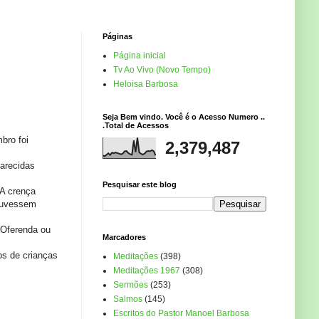
Páginas
Página inicial
Tv Ao Vivo (Novo Tempo)
Heloisa Barbosa
Seja Bem vindo. Você é o Acesso Numero ..
.Total de Acessos
bro foi
2,379,487
parecidas
Pesquisar este blog
 A crença
houvessem
“Oferenda ou
Marcadores
os de crianças
Meditações
(398)
Meditações 1967
(308)
Sermões
(253)
Salmos
(145)
Escritos do Pastor Manoel Barbosa