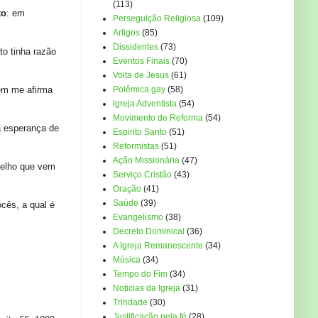
(113)
to
: em
Perseguição Religiosa
(109)
Artigos
(85)
Dissidentes
(73)
o tinha razão
Eventos Finais
(70)
Volta de Jesus
(61)
ém me afirma
Polêmica gay
(58)
Igreja Adventista
(54)
Movimento de Reforma
(54)
a esperança de
Espirito Santo
(51)
Reformistas
(51)
Ação Missionária
(47)
gelho que vem
Serviço Cristão
(43)
Oração
(41)
Saúde
(39)
cês, a qual é
Evangelismo
(38)
Decreto Dominical
(36)
A Igreja Remanescente
(34)
Música
(34)
Tempo do Fim
(34)
Noticias da Igreja
(31)
Trindade
(30)
Justificação pela fé
(28)