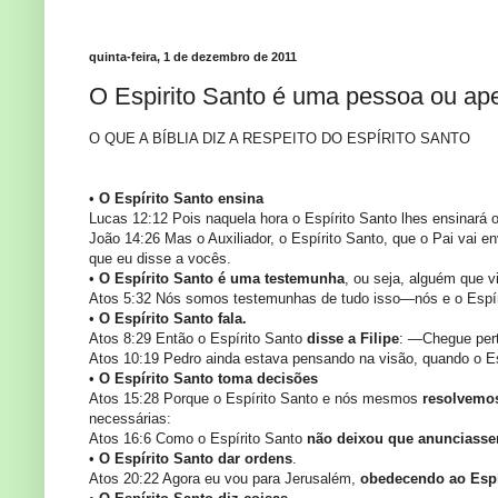
quinta-feira, 1 de dezembro de 2011
O Espirito Santo é uma pessoa ou ap
O QUE A BÍBLIA DIZ A RESPEITO DO ESPÍRITO SANTO
•
O Espírito Santo ensina
Lucas 12:12 Pois naquela hora o Espírito Santo lhes ensinará 
João 14:26 Mas o Auxiliador, o Espírito Santo, que o Pai vai
que eu disse a vocês.
•
O Espírito Santo
é uma testemunha
, ou seja, alguém que v
Atos 5:32 Nós somos testemunhas de tudo isso—nós e o Espír
•
O Espírito Santo
fala.
Atos 8:29 Então o Espírito Santo
disse a Filipe
: —Chegue per
Atos 10:19 Pedro ainda estava pensando na visão, quando o E
•
O Espírito Santo toma decisões
Atos 15:28 Porque o Espírito Santo e nós mesmos
resolvemo
necessárias:
Atos 16:6 Como o Espírito Santo
não deixou que anunciass
•
O Espírito Santo
dar ordens
.
Atos 20:22 Agora eu vou para Jerusalém,
obedecendo ao Espí