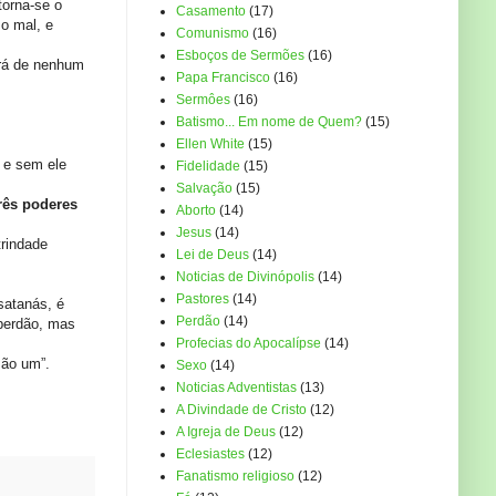
torna-se o
Casamento
(17)
 o mal, e
Comunismo
(16)
Esboços de Sermões
(16)
erá de nenhum
Papa Francisco
(16)
Sermôes
(16)
Batismo... Em nome de Quem?
(15)
Ellen White
(15)
 e sem ele
Fidelidade
(15)
Salvação
(15)
rês poderes
Aborto
(14)
Jesus
(14)
rindade
Lei de Deus
(14)
Noticias de Divinópolis
(14)
Pastores
(14)
satanás, é
Perdão
(14)
 perdão, mas
Profecias do Apocalípse
(14)
são um”.
Sexo
(14)
Noticias Adventistas
(13)
A Divindade de Cristo
(12)
A Igreja de Deus
(12)
Eclesiastes
(12)
Fanatismo religioso
(12)