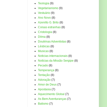
Teologia
(9)
Vegetarianismo
(9)
Vestuário
(9)
Ano Novo
(8)
Azenilto G. Brito
(8)
Coisas estranhas
(8)
Cristologia
(8)
Dilma
(8)
Doutrinas Adventistas
(8)
Lésbicas
(8)
Musicas
(8)
Noticias internacionais
(8)
Notícias da Missão Sergipe
(8)
Pecado
(8)
Temperança
(8)
Tentação
(8)
Adoração
(7)
Amor de Deus
(7)
Apostasia
(7)
Aquecimento Global
(7)
As Bem Aventuranças
(7)
Batismo
(7)