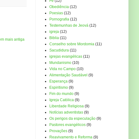
Fé
(12)
Obediência
(12)
Poesias
(12)
Pornografia
(12)
Testemunhas de Jeová
(12)
igreja
(12)
Biblia
(11)
em mais antiga
Conselho sobre Mordomia
(11)
Sacudidura
(11)
igrejas evangélicas
(11)
Mundanismo
(10)
Vida no Campo
(10)
Alimentação Saudável
(9)
Esperança
(9)
Espiritismo
(9)
Fim do mundo
(9)
Igreja Católica
(9)
Liberdade Religiosa
(9)
Notícias adventistas
(9)
Os perigos da especulação
(9)
Pastores evangélicos
(9)
Provações
(9)
Reavivamento e Reforma
(9)