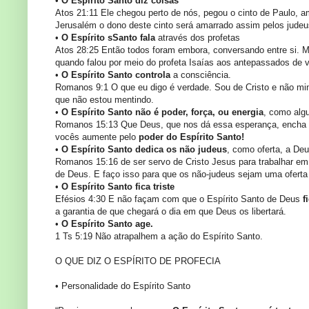
•
O Espírito Santo diz coisas
Atos 21:11 Ele chegou perto de nós, pegou o cinto de Paulo, 
Jerusalém o dono deste cinto será amarrado assim pelos judeu
•
O Espírito sSanto
fala
através dos profetas
Atos 28:25 Então todos foram embora, conversando entre si. M
quando falou por meio do profeta Isaías aos antepassados de 
•
O Espírito Santo
controla
a consciência.
Romanos 9:1 O que eu digo é verdade. Sou de Cristo e não min
que não estou mentindo.
•
O Espírito Santo
não é poder, força, ou energia
, como alg
Romanos 15:13 Que Deus, que nos dá essa esperança, encha vo
vocês aumente pelo
poder do Espírito Santo!
•
O Espírito Santo
dedica os não judeus
, como oferta, a Deu
Romanos 15:16 de ser servo de Cristo Jesus para trabalhar em
de Deus. E faço isso para que os não-judeus sejam uma oferta
•
O Espírito Santo
fica triste
Efésios 4:30 E não façam com que o Espírito Santo de Deus
f
a garantia de que chegará o dia em que Deus os libertará.
•
O Espírito Santo age.
1 Ts 5:19 Não atrapalhem a ação do Espírito Santo.
O QUE DIZ O ESPÍRITO DE PROFECIA
• Personalidade do Espírito Santo