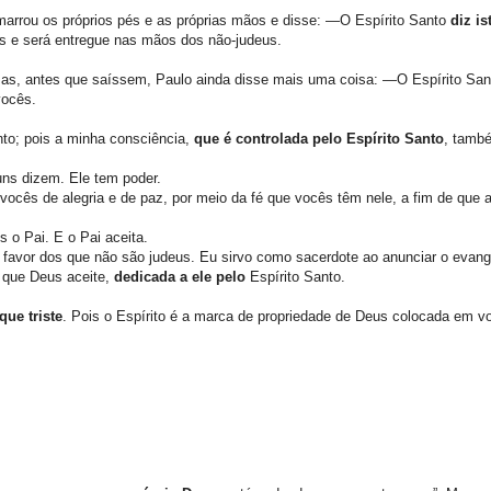
amarrou os próprios pés e as próprias mãos e disse: —O Espírito Santo
diz is
s e será entregue nas mãos dos não-judeus.
as, antes que saíssem, Paulo ainda disse mais uma coisa: —O Espírito Sant
vocês.
to; pois a minha consciência,
que é controlada pelo Espírito Santo
, tamb
uns dizem. Ele tem poder.
cês de alegria e de paz, por meio da fé que vocês têm nele, a fim de que 
s o Pai. E o Pai aceita.
 favor dos que não são judeus. Eu sirvo como sacerdote ao anunciar o evan
 que Deus aceite,
dedicada a ele pelo
Espírito Santo.
ique triste
. Pois o Espírito é a marca de propriedade de Deus colocada em vo