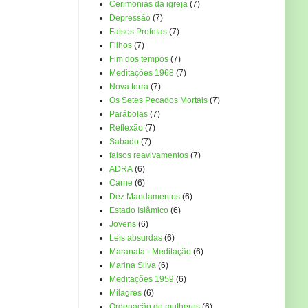
Cerimonias da igreja
(7)
Depressão
(7)
Falsos Profetas
(7)
Filhos
(7)
Fim dos tempos
(7)
Meditações 1968
(7)
Nova terra
(7)
Os Setes Pecados Mortais
(7)
Parábolas
(7)
Reflexão
(7)
Sabado
(7)
falsos reavivamentos
(7)
ADRA
(6)
Carne
(6)
Dez Mandamentos
(6)
Estado Islâmico
(6)
Jovens
(6)
Leis absurdas
(6)
Maranata - Meditação
(6)
Marina Silva
(6)
Meditações 1959
(6)
Milagres
(6)
Ordenação de mulheres
(6)