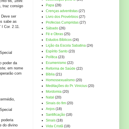
rito 66, 1899.
Papa
(28)
 traz consigo
Crenças adventistas
(27)
. Deve ser
Livro dos Provérbios
(27)
ns sabe as
Profecias Cumpridas
(27)
I Cor. 2:11.
Sábado
(26)
Fé e Obras
(25)
Estudos Bíblicos
(24)
Lição da Escola Sabatina
(24)
Espírito Santo
(23)
Special
Política
(23)
o poder da
Ecumenismo
(22)
ste; em nome
Reforma de Saúde
(22)
ooperarão com
Bíblia
(21)
Homossexualismo
(20)
Meditações do Pr. Vinicius
(20)
Mordomia
(20)
Natal
(20)
termédio,
Sinais do fim
(20)
Anjos
(18)
 Special
Santificação
(18)
 poderia
Sinais
(18)
e do divino
Vida Cristã
(18)