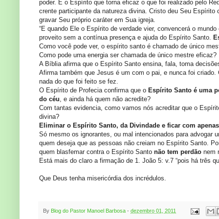
poder. É o Espírito que torna eficaz o que foi realizado pelo R
crente participante da natureza divina. Cristo deu Seu Espírito
gravar Seu próprio caráter em Sua igreja.
“E quando Ele o Espírito de verdade vier, convencerá o mundo 
proveito sem a contínua presença e ajuda do Espírito Santo.
E
Como você pode ver, o espírito santo é chamado de único mest
Como pode uma energia ser chamada de único mestre eficaz?
A Bíblia afirma que o Espírito Santo ensina, fala, toma decisões,
Afirma também que Jesus é um com o pai, e nunca foi criado. 
nada do que foi feito se fez.
O Espírito de Profecia confirma que o
Espírito Santo é uma p
do céu
, e ainda há quem não acredite?
Com tantas evidencia, como vamos nós acreditar que o Espíri
divina?
Eliminar o Espírito Santo, da Divindade e ficar com apena
Só mesmo os ignorantes, ou mal intencionados para advogar um
quem deseja que as pessoas não creiam no Espírito Santo. Poi
quem blasfemar contra o Espírito Santo
não tem perdão
nem n
Está mais do claro a firmação de 1. João 5: v.7 “pois há três 
Que Deus tenha misericórdia dos incrédulos.
By
Blog do Pastor Manoel Barbosa
-
dezembro 01, 2011