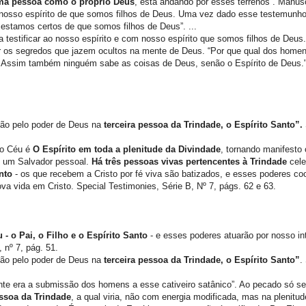
uma pessoa como o próprio Deus
, está andando por esses terrenos”. Manusc
nosso espírito de que somos filhos de Deus. Uma vez dado esse testemunho,
estamos certos de que somos filhos de Deus”. ...
ia testificar ao nosso espírito e com nosso espírito que somos filhos de Deus
ar os segredos que jazem ocultos na mente de Deus. “Por que qual dos home
 Assim também ninguém sabe as coisas de Deus, senão o Espírito de Deus." 
ção pelo poder de Deus na
terceira pessoa da Trindade, o Espírito Santo”.
ao Céu é
O Espírito em toda a plenitude da Divindade
, tornando manifesto 
 um Salvador pessoal.
Há três pessoas vivas pertencentes à Trindade
cele
nto
- os que recebem a Cristo por fé viva são batizados, e esses poderes c
va vida em Cristo. Special Testimonies, Série B, Nº 7, págs. 62 e 63.
 - o Pai, o Filho e o Espírito Santo
- e esses poderes atuarão por nosso in
 nº 7, pág. 51.
ção pelo poder de Deus na
terceira pessoa da Trindade, o Espírito Santo”
.
ante era a submissão dos homens a esse cativeiro satânico”. Ao pecado só se
essoa da Trindade
, a qual viria, não com energia modificada, mas na plenitud