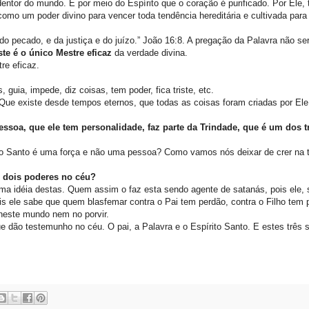
edentor do mundo. É por meio do Espírito que o coração é purificado. Por Ele, 
 como um poder divino para vencer toda tendência hereditária e cultivada para
do pecado, e da justiça e do juízo.” João 16:8. A pregação da Palavra não s
ste é o único Mestre eficaz
da verdade divina.
re eficaz.
 guia, impede, diz coisas, tem poder, fica triste, etc.
Que existe desde tempos eternos, que todas as coisas foram criadas por Ele
essoa, que ele tem personalidade, faz parte da Trindade, que é um dos t
to Santo é uma força e não uma pessoa? Como vamos nós deixar de crer na t
s dois poderes no céu?
a idéia destas. Quem assim o faz esta sendo agente de satanás, pois ele, 
s ele sabe que quem blasfemar contra o Pai tem perdão, contra o Filho tem
este mundo nem no porvir.
que dão testemunho no céu. O pai, a Palavra e o Espírito Santo. E estes três 