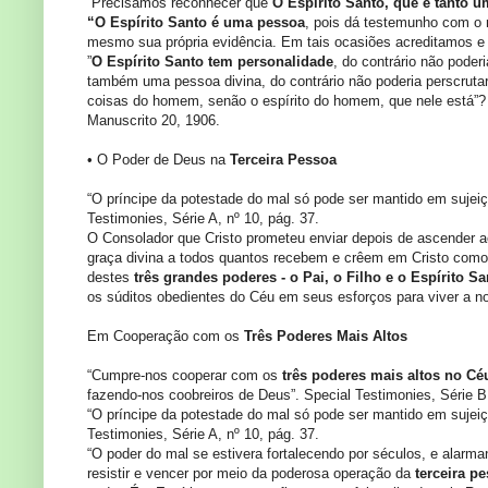
“Precisamos reconhecer que
O Espírito Santo, que é tanto 
“O Espírito Santo é uma pessoa
, pois dá testemunho com o 
mesmo sua própria evidência. Em tais ocasiões acreditamos e 
”
O Espírito Santo tem personalidade
, do contrário não poder
também uma pessoa divina, do contrário não poderia perscrut
coisas do homem, senão o espírito do homem, que nele está”?
Manuscrito 20, 1906.
• O Poder de Deus na
Terceira Pessoa
“O príncipe da potestade do mal só pode ser mantido em sujei
Testimonies, Série A, nº 10, pág. 37.
O Consolador que Cristo prometeu enviar depois de ascender 
graça divina a todos quantos recebem e crêem em Cristo como
destes
três grandes poderes - o Pai, o Filho e o Espírito Sa
os súditos obedientes do Céu em seus esforços para viver a no
Em Cooperação com os
Três Poderes Mais Altos
“Cumpre-nos cooperar com os
três poderes mais altos no Céu
fazendo-nos coobreiros de Deus”. Special Testimonies, Série B,
“O príncipe da potestade do mal só pode ser mantido em sujei
Testimonies, Série A, nº 10, pág. 37.
“O poder do mal se estivera fortalecendo por séculos, e alarm
resistir e vencer por meio da poderosa operação da
terceira p