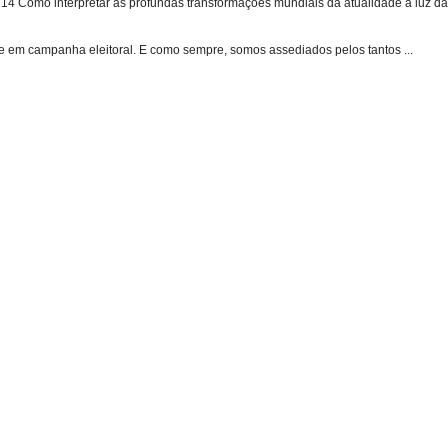
 Como interpretar as profundas transformações mundiais da atualidade à luz das
e em campanha eleitoral. E como sempre, somos assediados pelos tantos ...