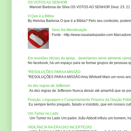
OS VOTOS AO SENHOR
Manoel Barbosa da Silva OS VOTOS AO SENHOR Deut. 23: 21 – 2
O Que é a Bíblia
By Heloísa Barbosa O que é a Bíblia? Pelo seu conteúdo, podemo
Sexo Na Menstruação
Fonte - http://www.nasaladopastor.com Marcadores
Em reuniões oficiais da igreja... deveríamos servir alimento cárn
No facebook, há um espaço para se formar grupos de pessoas que
"RESOLUÇÕES PARA A MISSÃO
"RESOLUÇÕES PARA A MISSÃO Amy Whitsett Mais um novo ano. Não
As dez regras de Jefferson
As dez regras de Jefferson Nunca deixar até amanhã que se pod
Posição, Linguagem e Comportamento Próprios da Oração Públ
Eu sempre tenho pregado, falado e insistido, que em nossos culto
Um Tumor no Lado
Um Tumor no Lado Um padre João Abbott influiu um homem, ha m
VIGILÂNCIA NA ERA DAS INCERTEZAS