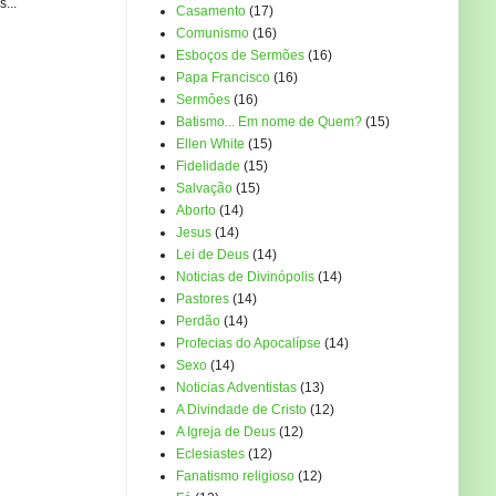
...
Casamento
(17)
Comunismo
(16)
Esboços de Sermões
(16)
Papa Francisco
(16)
Sermôes
(16)
Batismo... Em nome de Quem?
(15)
Ellen White
(15)
Fidelidade
(15)
Salvação
(15)
Aborto
(14)
Jesus
(14)
Lei de Deus
(14)
Noticias de Divinópolis
(14)
Pastores
(14)
Perdão
(14)
Profecias do Apocalípse
(14)
Sexo
(14)
Noticias Adventistas
(13)
A Divindade de Cristo
(12)
A Igreja de Deus
(12)
Eclesiastes
(12)
Fanatismo religioso
(12)