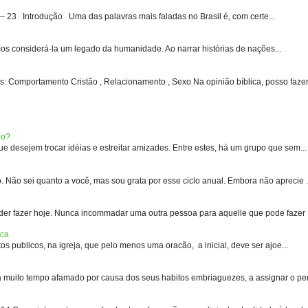
3 Introdução Uma das palavras mais faladas no Brasil é, com certe...
s considerá-la um legado da humanidade. Ao narrar histórias de nações...
: Comportamento Cristão , Relacionamento , Sexo Na opinião bíblica, posso fazer 
eo?
 desejem trocar idéias e estreitar amizades. Entre estes, há um grupo que sem...
 sei quanto a você, mas sou grata por esse ciclo anual. Embora não aprecie .
er fazer hoje. Nunca incommadar uma outra pessoa para aquelle que pode fazer .
ica
s publicos, na igreja, que pelo menos uma oracão, a inicial, deve ser ajoe...
uito tempo afamado por causa dos seus habitos embriaguezes, a assignar o pen