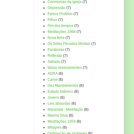
Cerimonias da igreja
(7)
Depressão
(7)
Falsos Profetas
(7)
Filhos
(7)
Fim dos tempos
(7)
Meditações 1968
(7)
Nova terra
(7)
Os Setes Pecados Mortais
(7)
Parábolas
(7)
Reflexão
(7)
Sabado
(7)
falsos reavivamentos
(7)
ADRA
(6)
Carne
(6)
Dez Mandamentos
(6)
Estado Islâmico
(6)
Jovens
(6)
Leis absurdas
(6)
Maranata - Meditação
(6)
Marina Silva
(6)
Meditações 1959
(6)
Milagres
(6)
Ordenação de mulheres
(6)