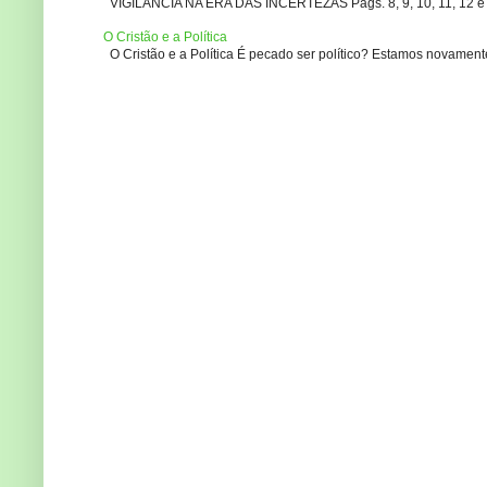
VIGILÂNCIA NA ERA DAS INCERTEZAS Pags. 8, 9, 10, 11, 12 e 14
O Cristão e a Política
O Cristão e a Política É pecado ser político? Estamos novament