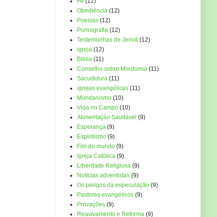
Fé
(12)
Obediência
(12)
Poesias
(12)
Pornografia
(12)
Testemunhas de Jeová
(12)
igreja
(12)
Biblia
(11)
Conselho sobre Mordomia
(11)
Sacudidura
(11)
igrejas evangélicas
(11)
Mundanismo
(10)
Vida no Campo
(10)
Alimentação Saudável
(9)
Esperança
(9)
Espiritismo
(9)
Fim do mundo
(9)
Igreja Católica
(9)
Liberdade Religiosa
(9)
Notícias adventistas
(9)
Os perigos da especulação
(9)
Pastores evangélicos
(9)
Provações
(9)
Reavivamento e Reforma
(9)