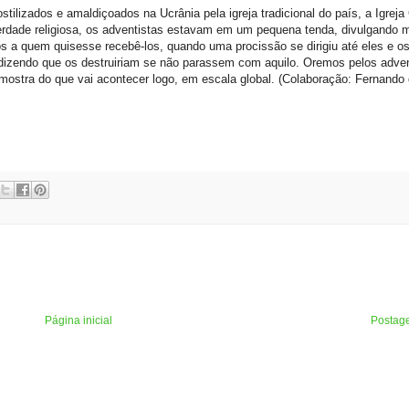
ilizados e amaldiçoados na Ucrânia pela igreja tradicional do país, a Igreja 
erdade religiosa, os adventistas estavam em um pequena tenda, divulgando m
s a quem quisesse recebê-los, quando uma procissão se dirigiu até eles e os
 dizendo que os destruiriam se não parassem com aquilo. Oremos pelos adven
ostra do que vai acontecer logo, em escala global. (Colaboração: Fernando
Página inicial
Postag