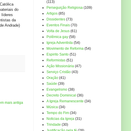
(113)
Católica
Perseguição Religiosa
(109)
ateriais do
Artigos
(85)
 líderes
Dissidentes
(73)
tistas da
 de Andrade)
Eventos Finais
(70)
Volta de Jesus
(61)
Polêmica gay
(58)
Igreja Adventista
(54)
Movimento de Reforma
(54)
Espirito Santo
(51)
Reformistas
(51)
Ação Missionária
(47)
Serviço Cristão
(43)
Oração
(41)
Saúde
(39)
Evangelismo
(38)
Decreto Dominical
(36)
A Igreja Remanescente
(34)
em mais antiga
Música
(34)
Tempo do Fim
(34)
Noticias da Igreja
(31)
Trindade
(30)
Justificação pela fé
(28)