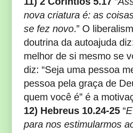
11) 2 Coríntios 5.17
“
Ass
nova criatura é: as coisa
se fez novo
.” O liberalis
doutrina da autoajuda di
melhor de si mesmo se v
diz: “Seja uma pessoa me
pessoa pela graça de Deu
quem você é” é a motivaç
12) Hebreus 10.24-25
“
E
para nos estimularmos a