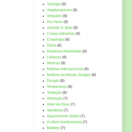
Teologia
(9)
Vegetarianismo
(9)
Vestuário
(9)
Ano Novo
(8)
Azenilto G. Brito
(8)
Coisas estranhas
(8)
Cristologia
(8)
Dilma
(8)
Doutrinas Adventistas
(8)
Lésbicas
(8)
Musicas
(8)
Noticias internacionais
(8)
Notícias da Missão Sergipe
(8)
Pecado
(8)
Temperança
(8)
Tentação
(8)
Adoração
(7)
Amor de Deus
(7)
Apostasia
(7)
Aquecimento Global
(7)
As Bem Aventuranças
(7)
Batismo
(7)