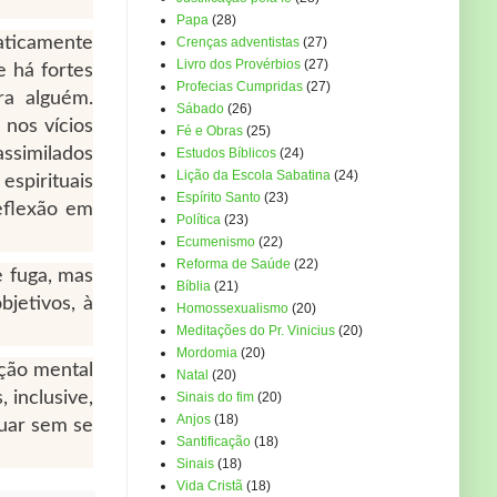
Papa
(28)
raticamente
Crenças adventistas
(27)
Livro dos Provérbios
(27)
e há fortes
Profecias Cumpridas
(27)
ra alguém.
Sábado
(26)
 nos vícios
Fé e Obras
(25)
assimilados
Estudos Bíblicos
(24)
Lição da Escola Sabatina
(24)
spirituais
Espírito Santo
(23)
eflexão em
Política
(23)
Ecumenismo
(22)
Reforma de Saúde
(22)
e fuga, mas
Bíblia
(21)
jetivos, à
Homossexualismo
(20)
Meditações do Pr. Vinicius
(20)
Mordomia
(20)
ação mental
Natal
(20)
 inclusive,
Sinais do fim
(20)
Anjos
(18)
suar sem se
Santificação
(18)
Sinais
(18)
Vida Cristã
(18)