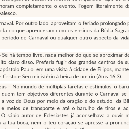
noram completamente o evento. Fogem literalmente da
alesco.
naval. Por outro lado, aproveitam o feriado prolongado 
ada no que aprenderam com os ensinos da Bíblia Sagrad
período de Carnaval ou qualquer outro aspecto da vida
–
Se há tempo livre, nada melhor do que se aproximar d
o claro disso. Preferia fugir dos grandes centros de 
apóstolo Paulo, em uma visita à cidade de Filipos, mant
 Cristo e Seu ministério à beira de um rio (Atos 16:3).
Deus
– No mundo de múltiplas tarefas e estímulos, o bar
 quem tem objetivos diferentes durante o Carnaval se r
 a voz de Deus por meio da oração e do estudo da Bíb
s e meios de transporte e até o barulho de tiros e ac
. O sábio autor de Eclesiastes já aconselhava a ouvir m
m a tua boca, nem o teu coração se apresse a pronunci