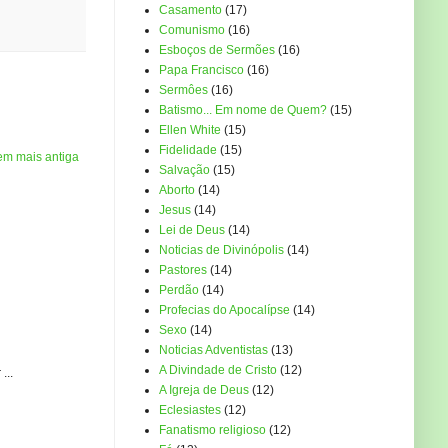
Casamento
(17)
Comunismo
(16)
Esboços de Sermões
(16)
Papa Francisco
(16)
Sermôes
(16)
Batismo... Em nome de Quem?
(15)
Ellen White
(15)
Fidelidade
(15)
em mais antiga
Salvação
(15)
Aborto
(14)
Jesus
(14)
Lei de Deus
(14)
Noticias de Divinópolis
(14)
Pastores
(14)
Perdão
(14)
Profecias do Apocalípse
(14)
Sexo
(14)
Noticias Adventistas
(13)
A Divindade de Cristo
(12)
...
A Igreja de Deus
(12)
Eclesiastes
(12)
Fanatismo religioso
(12)