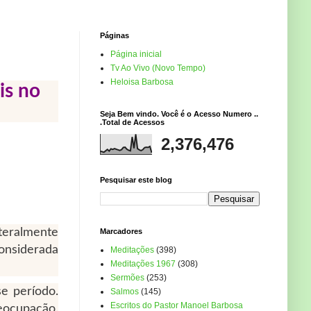
Páginas
Página inicial
Tv Ao Vivo (Novo Tempo)
Heloisa Barbosa
is no
Seja Bem vindo. Você é o Acesso Numero ..
.Total de Acessos
2,376,476
Pesquisar este blog
teralmente
Marcadores
onsiderada
Meditações
(398)
Meditações 1967
(308)
Sermões
(253)
e período.
Salmos
(145)
Escritos do Pastor Manoel Barbosa
eocupação.