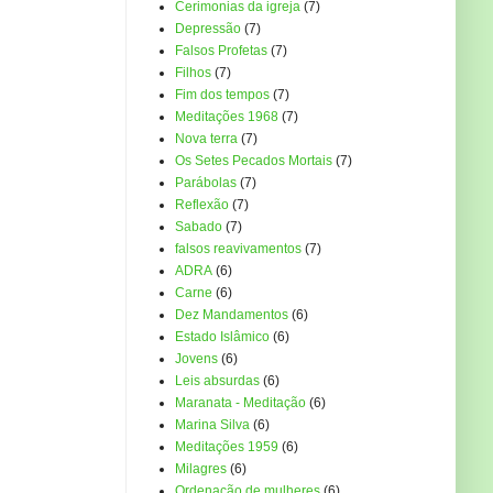
Cerimonias da igreja
(7)
Depressão
(7)
Falsos Profetas
(7)
Filhos
(7)
Fim dos tempos
(7)
Meditações 1968
(7)
Nova terra
(7)
Os Setes Pecados Mortais
(7)
Parábolas
(7)
Reflexão
(7)
Sabado
(7)
falsos reavivamentos
(7)
ADRA
(6)
Carne
(6)
Dez Mandamentos
(6)
Estado Islâmico
(6)
Jovens
(6)
Leis absurdas
(6)
Maranata - Meditação
(6)
Marina Silva
(6)
Meditações 1959
(6)
Milagres
(6)
Ordenação de mulheres
(6)