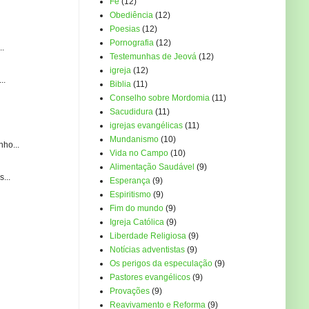
Fé
(12)
Obediência
(12)
Poesias
(12)
Pornografia
(12)
..
Testemunhas de Jeová
(12)
igreja
(12)
..
Biblia
(11)
Conselho sobre Mordomia
(11)
Sacudidura
(11)
igrejas evangélicas
(11)
Mundanismo
(10)
ho...
Vida no Campo
(10)
Alimentação Saudável
(9)
...
Esperança
(9)
Espiritismo
(9)
Fim do mundo
(9)
Igreja Católica
(9)
Liberdade Religiosa
(9)
Notícias adventistas
(9)
Os perigos da especulação
(9)
Pastores evangélicos
(9)
Provações
(9)
Reavivamento e Reforma
(9)