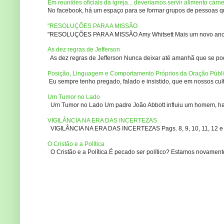
Em reuniões oficiais da igreja... deveríamos servir alimento cárn
No facebook, há um espaço para se formar grupos de pessoas que
"RESOLUÇÕES PARA A MISSÃO
"RESOLUÇÕES PARA A MISSÃO Amy Whitsett Mais um novo ano. Não
As dez regras de Jefferson
As dez regras de Jefferson Nunca deixar até amanhã que se pod
Posição, Linguagem e Comportamento Próprios da Oração Públ
Eu sempre tenho pregado, falado e insistido, que em nossos culto
Um Tumor no Lado
Um Tumor no Lado Um padre João Abbott influiu um homem, ha m
VIGILÂNCIA NA ERA DAS INCERTEZAS
VIGILÂNCIA NA ERA DAS INCERTEZAS Pags. 8, 9, 10, 11, 12 e 14
O Cristão e a Política
O Cristão e a Política É pecado ser político? Estamos novament