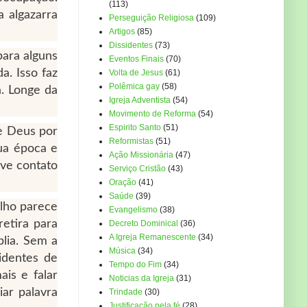
(113)
 algazarra
Perseguição Religiosa
(109)
Artigos
(85)
Dissidentes
(73)
para alguns
Eventos Finais
(70)
a. Isso faz
Volta de Jesus
(61)
Polêmica gay
(58)
. Longe da
Igreja Adventista
(54)
Movimento de Reforma
(54)
Espirito Santo
(51)
e Deus por
Reformistas
(51)
sua época e
Ação Missionária
(47)
eve contato
Serviço Cristão
(43)
Oração
(41)
Saúde
(39)
ulho parece
Evangelismo
(38)
etira para
Decreto Dominical
(36)
A Igreja Remanescente
(34)
lia. Sem a
Música
(34)
identes de
Tempo do Fim
(34)
ais e falar
Noticias da Igreja
(31)
ar palavra
Trindade
(30)
Justificação pela fé
(28)