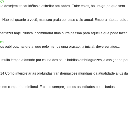
eo?
 desejem trocar idéias e estreitar amizades. Entre estes, há um grupo que sem...
 sei quanto a você, mas sou grata por esse ciclo anual. Embora não aprecie .
er fazer hoje. Nunca incommadar uma outra pessoa para aquelle que pode fazer .
ica
s publicos, na igreja, que pelo menos uma oracão, a inicial, deve ser ajoe...
uito tempo afamado por causa dos seus habitos embriaguezes, a assignar o pen
 Como interpretar as profundas transformações mundiais da atualidade à luz das
e em campanha eleitoral. E como sempre, somos assediados pelos tantos ...