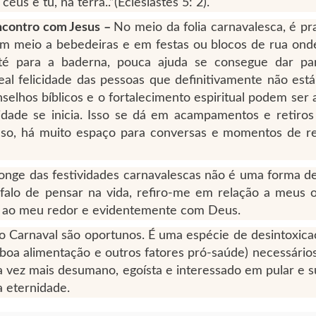
s e tu, na terra..”(Eclesiastes 5: 2).
ncontro com Jesus –
No meio da folia carnavalesca, é p
Em meio a bebedeiras e em festas ou blocos de rua ond
até para a baderna, pouca ajuda se consegue dar pa
eal felicidade das pessoas que definitivamente não está
nselhos bíblicos e o fortalecimento espiritual podem ser 
ade se inicia. Isso se dá em acampamentos e retiros e
nso, há muito espaço para conversas e momentos de r
 longe das festividades carnavalescas não é uma forma d
falo de pensar na vida, refiro-me em relação a meus ob
 ao meu redor e evidentemente com Deus.
do Carnaval são oportunos. É uma espécie de desintoxic
boa alimentação e outros fatores pró-saúde) necessários,
a vez mais desumano, egoísta e interessado em pular e 
 eternidade.