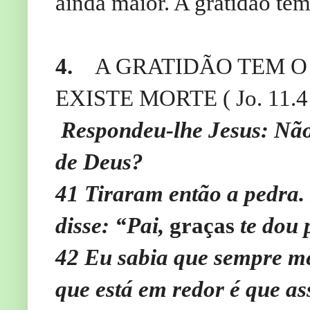
ainda maior. A gratidão tem
4.
A GRATIDÃO TEM O
EXISTE MORTE ( Jo. 11.4
Respondeu-lhe Jesus: Não t
de Deus?
41
Tiraram então a pedra. 
disse: “Pai,
graças
te dou 
42
Eu sabia que sempre me
que está em redor é que as