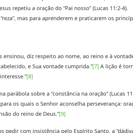
esus repetiu a oração do “Pai nosso” (Lucas 11:2-4).
“reza”, mas para aprenderem e praticarem os princíp
s ensinou, diz respeito ao nome, ao reino e à vonta
tabelecido, e Sua vontade cumprida.”
[7]
A lição é torn
interesse.”
[8]
a parábola sobre a “constância na oração” (Lucas 11:
para os quais o Senhor aconselha perseverança: ora
nsão do reino de Deus.”
[9]
pedir com insistência pelo Espírito Santo, a “dádiv