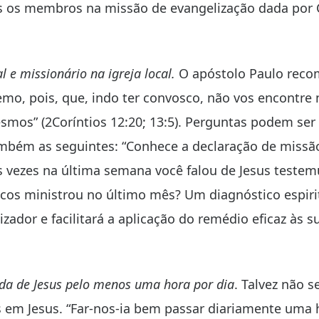
s os membros na missão de evangelização dada por C
 e missionário na igreja local.
O apóstolo Paulo rec
Temo, pois, que, indo ter convosco, não vos encontre
mos” (2Coríntios 12:20; 13:5). Perguntas podem ser 
mbém as seguintes: “Conhece a declaração de missã
as vezes na última semana você falou de Jesus test
icos ministrou no último mês? Um diagnóstico espiri
izador e facilitará a aplicação do remédio eficaz às s
ida de Jesus pelo menos uma hora por dia
. Talvez não 
 em Jesus. “Far-nos-ia bem passar diariamente uma 