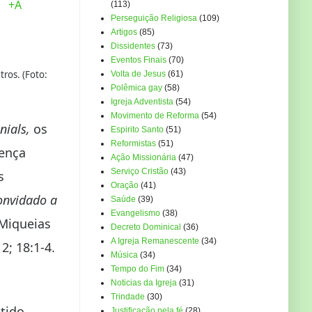
+A
(113)
Perseguição Religiosa
(109)
Artigos
(85)
Dissidentes
(73)
Eventos Finais
(70)
ros. (Foto:
Volta de Jesus
(61)
Polêmica gay
(58)
Igreja Adventista
(54)
Movimento de Reforma
(54)
nials,
os
Espirito Santo
(51)
Reformistas
(51)
ença
Ação Missionária
(47)
Serviço Cristão
(43)
s
Oração
(41)
onvidado a
Saúde
(39)
Evangelismo
(38)
 Miqueias
Decreto Dominical
(36)
A Igreja Remanescente
(34)
2; 18:1-4.
Música
(34)
Tempo do Fim
(34)
Noticias da Igreja
(31)
Trindade
(30)
ntido
Justificação pela fé
(28)