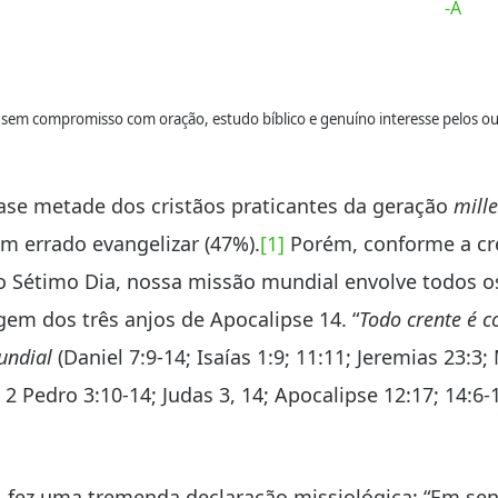
-A
 sem compromisso com oração, estudo bíblico e genuíno interesse pelos out
ase metade dos cristãos praticantes da geração
mille
m errado evangelizar (47%).
[1]
Porém, conforme a cr
 Sétimo Dia, nossa missão mundial envolve todos o
m dos três anjos de Apocalipse 14. “
Todo crente é c
undial
(Daniel 7:9-14; Isaías 1:9; 11:11; Jeremias 23:3;
; 2 Pedro 3:10-14; Judas 3, 14; Apocalipse 12:17; 14:6-1
ta, fez uma tremenda declaração missiológica: “Em se