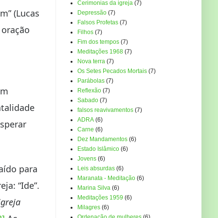
Cerimonias da igreja
(7)
em” (Lucas
Depressão
(7)
Falsos Profetas
(7)
 oração
Filhos
(7)
Fim dos tempos
(7)
Meditações 1968
(7)
Nova terra
(7)
Os Setes Pecados Mortais
(7)
Parábolas
(7)
am
Reflexão
(7)
Sabado
(7)
ntalidade
falsos reavivamentos
(7)
ADRA
(6)
esperar
Carne
(6)
Dez Mandamentos
(6)
Estado Islâmico
(6)
Jovens
(6)
aído para
Leis absurdas
(6)
Maranata - Meditação
(6)
ja: “Ide”.
Marina Silva
(6)
Meditações 1959
(6)
igreja
Milagres
(6)
Ordenação de mulheres
(6)