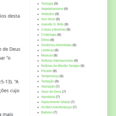
Teologia
(9)
Vegetarianismo
(9)
Vestuário
(9)
ios desta
Ano Novo
(8)
Azenilto G. Brito
(8)
Coisas estranhas
(8)
Cristologia
(8)
Dilma
(8)
Doutrinas Adventistas
(8)
de de Deus
Lésbicas
(8)
Musicas
(8)
ar “o
Noticias internacionais
(8)
Notícias da Missão Sergipe
(8)
Pecado
(8)
Temperança
(8)
5-13). “A
Tentação
(8)
Adoração
(7)
ções cujo
Amor de Deus
(7)
Apostasia
(7)
Aquecimento Global
(7)
As Bem Aventuranças
(7)
Batismo
(7)
a mais