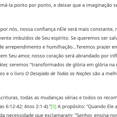
tomá-la ponto por ponto, e deixar que a imaginação 
 por nós, nossa confiança nEle será mais constante,
ente imbuídos de Seu espírito. Se queremos ser salv
 de arrependimento e humilhação...Teremos prazer em
s em Seu amor, nosso coração será abrandado por inf
áter, seremos "transformados de glória em glória n
s e o livro
O Desejado de Todas as Nações
são a melho
crituras, todas as mudanças sérias e todos os reco
s 6:12-42; Atos 2:1-4).”
[5]
A propósito: “Quando Ele 
nda necessidade que exclamaram: "Senhor, ensina-nos 