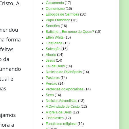
risto. A
Casamento
(17)
Comunismo
(16)
Esboços de Sermões
(16)
Papa Francisco
(16)
Sermôes
(16)
omendou
Batismo... Em nome de Quem?
(15)
Ellen White
(15)
 na forma
Fidelidade
(15)
feitas
Salvação
(15)
Aborto
(14)
o da
Jesus
(14)
Lei de Deus
(14)
emunhando
Noticias de Divinópolis
(14)
tual e
Pastores
(14)
Perdão
(14)
uas
Profecias do Apocalípse
(14)
Sexo
(14)
Noticias Adventistas
(13)
A Divindade de Cristo
(12)
A Igreja de Deus
(12)
sejamos
Eclesiastes
(12)
hora a
Fanatismo religioso
(12)