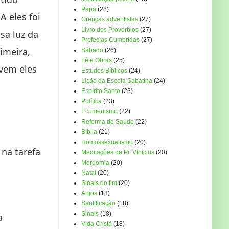
Papa
(28)
A eles foi
Crenças adventistas
(27)
Livro dos Provérbios
(27)
sa luz da
Profecias Cumpridas
(27)
imeira,
Sábado
(26)
Fé e Obras
(25)
vem eles
Estudos Bíblicos
(24)
Lição da Escola Sabatina
(24)
Espírito Santo
(23)
Política
(23)
Ecumenismo
(22)
Reforma de Saúde
(22)
Bíblia
(21)
Homossexualismo
(20)
na tarefa
Meditações do Pr. Vinicius
(20)
Mordomia
(20)
Natal
(20)
Sinais do fim
(20)
Anjos
(18)
Santificação
(18)
Sinais
(18)
a
Vida Cristã
(18)