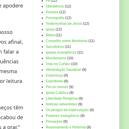
Fé
(12)
se apodere
Obediência
(12)
Poesias
(12)
Pornografia
(12)
Testemunhas de Jeová
(12)
igreja
(12)
 nosso
Biblia
(11)
os afinal,
Conselho sobre Mordomia
(11)
Sacudidura
(11)
 falar a
igrejas evangélicas
(11)
Mundanismo
(10)
luências
Vida no Campo
(10)
a mesma
Alimentação Saudável
(9)
Esperança
(9)
r leitura
Espiritismo
(9)
Fim do mundo
(9)
Igreja Católica
(9)
Liberdade Religiosa
(9)
Notícias adventistas
(9)
meços têm
Os perigos da especulação
(9)
acabou de
Pastores evangélicos
(9)
Provações
(9)
a orar."
Reavivamento e Reforma
(9)