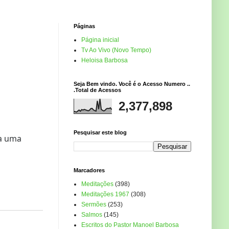
Páginas
Página inicial
Tv Ao Vivo (Novo Tempo)
Heloisa Barbosa
Seja Bem vindo. Você é o Acesso Numero ..
.Total de Acessos
2,377,898
Pesquisar este blog
ja uma
Marcadores
Meditações
(398)
Meditações 1967
(308)
Sermões
(253)
Salmos
(145)
Escritos do Pastor Manoel Barbosa