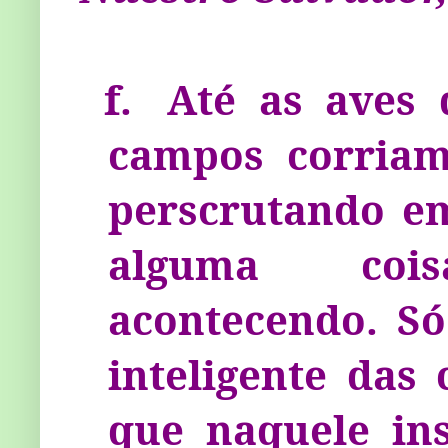
f.
Até as aves 
campos corriam
perscrutando em
al­guma coi
acontecendo. S
inteligente das 
que naquele ins