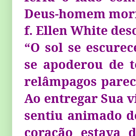
Deus-homem morr
f. Ellen White des
“O sol se escure
se apoderou de t
relâmpagos pareci
Ao entregar Sua v
sentiu animado d
cora­ção estava 