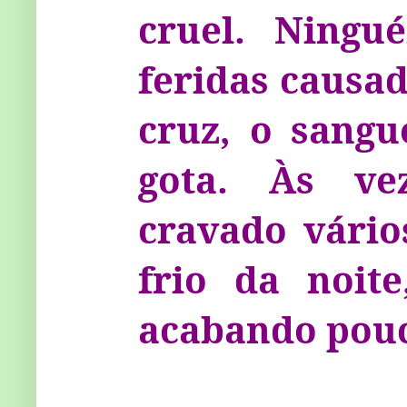
cruel. Ning
feridas causa
cruz, o sangu
gota. Às ve
cravado vário
frio da noit
acabando pouc