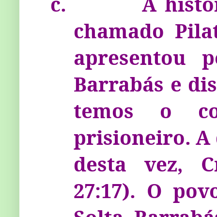
c.
A hist
chamado Pilat
apresentou p
Barra­bás e d
temos o co
prisioneiro. A
desta vez, C
27:17). O pov