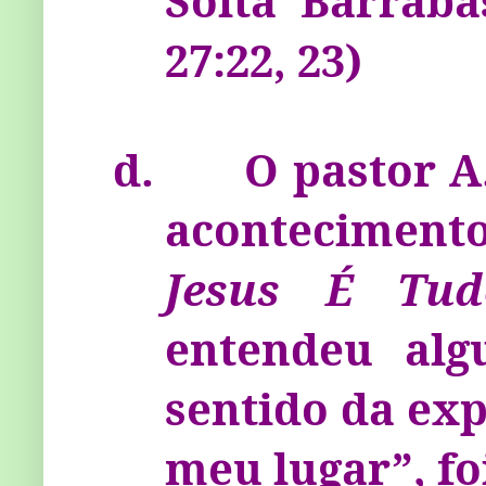
Solta Bar­rabá
27:22, 23)
d.
O pastor A
aconteciment
Jesus É Tud
entendeu alg
sentido da ex
meu lugar”, fo