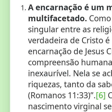
A encarnação é um m
multifacetado.
Como a
singular entre as reli
verdadeira de Cristo é 
encarnação de Jesus Cr
compreensão humana, p
inexaurível. Nela se a
riquezas, tanto da sa
(Romanos 11:33)”.
[6]
C
nascimento virginal se