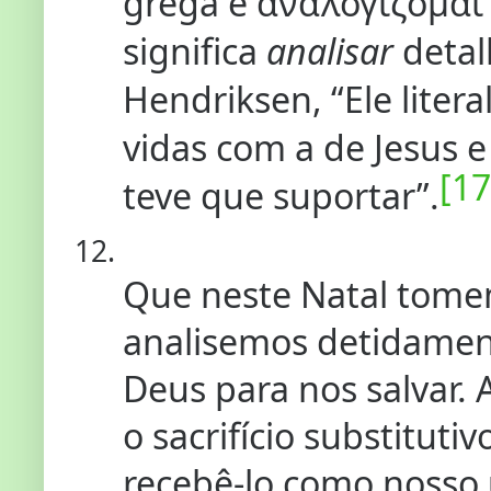
grega é ἀναλογίζομαι 
significa
analisar
deta
Hendriksen, “Ele liter
vidas com a de Jesus 
[17
teve que suportar”.
Que neste Natal tomem
analisemos detidamente
Deus para nos salvar. 
o sacrifício substituti
recebê-lo como nosso 