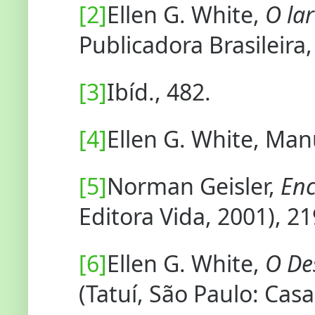
[2]
Ellen G. White,
O la
Publicadora Brasileira,
[3]
Ibíd., 482.
[4]
Ellen G. White, Man
[5]
Norman Geisler,
Enc
Editora Vida, 2001), 21
[6]
Ellen G. White,
O De
(Tatuí, São Paulo: Casa