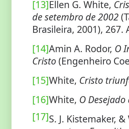
[13]
Ellen G. White,
Cri
de setembro de 2002
(T
Brasileira, 2001), 267.
[14]
Amin A. Rodor,
O I
Cristo
(Engenheiro Coel
[15]
White,
Cristo triun
[16]
White,
O Desejado 
[17]
S. J. Kistemaker, 