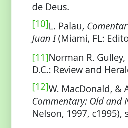
de Deus.
[10]
L. Palau,
Comentario
Juan I
(Miami, FL: Editor
[11]
Norman R. Gulley,
D.C.: Review and Heral
[12]
W. MacDonald, & A
Commentary: Old and 
Nelson, 1997, c1995), 