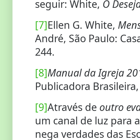
seguir: White,
O Deseja
[7]
Ellen G. White,
Mens
André, São Paulo: Casa 
244.
[8]
Manual da Igreja 20
Publicadora Brasileira,
[9]
Através de
outro ev
um canal de luz para
nega verdades das Esc