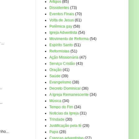
Artigos
(85)
Dissidentes
(73)
Eventos Finais
(70)
Volta de Jesus
(61)
Polêmica gay
(58)
Igreja Adventista
(54)
Movimento de Reforma
(54)
...
Espirito Santo
(51)
Reformistas
(51)
Ação Missionária
(47)
Serviço Cristão
(43)
Oração
(41)
Saúde
(39)
Evangelismo
(38)
..
Decreto Dominical
(36)
A Igreja Remanescente
(34)
Música
(34)
..
Tempo do Fim
(34)
Noticias da Igreja
(31)
Trindade
(30)
Justificação pela fé
(28)
ho...
Papa
(28)
Crenças adventistas
(27)