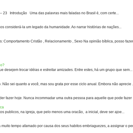
3 Introdução Uma das palavras mais faladas no Brasil é, com certe...
s considerá-la um legado da humanidade. Ao narrar histórias de nações...
: Comportamento Cristão , Relacionamento , Sexo Na opinião bíblica, posso fazer 
eo?
 desejem trocar idéias e estreitar amizades. Entre estes, há um grupo que sem...
 sei quanto a você, mas sou grata por esse ciclo anual. Embora não aprecie .
er fazer hoje. Nunca incommadar uma outra pessoa para aquelle que pode fazer .
ica
s publicos, na igreja, que pelo menos uma oracão, a inicial, deve ser ajoe...
uito tempo afamado por causa dos seus habitos embriaguezes, a assignar o pen