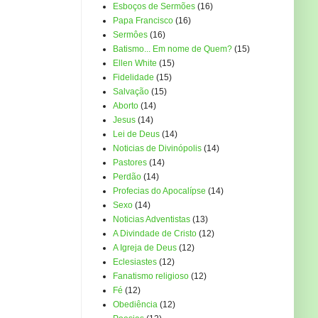
Esboços de Sermões
(16)
Papa Francisco
(16)
Sermôes
(16)
Batismo... Em nome de Quem?
(15)
Ellen White
(15)
Fidelidade
(15)
Salvação
(15)
Aborto
(14)
Jesus
(14)
Lei de Deus
(14)
Noticias de Divinópolis
(14)
Pastores
(14)
Perdão
(14)
Profecias do Apocalípse
(14)
Sexo
(14)
Noticias Adventistas
(13)
A Divindade de Cristo
(12)
A Igreja de Deus
(12)
Eclesiastes
(12)
Fanatismo religioso
(12)
Fé
(12)
Obediência
(12)