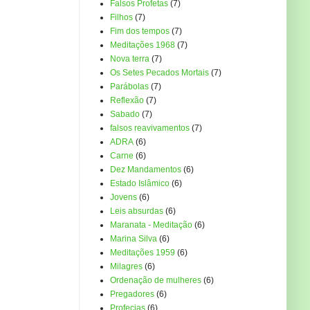
Falsos Profetas
(7)
Filhos
(7)
Fim dos tempos
(7)
Meditações 1968
(7)
Nova terra
(7)
Os Setes Pecados Mortais
(7)
Parábolas
(7)
Reflexão
(7)
Sabado
(7)
falsos reavivamentos
(7)
ADRA
(6)
Carne
(6)
Dez Mandamentos
(6)
Estado Islâmico
(6)
Jovens
(6)
Leis absurdas
(6)
Maranata - Meditação
(6)
Marina Silva
(6)
Meditações 1959
(6)
Milagres
(6)
Ordenação de mulheres
(6)
Pregadores
(6)
Profecias
(6)