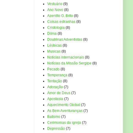
Vestuário
(9)
Ano Novo
(8)
Azenilto G. Brito
(8)
Coisas estranhas
(8)
Cristologia
(8)
Dilma
(8)
Doutrinas Adventistas
(8)
Lésbicas
(8)
Musicas
(8)
Noticias internacionais
(8)
Notícias da Missão Sergipe
(8)
Pecado
(8)
Temperança
(8)
Tentação
(8)
Adoração
(7)
Amor de Deus
(7)
Apostasia
(7)
Aquecimento Global
(7)
As Bem Aventuranças
(7)
Batismo
(7)
Cerimonias da igreja
(7)
Depressão
(7)