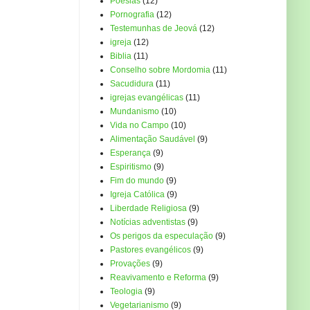
Poesias
(12)
Pornografia
(12)
Testemunhas de Jeová
(12)
igreja
(12)
Biblia
(11)
Conselho sobre Mordomia
(11)
Sacudidura
(11)
igrejas evangélicas
(11)
Mundanismo
(10)
Vida no Campo
(10)
Alimentação Saudável
(9)
Esperança
(9)
Espiritismo
(9)
Fim do mundo
(9)
Igreja Católica
(9)
Liberdade Religiosa
(9)
Notícias adventistas
(9)
Os perigos da especulação
(9)
Pastores evangélicos
(9)
Provações
(9)
Reavivamento e Reforma
(9)
Teologia
(9)
Vegetarianismo
(9)