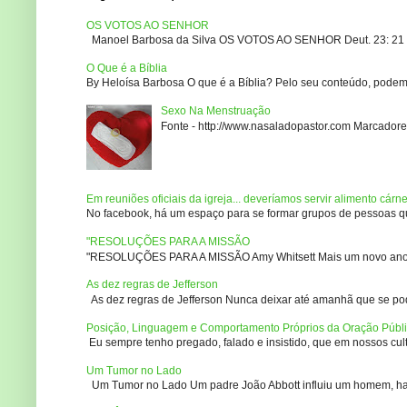
OS VOTOS AO SENHOR
Manoel Barbosa da Silva OS VOTOS AO SENHOR Deut. 23: 21 – 2
O Que é a Bíblia
By Heloísa Barbosa O que é a Bíblia? Pelo seu conteúdo, podemo
Sexo Na Menstruação
Fonte - http://www.nasaladopastor.com Marcadores
Em reuniões oficiais da igreja... deveríamos servir alimento cárn
No facebook, há um espaço para se formar grupos de pessoas que
"RESOLUÇÕES PARA A MISSÃO
"RESOLUÇÕES PARA A MISSÃO Amy Whitsett Mais um novo ano. Não
As dez regras de Jefferson
As dez regras de Jefferson Nunca deixar até amanhã que se pod
Posição, Linguagem e Comportamento Próprios da Oração Públ
Eu sempre tenho pregado, falado e insistido, que em nossos culto
Um Tumor no Lado
Um Tumor no Lado Um padre João Abbott influiu um homem, ha m