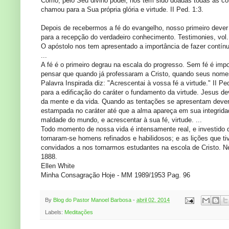
Como, pelo Seu divino poder, nos têm sido doadas todas as c
chamou para a Sua própria glória e virtude. II Ped. 1:3.
Depois de recebermos a fé do evangelho, nosso primeiro dever 
para a recepção do verdadeiro conhecimento. Testimonies, vol.
O apóstolo nos tem apresentado a importância de fazer contínuo
...
A fé é o primeiro degrau na escala do progresso. Sem fé é i
pensar que quando já professaram a Cristo, quando seus nomes j
Palavra Inspirada diz: "Acrescentai à vossa fé a virtude." II 
para a edificação do caráter o fundamento da virtude. Jesus d
da mente e da vida. Quando as tentações se apresentam devem s
estampada no caráter até que a alma apareça em sua integrid
maldade do mundo, e acrescentar à sua fé, virtude. ...
Todo momento de nossa vida é intensamente real, e investido d
tornaram-se homens refinados e habilidosos; e as lições que t
convidados a nos tornarmos estudantes na escola de Cristo. Ne
1888.
Ellen White
Minha Consagração Hoje - MM 1989/1953 Pag. 96
By
Blog do Pastor Manoel Barbosa
-
abril 02, 2014
Labels:
Meditações