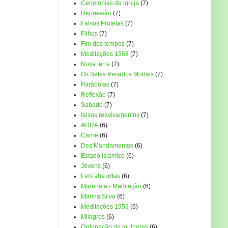
Cerimonias da igreja
(7)
Depressão
(7)
Falsos Profetas
(7)
Filhos
(7)
Fim dos tempos
(7)
Meditações 1968
(7)
Nova terra
(7)
Os Setes Pecados Mortais
(7)
Parábolas
(7)
Reflexão
(7)
Sabado
(7)
falsos reavivamentos
(7)
ADRA
(6)
Carne
(6)
Dez Mandamentos
(6)
Estado Islâmico
(6)
Jovens
(6)
Leis absurdas
(6)
Maranata - Meditação
(6)
Marina Silva
(6)
Meditações 1959
(6)
Milagres
(6)
Ordenação de mulheres
(6)