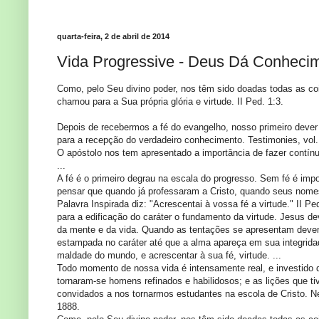
quarta-feira, 2 de abril de 2014
Vida Progressive - Deus Dá Conhecim
Como, pelo Seu divino poder, nos têm sido doadas todas as c
chamou para a Sua própria glória e virtude. II Ped. 1:3.
Depois de recebermos a fé do evangelho, nosso primeiro dever 
para a recepção do verdadeiro conhecimento. Testimonies, vol.
O apóstolo nos tem apresentado a importância de fazer contínuo
...
A fé é o primeiro degrau na escala do progresso. Sem fé é i
pensar que quando já professaram a Cristo, quando seus nomes j
Palavra Inspirada diz: "Acrescentai à vossa fé a virtude." II 
para a edificação do caráter o fundamento da virtude. Jesus d
da mente e da vida. Quando as tentações se apresentam devem s
estampada no caráter até que a alma apareça em sua integrid
maldade do mundo, e acrescentar à sua fé, virtude. ...
Todo momento de nossa vida é intensamente real, e investido d
tornaram-se homens refinados e habilidosos; e as lições que t
convidados a nos tornarmos estudantes na escola de Cristo. Ne
1888.