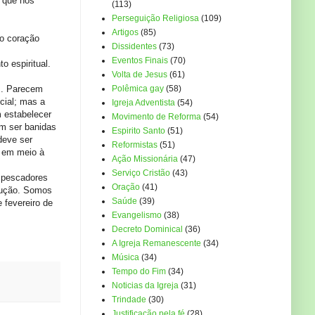
 que nos
(113)
Perseguição Religiosa
(109)
Artigos
(85)
 o coração
Dissidentes
(73)
Eventos Finais
(70)
o espiritual.
Volta de Jesus
(61)
s. Parecem
Polêmica gay
(58)
cial; mas a
Igreja Adventista
(54)
m estabelecer
Movimento de Reforma
(54)
em ser banidas
Espirito Santo
(51)
deve ser
Reformistas
(51)
, em meio à
Ação Missionária
(47)
Serviço Cristão
(43)
s pescadores
Oração
(41)
trução. Somos
Saúde
(39)
 fevereiro de
Evangelismo
(38)
Decreto Dominical
(36)
A Igreja Remanescente
(34)
Música
(34)
Tempo do Fim
(34)
Noticias da Igreja
(31)
Trindade
(30)
Justificação pela fé
(28)