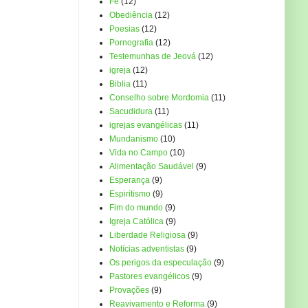
Fé
(12)
Obediência
(12)
Poesias
(12)
Pornografia
(12)
Testemunhas de Jeová
(12)
igreja
(12)
Biblia
(11)
Conselho sobre Mordomia
(11)
Sacudidura
(11)
igrejas evangélicas
(11)
Mundanismo
(10)
Vida no Campo
(10)
Alimentação Saudável
(9)
Esperança
(9)
Espiritismo
(9)
Fim do mundo
(9)
Igreja Católica
(9)
Liberdade Religiosa
(9)
Notícias adventistas
(9)
Os perigos da especulação
(9)
Pastores evangélicos
(9)
Provações
(9)
Reavivamento e Reforma
(9)