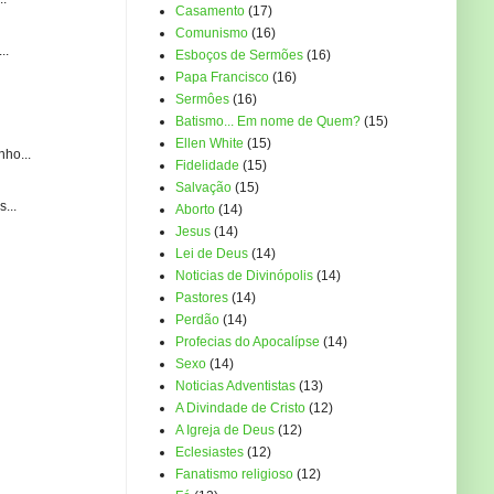
Casamento
(17)
Comunismo
(16)
..
Esboços de Sermões
(16)
Papa Francisco
(16)
Sermôes
(16)
Batismo... Em nome de Quem?
(15)
Ellen White
(15)
ho...
Fidelidade
(15)
Salvação
(15)
...
Aborto
(14)
Jesus
(14)
Lei de Deus
(14)
Noticias de Divinópolis
(14)
Pastores
(14)
Perdão
(14)
Profecias do Apocalípse
(14)
Sexo
(14)
Noticias Adventistas
(13)
A Divindade de Cristo
(12)
A Igreja de Deus
(12)
Eclesiastes
(12)
Fanatismo religioso
(12)