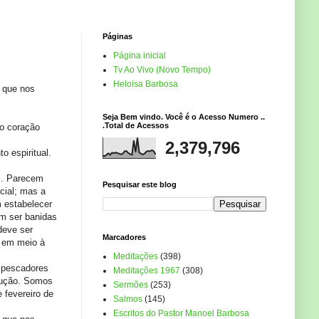
Páginas
Página inicial
Tv Ao Vivo (Novo Tempo)
Heloisa Barbosa
 que nos
Seja Bem vindo. Você é o Acesso Numero ..
.Total de Acessos
 o coração
2,379,796
o espiritual.
s. Parecem
Pesquisar este blog
cial; mas a
m estabelecer
em ser banidas
deve ser
Marcadores
, em meio à
Meditações
(398)
s pescadores
Meditações 1967
(308)
trução. Somos
Sermões
(253)
 fevereiro de
Salmos
(145)
Escritos do Pastor Manoel Barbosa