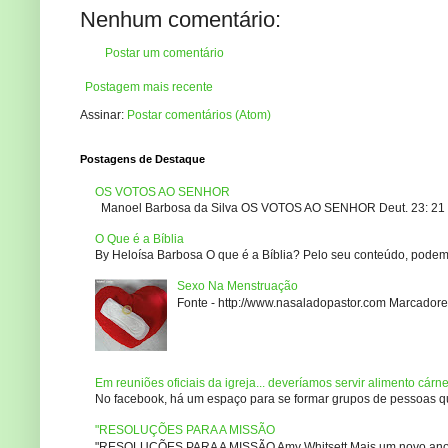
Nenhum comentário:
Postar um comentário
Postagem mais recente
Assinar:
Postar comentários (Atom)
Postagens de Destaque
OS VOTOS AO SENHOR
Manoel Barbosa da Silva OS VOTOS AO SENHOR Deut. 23: 21 – 2
O Que é a Bíblia
By Heloísa Barbosa O que é a Bíblia? Pelo seu conteúdo, podemo
Sexo Na Menstruação
Fonte - http://www.nasaladopastor.com Marcadores
Em reuniões oficiais da igreja... deveríamos servir alimento cárn
No facebook, há um espaço para se formar grupos de pessoas que
"RESOLUÇÕES PARA A MISSÃO
"RESOLUÇÕES PARA A MISSÃO Amy Whitsett Mais um novo ano. Não