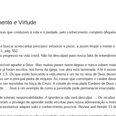
ento e Virtude
oisas que conduzem à vida e à piedade, pelo conhecimento completo dAquele
é buscar acrescentar princípios virtuosos e puros, e assim limpar a mente e
 1, pág. 552.
 progresso na vida cristã. Não há desculpas para nossa falta de entendiment
mpossível agradar a Deus. Mas muitos param neste degrau e nunca sobem mai
á foram escritos nos livros da igreja, sua obra está terminada. A fé é essen
Ped. 1:5. Os que estão buscando a vida eterna e um lar no reino de Deus deve
eve ser a principal pedra de esquina. As coisas que corrompem o caráter dev
er resistidas na força de Cristo. A virtude do imaculado Cordeiro de Deus 
ade. ... José é um exemplo de como a juventude pode permanecer imaculada
e solenes responsabilidades. A ignorância não será desculpa. ... Os inculto
iveram o privilégio de aprender estão escritas para nossa admoestação e ins
cessitamos adquirir todo o conhecimento possível. Review and Herald, 21 de