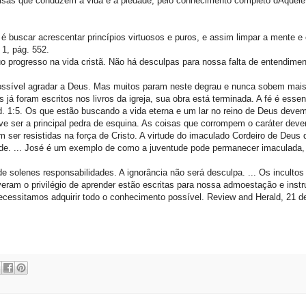
oisas que conduzem à vida e à piedade, pelo conhecimento completo dAquele
é buscar acrescentar princípios virtuosos e puros, e assim limpar a mente e
 1, pág. 552.
 progresso na vida cristã. Não há desculpas para nossa falta de entendiment
mpossível agradar a Deus. Mas muitos param neste degrau e nunca sobem mai
á foram escritos nos livros da igreja, sua obra está terminada. A fé é essen
Ped. 1:5. Os que estão buscando a vida eterna e um lar no reino de Deus deve
eve ser a principal pedra de esquina. As coisas que corrompem o caráter dev
er resistidas na força de Cristo. A virtude do imaculado Cordeiro de Deus 
ade. ... José é um exemplo de como a juventude pode permanecer imaculada
e solenes responsabilidades. A ignorância não será desculpa. ... Os inculto
iveram o privilégio de aprender estão escritas para nossa admoestação e ins
cessitamos adquirir todo o conhecimento possível. Review and Herald, 21 de