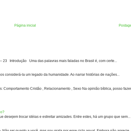
Página inicial
Postag
3 Introdução Uma das palavras mais faladas no Brasil é, com certe...
s considerá-la um legado da humanidade. Ao narrar histórias de nações...
: Comportamento Cristão , Relacionamento , Sexo Na opinião bíblica, posso fazer 
eo?
 desejem trocar idéias e estreitar amizades. Entre estes, há um grupo que sem...
 sei quanto a você, mas sou grata por esse ciclo anual. Embora não aprecie .