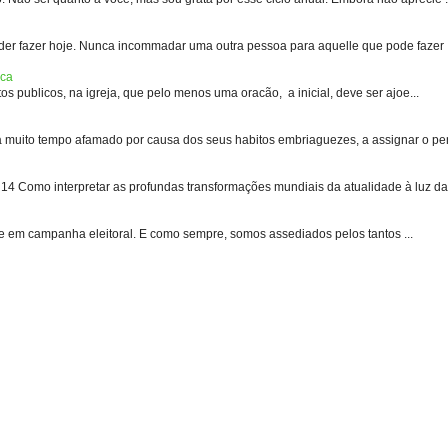
er fazer hoje. Nunca incommadar uma outra pessoa para aquelle que pode fazer .
ica
s publicos, na igreja, que pelo menos uma oracão, a inicial, deve ser ajoe...
uito tempo afamado por causa dos seus habitos embriaguezes, a assignar o pen
 Como interpretar as profundas transformações mundiais da atualidade à luz das
e em campanha eleitoral. E como sempre, somos assediados pelos tantos ...