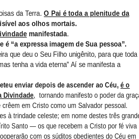
oisas da Terra.
O Pai é toda a plenitude da
isível aos olhos mortais.
Divindade
manifestada
.
le é “a expressa imagem de Sua pessoa”.
a que deu o Seu Filho unigênito, para que toda
mas tenha a vida eterna” Aí se manifesta a
eteu enviar depois de ascender ao Céu,
é o
a Divindade
,
tornando manifesto o poder da graç
 e crêem em Cristo como um Salvador pessoal.
es à trindade celeste; em nome destes três grand
írito Santo — os que recebem a Cristo por fé viva
cooperarão com os súditos obedientes do Céu em