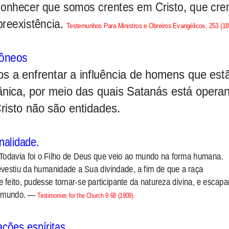
conhecer que somos crentes em Cristo, que cr
preexistência.
Testemunhos Para Ministros e Obreiros Evangélicos, 253 (18
rôneos
a enfrentar a influência de homens que est
ânica, por meio das quais Satanás está opera
risto não são entidades.
nalidade.
 Todavia foi o Filho de Deus que veio ao mundo na forma humana.
evestiu da humanidade a Sua divindade, a fim de que a raça
le feito, pudesse tornar-se participante da natureza divina, e escapa
o mundo. —
Testimonies for the Church 9:68 (1909).
ações espíritas