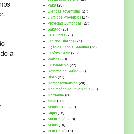
emos
Papa
(28)
Crenças adventistas
(27)
95).
Livro dos Provérbios
(27)
Profecias Cumpridas
(27)
Sábado
(26)
Fé e Obras
(25)
Estudos Bíblicos
(24)
ão
Lição da Escola Sabatina
(24)
ndo a
Espírito Santo
(23)
Política
(23)
Ecumenismo
(22)
Reforma de Saúde
(22)
Bíblia
(21)
Homossexualismo
(20)
Meditações do Pr. Vinicius
(20)
Mordomia
(20)
Natal
(20)
r
Sinais do fim
(20)
Anjos
(18)
Santificação
(18)
Sinais
(18)
Vida Cristã
(18)