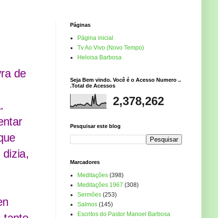
Páginas
Página inicial
Tv Ao Vivo (Novo Tempo)
Heloisa Barbosa
vra de
Seja Bem vindo. Você é o Acesso Numero ..
.Total de Acessos
2,378,262
.
entar
Pesquisar este blog
 que
dizia,
Marcadores
Meditações
(398)
Meditações 1967
(308)
Sermões
(253)
en
Salmos
(145)
Escritos do Pastor Manoel Barbosa
 tanto