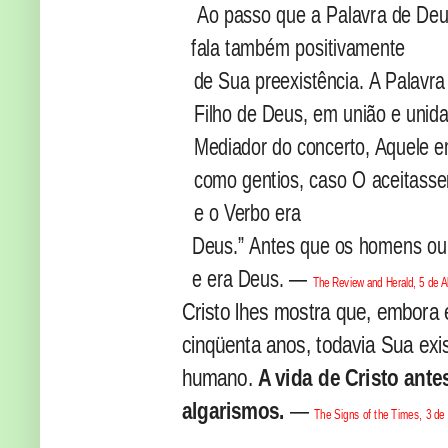
Ao passo que a Palavra de Deus
fala também positivamente
de Sua preexistência. A Palavr
Filho de Deus, em união e unid
Mediador do concerto, Aquele e
como gentios, caso O aceitass
e o Verbo era
Deus.” Antes que os homens ou
e era Deus. —
The Review and Herald, 5 de Ab
Cristo lhes mostra que, embora
cinqüenta anos, todavia Sua exi
humano.
A vida de Cristo ante
algarismos.
—
The Signs of the Times, 3 de