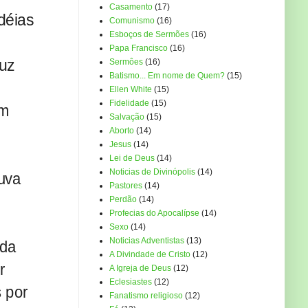
Casamento
(17)
déias
Comunismo
(16)
Esboços de Sermões
(16)
Papa Francisco
(16)
luz
Sermôes
(16)
Batismo... Em nome de Quem?
(15)
Ellen White
(15)
Fidelidade
(15)
em
Salvação
(15)
Aborto
(14)
Jesus
(14)
Lei de Deus
(14)
Noticias de Divinópolis
(14)
huva
Pastores
(14)
Perdão
(14)
Profecias do Apocalípse
(14)
Sexo
(14)
Noticias Adventistas
(13)
ada
A Divindade de Cristo
(12)
r
A Igreja de Deus
(12)
Eclesiastes
(12)
 por
Fanatismo religioso
(12)