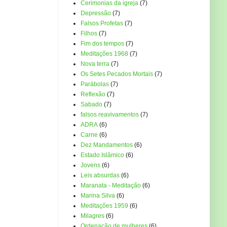
Cerimonias da igreja
(7)
Depressão
(7)
Falsos Profetas
(7)
Filhos
(7)
Fim dos tempos
(7)
Meditações 1968
(7)
Nova terra
(7)
Os Setes Pecados Mortais
(7)
Parábolas
(7)
Reflexão
(7)
Sabado
(7)
falsos reavivamentos
(7)
ADRA
(6)
Carne
(6)
Dez Mandamentos
(6)
Estado Islâmico
(6)
Jovens
(6)
Leis absurdas
(6)
Maranata - Meditação
(6)
Marina Silva
(6)
Meditações 1959
(6)
Milagres
(6)
Ordenação de mulheres
(6)