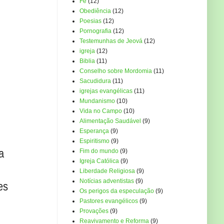
Fé
(12)
Obediência
(12)
Poesias
(12)
Pornografia
(12)
Testemunhas de Jeová
(12)
igreja
(12)
Biblia
(11)
Conselho sobre Mordomia
(11)
Sacudidura
(11)
igrejas evangélicas
(11)
Mundanismo
(10)
Vida no Campo
(10)
Alimentação Saudável
(9)
Esperança
(9)
Espiritismo
(9)
a
Fim do mundo
(9)
Igreja Católica
(9)
Liberdade Religiosa
(9)
Notícias adventistas
(9)
es
Os perigos da especulação
(9)
Pastores evangélicos
(9)
Provações
(9)
Reavivamento e Reforma
(9)