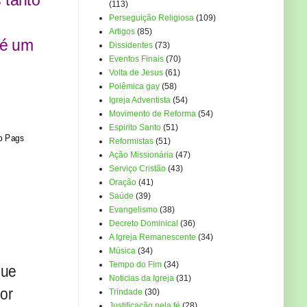
(113)
Perseguição Religiosa
(109)
Artigos
(85)
 é um
Dissidentes
(73)
Eventos Finais
(70)
Volta de Jesus
(61)
Polêmica gay
(58)
Igreja Adventista
(54)
Movimento de Reforma
(54)
Espirito Santo
(51)
mo Pags
Reformistas
(51)
Ação Missionária
(47)
Serviço Cristão
(43)
Oração
(41)
Saúde
(39)
Evangelismo
(38)
Decreto Dominical
(36)
A Igreja Remanescente
(34)
Música
(34)
Tempo do Fim
(34)
que
Noticias da Igreja
(31)
or
Trindade
(30)
Justificação pela fé
(28)