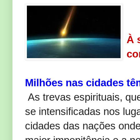
À 
co
Milhões nas cidades tê
As trevas espirituais, q
se intensificadas nos lu
cidades das nações onde 