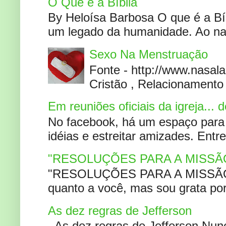
O Que é a Bíblia
By Heloísa Barbosa O que é a Bí
um legado da humanidade. Ao narr
Sexo Na Menstruação
Fonte - http://www.nasa
Cristão , Relacionamento 
Em reuniões oficiais da igreja...
No facebook, há um espaço para 
idéias e estreitar amizades. Entr
"RESOLUÇÕES PARA A MISSÃ
"RESOLUÇÕES PARA A MISSÃO A
quanto a você, mas sou grata por
As dez regras de Jefferson
As dez regras de Jefferson Nunc