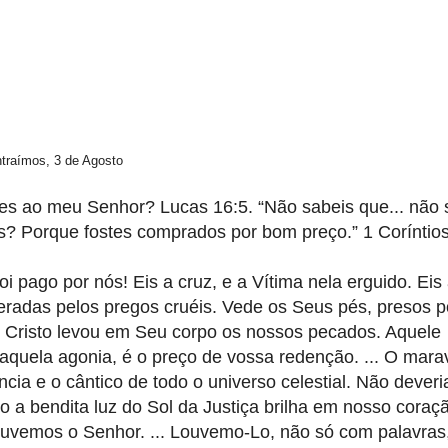
ntraímos, 3 de Agosto
s ao meu Senhor? Lucas 16:5. “Não sabeis que... não 
 Porque fostes comprados por bom preço.” 1 Coríntios
oi pago por nós! Eis a cruz, e a Vítima nela erguido. Eis
eradas pelos pregos cruéis. Vede os Seus pés, presos p
 Cristo levou em Seu corpo os nossos pecados. Aquele
 aquela agonia, é o preço de vossa redenção. ... O mara
cia e o cântico de todo o universo celestial. Não deveri
o a bendita luz do Sol da Justiça brilha em nosso coraç
ouvemos o Senhor. ... Louvemo-Lo, não só com palavras