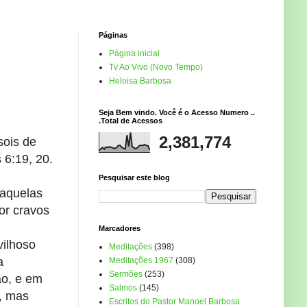
Páginas
Página inicial
Tv Ao Vivo (Novo Tempo)
Heloisa Barbosa
Seja Bem vindo. Você é o Acesso Numero ..
.Total de Acessos
2,381,774
sois de
 6:19, 20.
Pesquisar este blog
 aquelas
or cravos
Marcadores
vilhoso
Meditações
(398)
a
Meditações 1967
(308)
Sermões
(253)
ão, e em
Salmos
(145)
, mas
Escritos do Pastor Manoel Barbosa