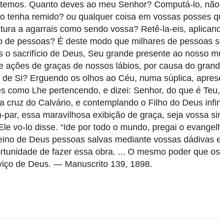
temos. Quanto deves ao meu Senhor? Computá-lo, não 
não tenha remido? ou qualquer coisa em vossas posses q
ura a agarrais como sendo vossa? Retê-la-eis, aplican
ão de pessoas? É deste modo que milhares de pessoas 
o sacrifício de Deus, Seu grande presente ao nosso m
e ações de graças de nossos lábios, por causa do gran
 de Si? Erguendo os olhos ao Céu, numa súplica, apres
s como Lhe pertencendo, e dizei: Senhor, do que é Teu,
 cruz do Calvário, e contemplando o Filho do Deus infin
par, essa maravilhosa exibição de graça, seja vossa si
le vo-lo disse. “Ide por todo o mundo, pregai o evangel
 reino de Deus pessoas salvas mediante vossas dádivas 
oportunidade de fazer essa obra. ... O mesmo poder que o
rviço de Deus. — Manuscrito 139, 1898.