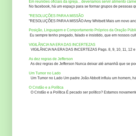
Em reuniões oficiais da igreja... deveríamos servir alimento cárn
No facebook, há um espaço para se formar grupos de pessoas que
"RESOLUÇÕES PARA A MISSÃO
"RESOLUÇÕES PARA A MISSÃO Amy Whitsett Mais um novo ano. Não
Posição, Linguagem e Comportamento Próprios da Oração Públ
Eu sempre tenho pregado, falado e insistido, que em nossos culto
VIGILÂNCIA NA ERA DAS INCERTEZAS
VIGILÂNCIA NA ERA DAS INCERTEZAS Pags. 8, 9, 10, 11, 12 e 14
As dez regras de Jefferson
As dez regras de Jefferson Nunca deixar até amanhã que se pod
Um Tumor no Lado
Um Tumor no Lado Um padre João Abbott influiu um homem, ha m
O Cristão e a Política
O Cristão e a Política É pecado ser político? Estamos novament