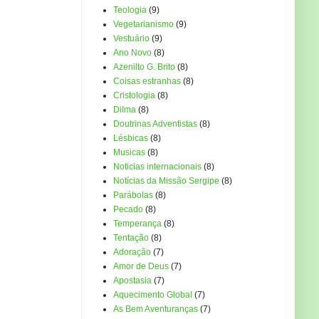
Teologia
(9)
Vegetarianismo
(9)
Vestuário
(9)
Ano Novo
(8)
Azenilto G. Brito
(8)
Coisas estranhas
(8)
Cristologia
(8)
Dilma
(8)
Doutrinas Adventistas
(8)
Lésbicas
(8)
Musicas
(8)
Noticias internacionais
(8)
Notícias da Missão Sergipe
(8)
Parábolas
(8)
Pecado
(8)
Temperança
(8)
Tentação
(8)
Adoração
(7)
Amor de Deus
(7)
Apostasia
(7)
Aquecimento Global
(7)
As Bem Aventuranças
(7)