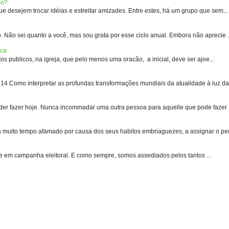
eo?
 desejem trocar idéias e estreitar amizades. Entre estes, há um grupo que sem...
 sei quanto a você, mas sou grata por esse ciclo anual. Embora não aprecie .
ica
s publicos, na igreja, que pelo menos uma oracão, a inicial, deve ser ajoe...
 Como interpretar as profundas transformações mundiais da atualidade à luz das
er fazer hoje. Nunca incommadar uma outra pessoa para aquelle que pode fazer .
uito tempo afamado por causa dos seus habitos embriaguezes, a assignar o pen
e em campanha eleitoral. E como sempre, somos assediados pelos tantos ...