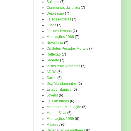
Batismo
(7)
Cerimonias da igreja
(7)
Depressão
(7)
Falsos Profetas
(7)
Filhos
(7)
Fim dos tempos
(7)
Meditações 1968
(7)
Nova terra
(7)
Os Setes Pecados Mortais
(7)
Reflexão
(7)
Sabado
(7)
falsos reavivamentos
(7)
ADRA
(6)
Carne
(6)
Dez Mandamentos
(6)
Estado Islâmico
(6)
Jovens
(6)
Leis absurdas
(6)
Maranata - Meditação
(6)
Marina Silva
(6)
Meditações 1959
(6)
Milagres
(6)
Ordenação de mulheres
(6)