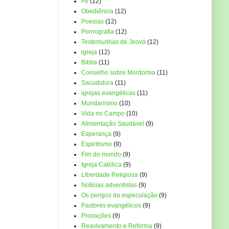
Fé
(12)
Obediência
(12)
Poesias
(12)
Pornografia
(12)
Testemunhas de Jeová
(12)
igreja
(12)
Biblia
(11)
Conselho sobre Mordomia
(11)
Sacudidura
(11)
igrejas evangélicas
(11)
Mundanismo
(10)
Vida no Campo
(10)
Alimentação Saudável
(9)
Esperança
(9)
Espiritismo
(9)
Fim do mundo
(9)
Igreja Católica
(9)
Liberdade Religiosa
(9)
Notícias adventistas
(9)
Os perigos da especulação
(9)
Pastores evangélicos
(9)
Provações
(9)
Reavivamento e Reforma
(9)