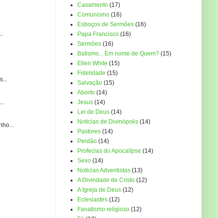
Casamento
(17)
Comunismo
(16)
Esboços de Sermões
(16)
..
Papa Francisco
(16)
Sermôes
(16)
Batismo... Em nome de Quem?
(15)
Ellen White
(15)
Fidelidade
(15)
...
Salvação
(15)
Aborto
(14)
..
Jesus
(14)
Lei de Deus
(14)
Noticias de Divinópolis
(14)
ho...
Pastores
(14)
Perdão
(14)
Profecias do Apocalípse
(14)
Sexo
(14)
Noticias Adventistas
(13)
A Divindade de Cristo
(12)
A Igreja de Deus
(12)
Eclesiastes
(12)
Fanatismo religioso
(12)