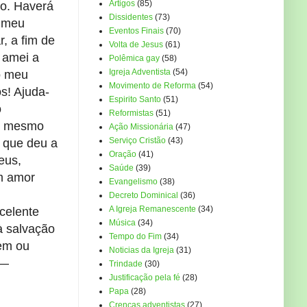
Artigos
(85)
to. Haverá
Dissidentes
(73)
e meu
Eventos Finais
(70)
, a fim de
Volta de Jesus
(61)
 amei a
Polêmica gay
(58)
Igreja Adventista
(54)
o meu
Movimento de Reforma
(54)
s! Ajuda-
Espirito Santo
(51)
o
Reformistas
(51)
o, mesmo
Ação Missionária
(47)
Serviço Cristão
(43)
, que deu a
Oração
(41)
eus,
Saúde
(39)
m amor
Evangelismo
(38)
Decreto Dominical
(36)
A Igreja Remanescente
(34)
celente
Música
(34)
à salvação
Tempo do Fim
(34)
mem ou
Noticias da Igreja
(31)
 —
Trindade
(30)
Justificação pela fé
(28)
Papa
(28)
Crenças adventistas
(27)