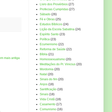
Livro dos Provérbios
(27)
Profecias Cumpridas
(27)
Sábado
(26)
Fé e Obras
(25)
Estudos Bíblicos
(24)
Lição da Escola Sabatina
(24)
Espírito Santo
(23)
Política
(23)
Ecumenismo
(22)
Reforma de Saúde
(22)
Bíblia
(21)
em mais antiga
Homossexualismo
(20)
Meditações do Pr. Vinicius
(20)
Mordomia
(20)
Natal
(20)
Sinais do fim
(20)
Anjos
(18)
Santificação
(18)
Sinais
(18)
Vida Cristã
(18)
Casamento
(17)
Comunismo
(16)
...