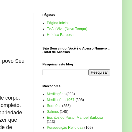
Páginas
Página inicial
Tv Ao Vivo (Novo Tempo)
Heloisa Barbosa
Seja Bem vindo. Você é o Acesso Numero ..
.Total de Acessos
ez povo Seu
Pesquisar este blog
Marcadores
Meditações
(398)
e corpo,
Meditações 1967
(308)
completo,
Sermões
(253)
opriedade
Salmos
(145)
Escritos do Pastor Manoel Barbosa
zer que
(113)
ade de
Perseguição Religiosa
(109)