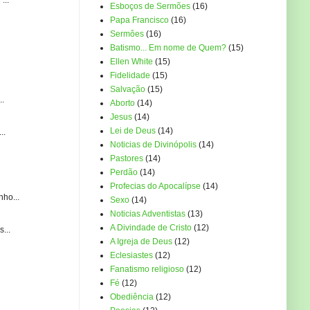
Esboços de Sermões
(16)
Papa Francisco
(16)
Sermôes
(16)
Batismo... Em nome de Quem?
(15)
Ellen White
(15)
Fidelidade
(15)
Salvação
(15)
..
Aborto
(14)
Jesus
(14)
Lei de Deus
(14)
..
Noticias de Divinópolis
(14)
Pastores
(14)
Perdão
(14)
Profecias do Apocalípse
(14)
ho...
Sexo
(14)
Noticias Adventistas
(13)
A Divindade de Cristo
(12)
...
A Igreja de Deus
(12)
Eclesiastes
(12)
Fanatismo religioso
(12)
Fé
(12)
Obediência
(12)