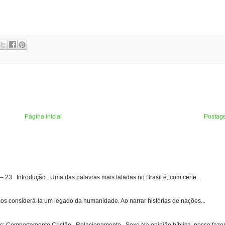
Página inicial
Postag
3 Introdução Uma das palavras mais faladas no Brasil é, com certe...
s considerá-la um legado da humanidade. Ao narrar histórias de nações...
: Comportamento Cristão , Relacionamento , Sexo Na opinião bíblica, posso fazer 