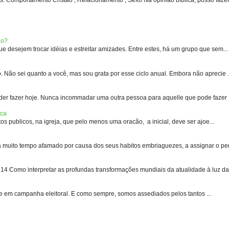
eo?
 desejem trocar idéias e estreitar amizades. Entre estes, há um grupo que sem...
 sei quanto a você, mas sou grata por esse ciclo anual. Embora não aprecie .
er fazer hoje. Nunca incommadar uma outra pessoa para aquelle que pode fazer .
ica
s publicos, na igreja, que pelo menos uma oracão, a inicial, deve ser ajoe...
uito tempo afamado por causa dos seus habitos embriaguezes, a assignar o pen
 Como interpretar as profundas transformações mundiais da atualidade à luz das
e em campanha eleitoral. E como sempre, somos assediados pelos tantos ...