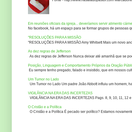
Em reuniões oficiais da igreja... deveríamos servir alimento cárn
No facebook, há um espaço para se formar grupos de pessoas que
"RESOLUÇÕES PARA A MISSÃO
"RESOLUÇÕES PARA A MISSÃO Amy Whitsett Mais um novo ano. Não
As dez regras de Jefferson
As dez regras de Jefferson Nunca deixar até amanhã que se pod
Posição, Linguagem e Comportamento Próprios da Oração Públ
Eu sempre tenho pregado, falado e insistido, que em nossos culto
Um Tumor no Lado
Um Tumor no Lado Um padre João Abbott influiu um homem, ha m
VIGILÂNCIA NA ERA DAS INCERTEZAS
VIGILÂNCIA NA ERA DAS INCERTEZAS Pags. 8, 9, 10, 11, 12 e 14
O Cristão e a Política
O Cristão e a Política É pecado ser político? Estamos novament