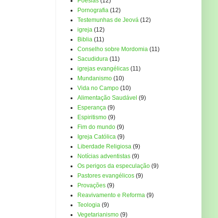
Poesias
(12)
Pornografia
(12)
Testemunhas de Jeová
(12)
igreja
(12)
Biblia
(11)
Conselho sobre Mordomia
(11)
Sacudidura
(11)
igrejas evangélicas
(11)
Mundanismo
(10)
Vida no Campo
(10)
Alimentação Saudável
(9)
Esperança
(9)
Espiritismo
(9)
Fim do mundo
(9)
Igreja Católica
(9)
Liberdade Religiosa
(9)
Notícias adventistas
(9)
Os perigos da especulação
(9)
Pastores evangélicos
(9)
Provações
(9)
Reavivamento e Reforma
(9)
Teologia
(9)
Vegetarianismo
(9)