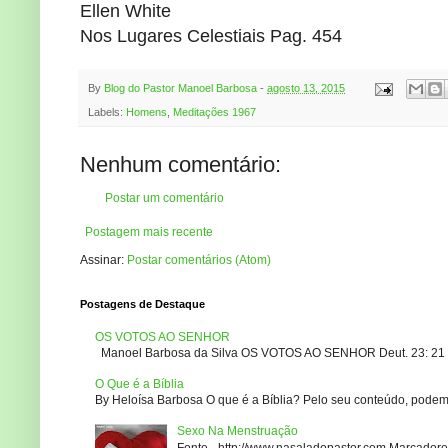
Ellen White
Nos Lugares Celestiais Pag. 454
By
Blog do Pastor Manoel Barbosa
-
agosto 13, 2015
Labels:
Homens
,
Meditações 1967
Nenhum comentário:
Postar um comentário
Postagem mais recente
Assinar:
Postar comentários (Atom)
Postagens de Destaque
OS VOTOS AO SENHOR
Manoel Barbosa da Silva OS VOTOS AO SENHOR Deut. 23: 21 – 2
O Que é a Bíblia
By Heloísa Barbosa O que é a Bíblia? Pelo seu conteúdo, podemo
Sexo Na Menstruação
Fonte - http://www.nasaladopastor.com Marcadores