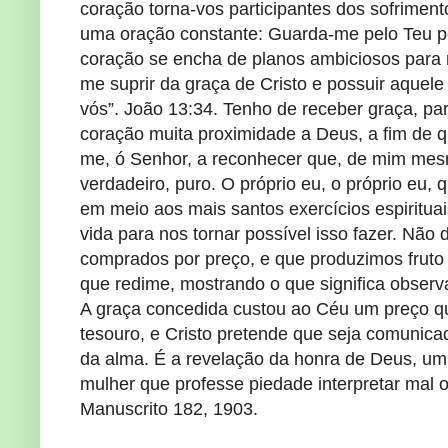
coração torna-vos participantes dos sofriment
uma oração constante: Guarda-me pelo Teu p
coração se encha de planos ambiciosos para me
me suprir da graça de Cristo e possuir aquel
vós”. João 13:34. Tenho de receber graça, pa
coração muita proximidade a Deus, a fim de 
me, ó Senhor, a reconhecer que, de mim mesm
verdadeiro, puro. O próprio eu, o próprio eu
em meio aos mais santos exercícios espirituais.
vida para nos tornar possível isso fazer. N
comprados por preço, e que produzimos fruto
que redime, mostrando o que significa obser
A graça concedida custou ao Céu um preço qu
tesouro, e Cristo pretende que seja comunic
da alma. É a revelação da honra de Deus, u
mulher que professe piedade interpretar mal
Manuscrito 182, 1903.