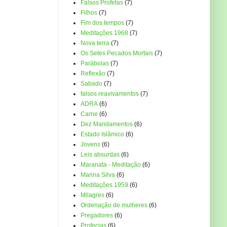
Falsos Profetas
(7)
Filhos
(7)
Fim dos tempos
(7)
Meditações 1968
(7)
Nova terra
(7)
Os Setes Pecados Mortais
(7)
Parábolas
(7)
Reflexão
(7)
Sabado
(7)
falsos reavivamentos
(7)
ADRA
(6)
Carne
(6)
Dez Mandamentos
(6)
Estado Islâmico
(6)
Jovens
(6)
Leis absurdas
(6)
Maranata - Meditação
(6)
Marina Silva
(6)
Meditações 1959
(6)
Milagres
(6)
Ordenação de mulheres
(6)
Pregadores
(6)
Profecias
(6)