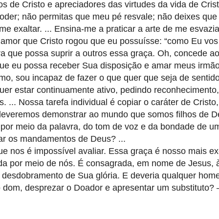
os de Cristo e apreciadores das virtudes da vida de Cris
oder; não permitas que meu pé resvale; não deixes qu
 exaltar. ... Ensina-me a praticar a arte de me esvaziar
e amor que Cristo rogou que eu possuísse: “como Eu vos
ra que possa suprir a outros essa graça. Oh, concede a
que eu possa receber Sua disposição e amar meus irmão
o, sou incapaz de fazer o que quer que seja de sentid
, quer estar continuamente ativo, pedindo reconheciment
 ... Nossa tarefa individual é copiar o caráter de Cristo
ão deveremos demonstrar ao mundo que somos filhos de D
 por meio da palavra, do tom de voz e da bondade de u
var os mandamentos de Deus? ...
e nos é impossível avaliar. Essa graça é nosso mais ex
ada por meio de nós. É consagrada, em nome de Jesus, 
m desdobramento de Sua glória. E deveria qualquer ho
 o dom, desprezar o Doador e apresentar um substituto?