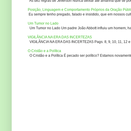
As dez regras de Jefferson Nunca deixar até amanhã que se pod
Posição, Linguagem e Comportamento Próprios da Oração Públ
Eu sempre tenho pregado, falado e insistido, que em nossos culto
Um Tumor no Lado
Um Tumor no Lado Um padre João Abbott influiu um homem, ha m
VIGILÂNCIA NA ERA DAS INCERTEZAS
VIGILÂNCIA NA ERA DAS INCERTEZAS Pags. 8, 9, 10, 11, 12 e 14
O Cristão e a Política
O Cristão e a Política É pecado ser político? Estamos novament