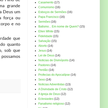
o Filho de
Casamento
(17)
uma grande
Comunismo
(16)
r a Deus um
Esboços de Sermões
(16)
Papa Francisco
(16)
a força ou
Sermôes
(16)
corpo e no
Batismo... Em nome de Quem?
(15)
Ellen White
(15)
Fidelidade
(15)
erdade que
Salvação
(15)
udo quanto
Aborto
(14)
o, sob que
Jesus
(14)
Lei de Deus
(14)
O possamos
Noticias de Divinópolis
(14)
Pastores
(14)
Perdão
(14)
Profecias do Apocalípse
(14)
Sexo
(14)
Noticias Adventistas
(13)
A Divindade de Cristo
(12)
A Igreja de Deus
(12)
Eclesiastes
(12)
Fanatismo religioso
(12)