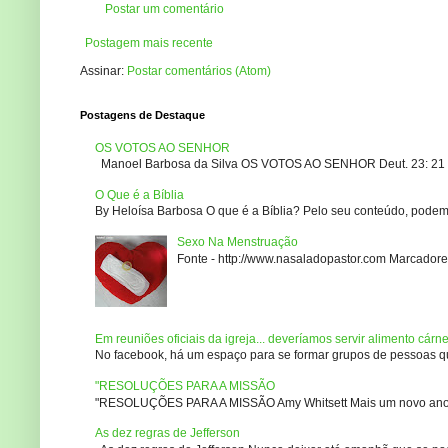
Postar um comentário
Postagem mais recente
Assinar:
Postar comentários (Atom)
Postagens de Destaque
OS VOTOS AO SENHOR
Manoel Barbosa da Silva OS VOTOS AO SENHOR Deut. 23: 21 – 2
O Que é a Bíblia
By Heloísa Barbosa O que é a Bíblia? Pelo seu conteúdo, podemo
Sexo Na Menstruação
Fonte - http://www.nasaladopastor.com Marcadores
Em reuniões oficiais da igreja... deveríamos servir alimento cárn
No facebook, há um espaço para se formar grupos de pessoas que
"RESOLUÇÕES PARA A MISSÃO
"RESOLUÇÕES PARA A MISSÃO Amy Whitsett Mais um novo ano. Não
As dez regras de Jefferson