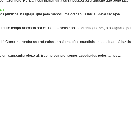
er fazer hoje. Nunca incommadar uma outra pessoa para aquelle que pode fazer .
ica
s publicos, na igreja, que pelo menos uma oracão, a inicial, deve ser ajoe...
uito tempo afamado por causa dos seus habitos embriaguezes, a assignar o pen
 Como interpretar as profundas transformações mundiais da atualidade à luz das
e em campanha eleitoral. E como sempre, somos assediados pelos tantos ...