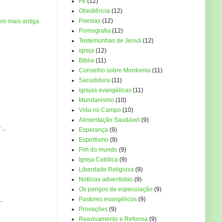
Fé
(12)
Obediência
(12)
Poesias
(12)
em mais antiga
Pornografia
(12)
Testemunhas de Jeová
(12)
igreja
(12)
Biblia
(11)
Conselho sobre Mordomia
(11)
Sacudidura
(11)
igrejas evangélicas
(11)
Mundanismo
(10)
Vida no Campo
(10)
Alimentação Saudável
(9)
...
Esperança
(9)
Espiritismo
(9)
Fim do mundo
(9)
Igreja Católica
(9)
Liberdade Religiosa
(9)
Notícias adventistas
(9)
Os perigos da especulação
(9)
Pastores evangélicos
(9)
..
Provações
(9)
Reavivamento e Reforma
(9)