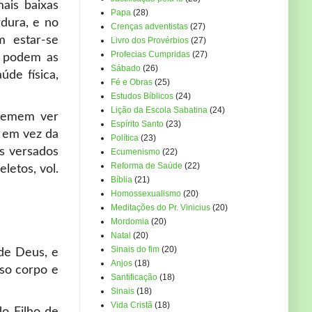
ais baixas
Papa
(28)
dura, e no
Crenças adventistas
(27)
m estar-se
Livro dos Provérbios
(27)
Profecias Cumpridas
(27)
e podem as
Sábado
(26)
úde física,
Fé e Obras
(25)
Estudos Bíblicos
(24)
Lição da Escola Sabatina
(24)
 temem ver
Espírito Santo
(23)
s em vez da
Política
(23)
s versados
Ecumenismo
(22)
Reforma de Saúde
(22)
letos, vol.
Bíblia
(21)
Homossexualismo
(20)
Meditações do Pr. Vinicius
(20)
Mordomia
(20)
Natal
(20)
Sinais do fim
(20)
 de Deus, e
Anjos
(18)
sso corpo e
Santificação
(18)
Sinais
(18)
Vida Cristã
(18)