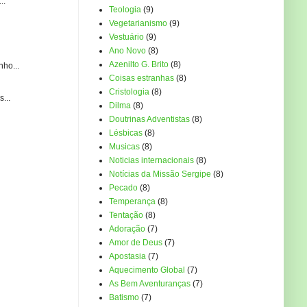
..
Teologia
(9)
Vegetarianismo
(9)
Vestuário
(9)
Ano Novo
(8)
Azenilto G. Brito
(8)
ho...
Coisas estranhas
(8)
Cristologia
(8)
...
Dilma
(8)
Doutrinas Adventistas
(8)
Lésbicas
(8)
Musicas
(8)
Noticias internacionais
(8)
Notícias da Missão Sergipe
(8)
Pecado
(8)
Temperança
(8)
Tentação
(8)
Adoração
(7)
Amor de Deus
(7)
Apostasia
(7)
Aquecimento Global
(7)
As Bem Aventuranças
(7)
Batismo
(7)