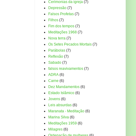
Cerimonias da igreja
(7)
Depressão
(7)
Falsos Profetas
(7)
Filhos
(7)
Fim dos tempos
(7)
Meditações 1968
(7)
Nova terra
(7)
Os Setes Pecados Mortais
(7)
Parábolas
(7)
Reflexão
(7)
Sabado
(7)
falsos reavivamentos
(7)
ADRA
(6)
Carne
(6)
Dez Mandamentos
(6)
Estado Islâmico
(6)
Jovens
(6)
Leis absurdas
(6)
Maranata - Meditação
(6)
Marina Silva
(6)
Meditações 1959
(6)
Milagres
(6)
Ordenação de mulheres
(6)