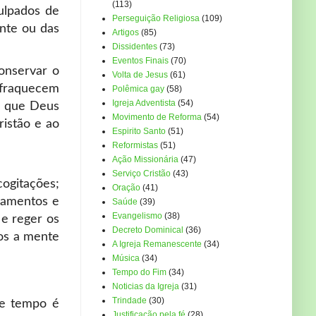
(113)
ulpados de
Perseguição Religiosa
(109)
nte ou das
Artigos
(85)
Dissidentes
(73)
Eventos Finais
(70)
onservar o
Volta de Jesus
(61)
nfraquecem
Polêmica gay
(58)
Igreja Adventista
(54)
a que Deus
Movimento de Reforma
(54)
ristão e ao
Espirito Santo
(51)
Reformistas
(51)
Ação Missionária
(47)
Serviço Cristão
(43)
ogitações;
Oração
(41)
samentos e
Saúde
(39)
Evangelismo
(38)
 e reger os
Decreto Dominical
(36)
nos a mente
A Igreja Remanescente
(34)
Música
(34)
Tempo do Fim
(34)
Noticias da Igreja
(31)
Trindade
(30)
se tempo é
Justificação pela fé
(28)