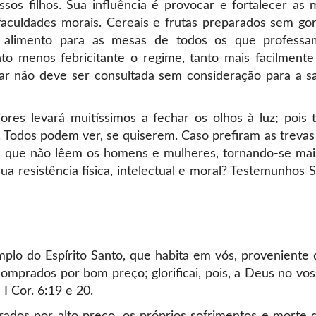
os filhos. Sua influência é provocar e fortalecer as m
faculdades morais. Cereais e frutas preparados sem gor
o alimento para as mesas de todos os que professa
to menos febricitante o regime, tanto mais facilment
ar não deve ser consultada sem consideração para a sa
ores levará muitíssimos a fechar os olhos à luz; pois
 Todos podem ver, se quiserem. Caso prefiram as treva
or que não lêem os homens e mulheres, tornando-se mai
 resistência física, intelectual e moral? Testemunhos Se
plo do Espírito Santo, que habita em vós, proveniente
mprados por bom preço; glorificai, pois, a Deus no vo
I Cor. 6:19 e 20.