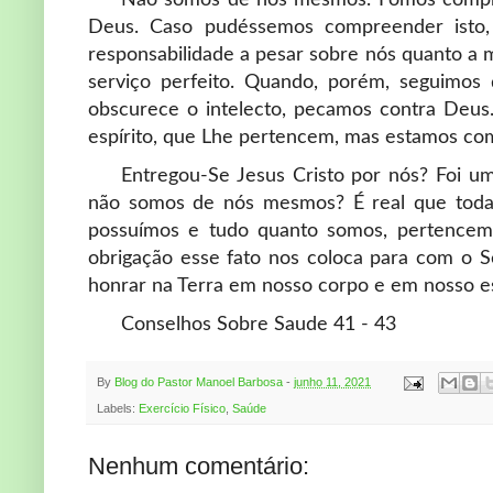
Não somos de nós mesmos. Fomos comprad
Deus. Caso pudéssemos compreender isto,
responsabilidade a pesar sobre nós quanto a 
serviço perfeito. Quando, porém, seguimos 
obscurece o intelecto, pecamos contra Deus
espírito, que Lhe pertencem, mas estamos co
Entregou-Se Jesus Cristo por nós? Foi 
não somos de nós mesmos? É real que todas 
possuímos e tudo quanto somos, pertencem
obrigação esse fato nos coloca para com o 
honrar na Terra em nosso corpo e em nosso es
Conselhos Sobre Saude 41 - 43
By
Blog do Pastor Manoel Barbosa
-
junho 11, 2021
Labels:
Exercício Físico
,
Saúde
Nenhum comentário: