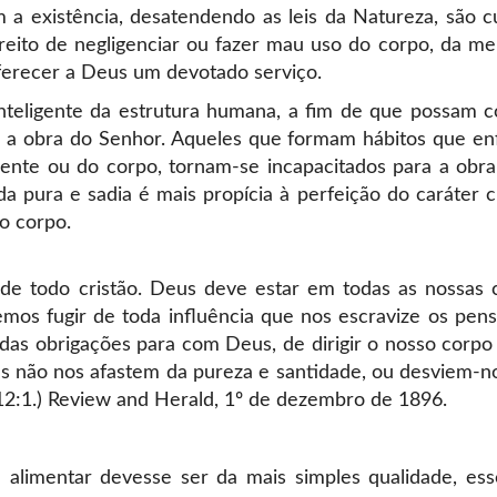
 a existência, desatendendo as leis da Natureza, são c
ito de negligenciar ou fazer mau uso do corpo, da me
oferecer a Deus um devotado serviço.
teligente da estrutura humana, a fim de que possam c
er a obra do Senhor. Aqueles que formam hábitos que e
ente ou do corpo, tornam-se incapacitados para a obr
da pura e sadia é mais propícia à perfeição do caráter c
o corpo.
de todo cristão. Deus deve estar em todas as nossas c
emos fugir de toda influência que nos escravize os pen
as obrigações para com Deus, de dirigir o nosso corpo
es não nos afastem da pureza e santidade, ou desviem-
12:1.) Review and Herald, 1º de dezembro de 1896.
limentar devesse ser da mais simples qualidade, es