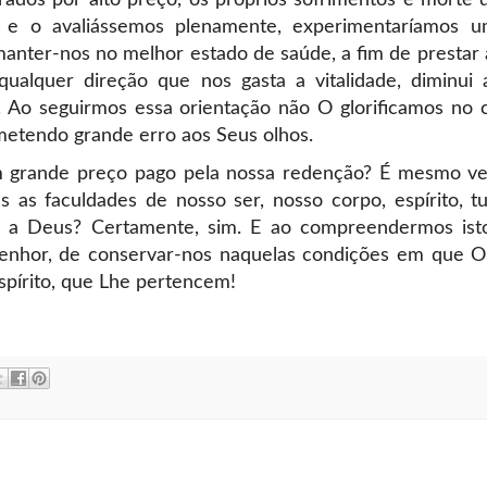
os por alto preço, os próprios sofrimentos e morte d
 e o avaliássemos plenamente, experimentaríamos 
manter-nos no melhor estado de saúde, a fim de presta
qualquer direção que nos gasta a vitalidade, diminui 
. Ao seguirmos essa orientação não O glorificamos no 
metendo grande erro aos Seus olhos.
um grande preço pago pela nossa redenção? É mesmo v
as faculdades de nosso ser, nosso corpo, espírito, t
 a Deus? Certamente, sim. E ao compreendermos ist
Senhor, de conservar-nos naquelas condições em que 
pírito, que Lhe pertencem!