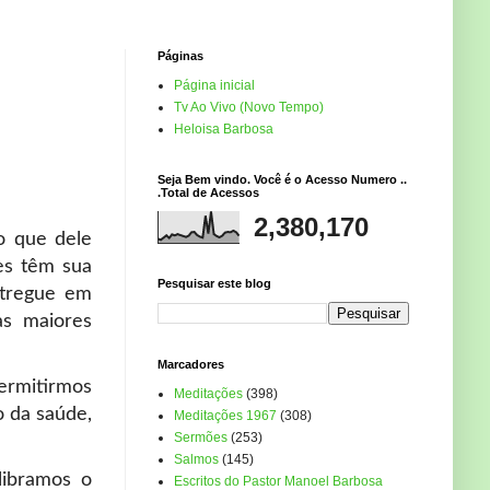
Páginas
Página inicial
Tv Ao Vivo (Novo Tempo)
Heloisa Barbosa
Seja Bem vindo. Você é o Acesso Numero ..
.Total de Acessos
2,380,170
o que dele
es têm sua
Pesquisar este blog
ntregue em
as maiores
Marcadores
ermitirmos
Meditações
(398)
 da saúde,
Meditações 1967
(308)
Sermões
(253)
Salmos
(145)
libramos o
Escritos do Pastor Manoel Barbosa