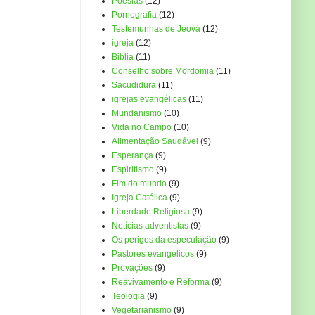
Poesias
(12)
Pornografia
(12)
Testemunhas de Jeová
(12)
igreja
(12)
Biblia
(11)
Conselho sobre Mordomia
(11)
Sacudidura
(11)
igrejas evangélicas
(11)
Mundanismo
(10)
Vida no Campo
(10)
Alimentação Saudável
(9)
Esperança
(9)
Espiritismo
(9)
Fim do mundo
(9)
Igreja Católica
(9)
Liberdade Religiosa
(9)
Notícias adventistas
(9)
Os perigos da especulação
(9)
Pastores evangélicos
(9)
Provações
(9)
Reavivamento e Reforma
(9)
Teologia
(9)
Vegetarianismo
(9)