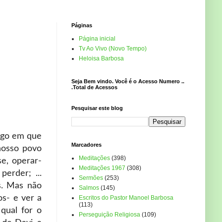
Páginas
Página inicial
Tv Ao Vivo (Novo Tempo)
Heloisa Barbosa
Seja Bem vindo. Você é o Acesso Numero ..
.Total de Acessos
Pesquisar este blog
rigo em que
Marcadores
nosso povo
Meditações
(398)
e, operar-
Meditações 1967
(308)
erder; ...
Sermões
(253)
s. Mas não
Salmos
(145)
os- e ver a
Escritos do Pastor Manoel Barbosa
(113)
qual for o
Perseguição Religiosa
(109)