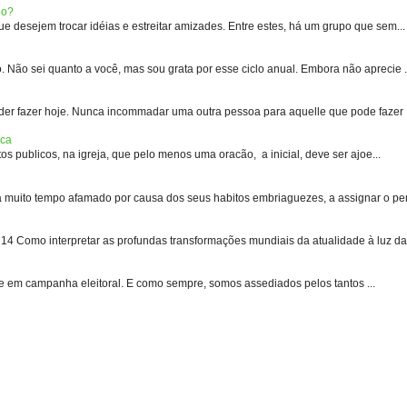
eo?
 desejem trocar idéias e estreitar amizades. Entre estes, há um grupo que sem...
 sei quanto a você, mas sou grata por esse ciclo anual. Embora não aprecie .
er fazer hoje. Nunca incommadar uma outra pessoa para aquelle que pode fazer .
ica
s publicos, na igreja, que pelo menos uma oracão, a inicial, deve ser ajoe...
uito tempo afamado por causa dos seus habitos embriaguezes, a assignar o pen
 Como interpretar as profundas transformações mundiais da atualidade à luz das
e em campanha eleitoral. E como sempre, somos assediados pelos tantos ...