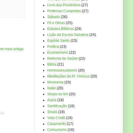
Livro dos Provérbios
(27)
Profecias Cumpridas
(27)
Sábado
(26)
Fé e Obras
(25)
Estudos Bíblicos
(24)
Lição da Escola Sabatina
(24)
Espírito Santo
(23)
Política
(23)
em mais antiga
Ecumenismo
(22)
Reforma de Saúde
(22)
Bíblia
(21)
Homossexualismo
(20)
Meditações do Pr. Vinicius
(20)
Mordomia
(20)
Natal
(20)
Sinais do fim
(20)
Anjos
(18)
Santificação
(18)
Sinais
(18)
...
Vida Cristã
(18)
Casamento
(17)
Comunismo
(16)