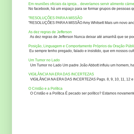
Em reuniões oficiais da igreja... deveríamos servir alimento cárn
No facebook, há um espaço para se formar grupos de pessoas que
"RESOLUÇÕES PARA A MISSÃO
"RESOLUÇÕES PARA A MISSÃO Amy Whitsett Mais um novo ano. Não
As dez regras de Jefferson
As dez regras de Jefferson Nunca deixar até amanhã que se pod
Posição, Linguagem e Comportamento Próprios da Oração Públ
Eu sempre tenho pregado, falado e insistido, que em nossos culto
Um Tumor no Lado
Um Tumor no Lado Um padre João Abbott influiu um homem, ha m
VIGILÂNCIA NA ERA DAS INCERTEZAS
VIGILÂNCIA NA ERA DAS INCERTEZAS Pags. 8, 9, 10, 11, 12 e 14
O Cristão e a Política
O Cristão e a Política É pecado ser político? Estamos novament