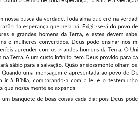
s como o centro de toda esperança, "a Raiz e a Geração
 nossa busca da verdade. Toda alma que crê na verdad
 razão da esperança que nela há. Exigir-se-á do povo d
ladores e grandes homens da Terra, e estes devem sabe
s e mulheres convertidos. Deus pode ensinar-nos 
eríeis aprender com os grandes homens da Terra. O Uni
 na Terra. A um custo infinito, tem Deus provido para
ará sábio para a salvação. Quão ansiosamente olham os
e! Quando uma mensagem é apresentada ao povo de De
 ir à Bíblia, comparando-a com a lei e o testemunho
eja que nossa mente se expanda
 um banquete de boas coisas cada dia; pois Deus pode 
.