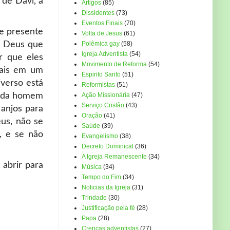
 de Davi, a
Artigos
(85)
Dissidentes
(73)
Eventos Finais
(70)
e presente
Volta de Jesus
(61)
e Deus que
Polêmica gay
(58)
Igreja Adventista
(54)
r que eles
Movimento de Reforma
(54)
mais em um
Espirito Santo
(51)
verso está
Reformistas
(51)
 cada homem
Ação Missionária
(47)
Serviço Cristão
(43)
 anjos para
Oração
(41)
us, não se
Saúde
(39)
, e se não
Evangelismo
(38)
Decreto Dominical
(36)
A Igreja Remanescente
(34)
abrir para
Música
(34)
Tempo do Fim
(34)
Noticias da Igreja
(31)
Trindade
(30)
Justificação pela fé
(28)
Papa
(28)
Crenças adventistas
(27)