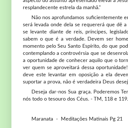
aspecto do assunto apresentado elevai a Jesu
resplandecente estrela da manhã."
Não nos aprofundamos suficientemente em
será levada onde dela se requererá que dê a
se levante diante de reis, príncipes, legis
sabem o que é a verdade. Devem ser homen
momento pelo Seu Santo Espírito, do que pod
contemplando a controvérsia que se desenrola
a oportunidade de conhecer aquilo que o torn
ver quem se aproveitará dessa oportunidad
deve este levantar em oposição a ela devem
suportar a prova, não é verdadeira Deus des
Deseja dar-nos Sua graça. Poderemos Ter
nós todo o tesouro dos Céus. - TM, 118 e 119
Maranata - Meditações Matinais Pg 21