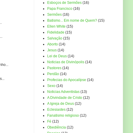
Esboços de Sermões
(16)
Papa Francisco
(16)
Sermôes
(16)
Batismo... Em nome de Quem?
(15)
..
Ellen White
(15)
Fidelidade
(15)
..
Salvação
(15)
Aborto
(14)
Jesus
(14)
Lei de Deus
(14)
Noticias de Divinópolis
(14)
ho...
Pastores
(14)
Perdão
(14)
...
Profecias do Apocalípse
(14)
Sexo
(14)
Noticias Adventistas
(13)
A Divindade de Cristo
(12)
A Igreja de Deus
(12)
Eclesiastes
(12)
Fanatismo religioso
(12)
Fé
(12)
Obediência
(12)