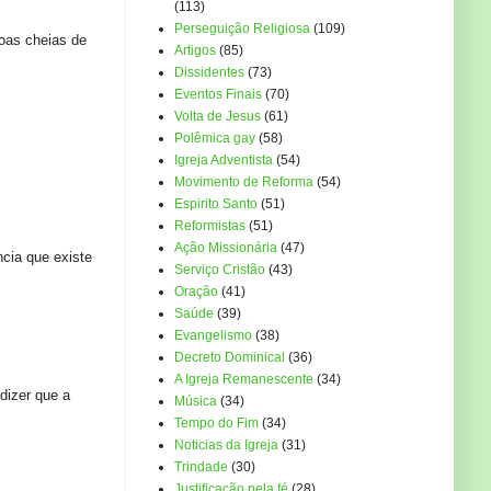
(113)
Perseguição Religiosa
(109)
soas cheias de
Artigos
(85)
Dissidentes
(73)
Eventos Finais
(70)
Volta de Jesus
(61)
Polêmica gay
(58)
Igreja Adventista
(54)
Movimento de Reforma
(54)
Espirito Santo
(51)
Reformistas
(51)
Ação Missionária
(47)
cia que existe
Serviço Cristão
(43)
Oração
(41)
Saúde
(39)
Evangelismo
(38)
Decreto Dominical
(36)
A Igreja Remanescente
(34)
 dizer que a
Música
(34)
Tempo do Fim
(34)
Noticias da Igreja
(31)
s
Trindade
(30)
Justificação pela fé
(28)