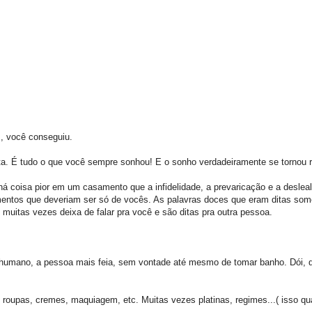
, você conseguiu.
a. É tudo o que você sempre sonhou! E o sonho verdadeiramente se tornou r
há coisa pior em um casamento que a infidelidade, a prevaricação e a deslea
entos que deveriam ser só de vocês. As palavras doces que eram ditas som
 muitas vezes deixa de falar pra você e são ditas pra outra pessoa.
 humano, a pessoa mais feia, sem vontade até mesmo de tomar banho. Dói, d
e roupas, cremes, maquiagem, etc. Muitas vezes platinas, regimes...( isso q