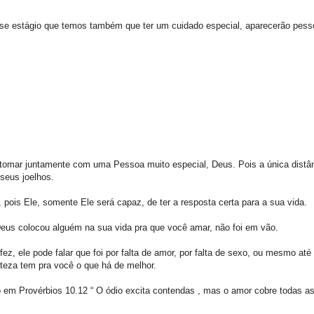
nesse estágio que temos também que ter um cuidado especial, aparecerão pes
omar juntamente com uma Pessoa muito especial, Deus. Pois a única distân
seus joelhos.
pois Ele, somente Ele será capaz, de ter a resposta certa para a sua vida.
eus colocou alguém na sua vida pra que você amar, não foi em vão.
fez, ele pode falar que foi por falta de amor, por falta de sexo, ou mesmo até
rteza tem pra você o que há de melhor.
m Provérbios 10.12 “ O ódio excita contendas , mas o amor cobre todas a