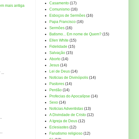
Casamento
(17)
em mais antiga
Comunismo
(16)
Esboços de Sermões
(16)
Papa Francisco
(16)
Sermôes
(16)
Batismo... Em nome de Quem?
(15)
Ellen White
(15)
Fidelidade
(15)
Salvação
(15)
Aborto
(14)
Jesus
(14)
Lei de Deus
(14)
...
Noticias de Divinópolis
(14)
Pastores
(14)
Perdão
(14)
Profecias do Apocalípse
(14)
Sexo
(14)
Noticias Adventistas
(13)
A Divindade de Cristo
(12)
..
A Igreja de Deus
(12)
Eclesiastes
(12)
..
Fanatismo religioso
(12)