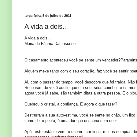
terça-feira, 5 de julho de 2011
A vida a dois...
A vida a dois..
Maria de Fátima Damasceno
O casamento aconteceu você se sente um vencedor?Parabéns
Alguém mexe tanto com o seu coração, faz você se sentir poet
Ai, com o passar do tempo, você descobre que foi traída. Não 
Roubaram de você aquilo que era seu, seus carinhos e os mom
agora você já sabe, são também ditas a outra pessoa. E o pior,
Quebrou o cristal, a confiança. E agora o que fazer?
Destruíram a sua auto-estima, você se sente no chão, um lixo
como diz o poeta, é uma dor que desatina sem doer.
Após este estágio vem, o querer ficar linda, muitas compras d