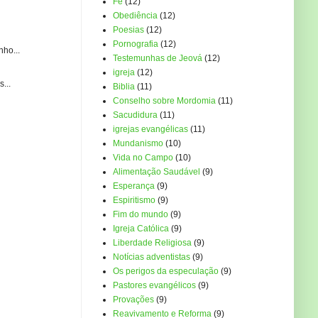
Fé
(12)
Obediência
(12)
Poesias
(12)
Pornografia
(12)
ho...
Testemunhas de Jeová
(12)
igreja
(12)
...
Biblia
(11)
Conselho sobre Mordomia
(11)
Sacudidura
(11)
igrejas evangélicas
(11)
Mundanismo
(10)
Vida no Campo
(10)
Alimentação Saudável
(9)
Esperança
(9)
Espiritismo
(9)
Fim do mundo
(9)
Igreja Católica
(9)
Liberdade Religiosa
(9)
Notícias adventistas
(9)
Os perigos da especulação
(9)
Pastores evangélicos
(9)
Provações
(9)
Reavivamento e Reforma
(9)