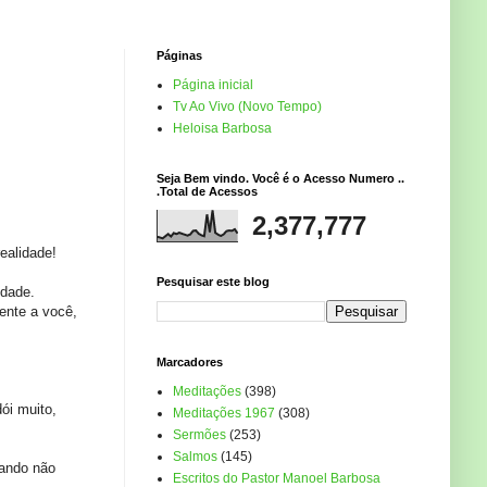
Páginas
Página inicial
Tv Ao Vivo (Novo Tempo)
Heloisa Barbosa
Seja Bem vindo. Você é o Acesso Numero ..
.Total de Acessos
2,377,777
ealidade!
Pesquisar este blog
ldade.
ente a você,
Marcadores
Meditações
(398)
ói muito,
Meditações 1967
(308)
Sermões
(253)
Salmos
(145)
uando não
Escritos do Pastor Manoel Barbosa