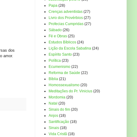
Papa
(28)
Crenças adventistas
(27)
Livro dos Provérbios
(27)
Profecias Cumpridas
(27)
Sábado
(26)
Fé e Obras
(25)
Estudos Bíblicos
(24)
Lição da Escola Sabatina
(24)
ersas dos
Espírito Santo
(23)
do amor.
Política
(23)
Ecumenismo
(22)
Reforma de Saúde
(22)
Bíblia
(21)
Homossexualismo
(20)
Meditações do Pr. Vinicius
(20)
Mordomia
(20)
Natal
(20)
Sinais do fim
(20)
Anjos
(18)
Santificação
(18)
Sinais
(18)
Vida Cristã
(18)