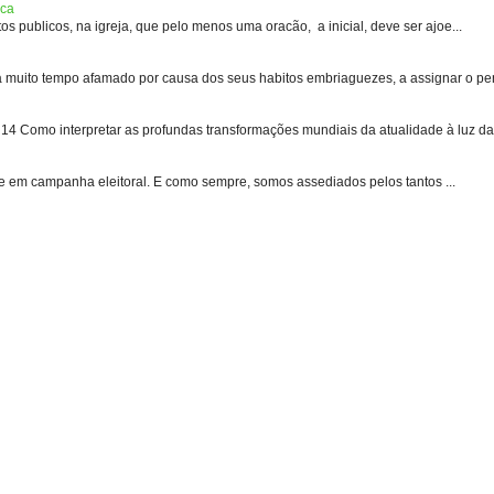
ica
s publicos, na igreja, que pelo menos uma oracão, a inicial, deve ser ajoe...
uito tempo afamado por causa dos seus habitos embriaguezes, a assignar o pen
 Como interpretar as profundas transformações mundiais da atualidade à luz das
e em campanha eleitoral. E como sempre, somos assediados pelos tantos ...