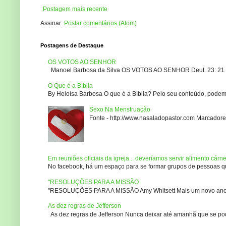
Postagem mais recente
Assinar:
Postar comentários (Atom)
Postagens de Destaque
OS VOTOS AO SENHOR
Manoel Barbosa da Silva OS VOTOS AO SENHOR Deut. 23: 21 – 2
O Que é a Bíblia
By Heloísa Barbosa O que é a Bíblia? Pelo seu conteúdo, podemo
Sexo Na Menstruação
Fonte - http://www.nasaladopastor.com Marcadores
Em reuniões oficiais da igreja... deveríamos servir alimento cárn
No facebook, há um espaço para se formar grupos de pessoas que
"RESOLUÇÕES PARA A MISSÃO
"RESOLUÇÕES PARA A MISSÃO Amy Whitsett Mais um novo ano. Não
As dez regras de Jefferson
As dez regras de Jefferson Nunca deixar até amanhã que se pod