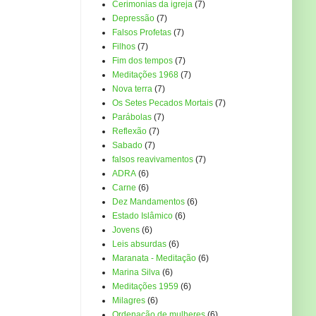
Cerimonias da igreja
(7)
Depressão
(7)
Falsos Profetas
(7)
Filhos
(7)
Fim dos tempos
(7)
Meditações 1968
(7)
Nova terra
(7)
Os Setes Pecados Mortais
(7)
Parábolas
(7)
Reflexão
(7)
Sabado
(7)
falsos reavivamentos
(7)
ADRA
(6)
Carne
(6)
Dez Mandamentos
(6)
Estado Islâmico
(6)
Jovens
(6)
Leis absurdas
(6)
Maranata - Meditação
(6)
Marina Silva
(6)
Meditações 1959
(6)
Milagres
(6)
Ordenação de mulheres
(6)