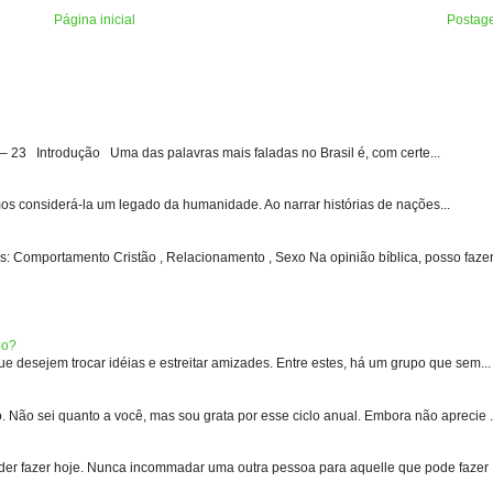
Página inicial
Postag
3 Introdução Uma das palavras mais faladas no Brasil é, com certe...
s considerá-la um legado da humanidade. Ao narrar histórias de nações...
: Comportamento Cristão , Relacionamento , Sexo Na opinião bíblica, posso fazer 
eo?
 desejem trocar idéias e estreitar amizades. Entre estes, há um grupo que sem...
 sei quanto a você, mas sou grata por esse ciclo anual. Embora não aprecie .
er fazer hoje. Nunca incommadar uma outra pessoa para aquelle que pode fazer .