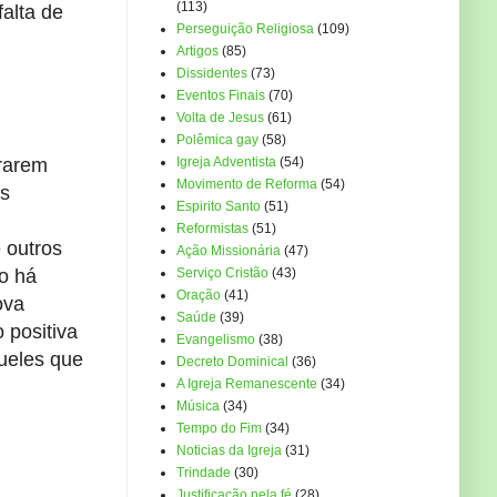
(113)
falta de
Perseguição Religiosa
(109)
Artigos
(85)
Dissidentes
(73)
Eventos Finais
(70)
Volta de Jesus
(61)
Polêmica gay
(58)
orarem
Igreja Adventista
(54)
Movimento de Reforma
(54)
as
Espirito Santo
(51)
Reformistas
(51)
 outros
Ação Missionária
(47)
o há
Serviço Cristão
(43)
Oração
(41)
ova
Saúde
(39)
 positiva
Evangelismo
(38)
queles que
Decreto Dominical
(36)
A Igreja Remanescente
(34)
Música
(34)
Tempo do Fim
(34)
Noticias da Igreja
(31)
Trindade
(30)
Justificação pela fé
(28)