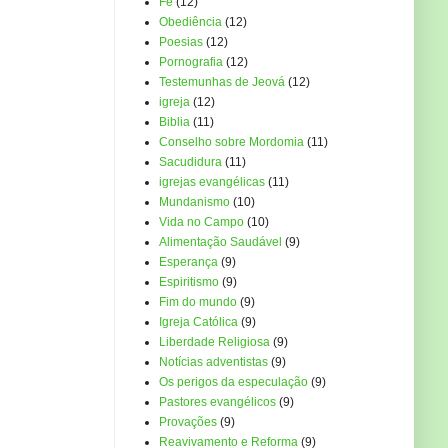
Fé
(12)
Obediência
(12)
Poesias
(12)
Pornografia
(12)
Testemunhas de Jeová
(12)
igreja
(12)
Biblia
(11)
Conselho sobre Mordomia
(11)
Sacudidura
(11)
igrejas evangélicas
(11)
Mundanismo
(10)
Vida no Campo
(10)
Alimentação Saudável
(9)
Esperança
(9)
Espiritismo
(9)
Fim do mundo
(9)
Igreja Católica
(9)
Liberdade Religiosa
(9)
Notícias adventistas
(9)
Os perigos da especulação
(9)
Pastores evangélicos
(9)
Provações
(9)
Reavivamento e Reforma
(9)