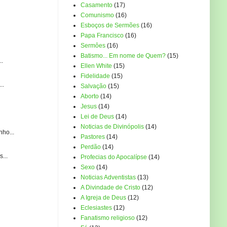
Casamento
(17)
Comunismo
(16)
Esboços de Sermões
(16)
Papa Francisco
(16)
Sermôes
(16)
Batismo... Em nome de Quem?
(15)
..
Ellen White
(15)
Fidelidade
(15)
..
Salvação
(15)
Aborto
(14)
Jesus
(14)
Lei de Deus
(14)
Noticias de Divinópolis
(14)
ho...
Pastores
(14)
Perdão
(14)
...
Profecias do Apocalípse
(14)
Sexo
(14)
Noticias Adventistas
(13)
A Divindade de Cristo
(12)
A Igreja de Deus
(12)
Eclesiastes
(12)
Fanatismo religioso
(12)