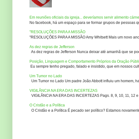
Em reuniões oficiais da igreja... deveríamos servir alimento cárn
No facebook, há um espaço para se formar grupos de pessoas que
"RESOLUÇÕES PARA A MISSÃO
"RESOLUÇÕES PARA A MISSÃO Amy Whitsett Mais um novo ano. Não
As dez regras de Jefferson
As dez regras de Jefferson Nunca deixar até amanhã que se pod
Posição, Linguagem e Comportamento Próprios da Oração Públ
Eu sempre tenho pregado, falado e insistido, que em nossos culto
Um Tumor no Lado
Um Tumor no Lado Um padre João Abbott influiu um homem, ha m
VIGILÂNCIA NA ERA DAS INCERTEZAS
VIGILÂNCIA NA ERA DAS INCERTEZAS Pags. 8, 9, 10, 11, 12 e 14
O Cristão e a Política
O Cristão e a Política É pecado ser político? Estamos novament