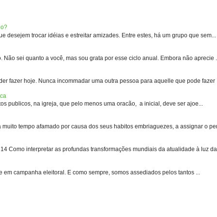
eo?
 desejem trocar idéias e estreitar amizades. Entre estes, há um grupo que sem...
 sei quanto a você, mas sou grata por esse ciclo anual. Embora não aprecie .
er fazer hoje. Nunca incommadar uma outra pessoa para aquelle que pode fazer .
ica
s publicos, na igreja, que pelo menos uma oracão, a inicial, deve ser ajoe...
uito tempo afamado por causa dos seus habitos embriaguezes, a assignar o pen
 Como interpretar as profundas transformações mundiais da atualidade à luz das
e em campanha eleitoral. E como sempre, somos assediados pelos tantos ...