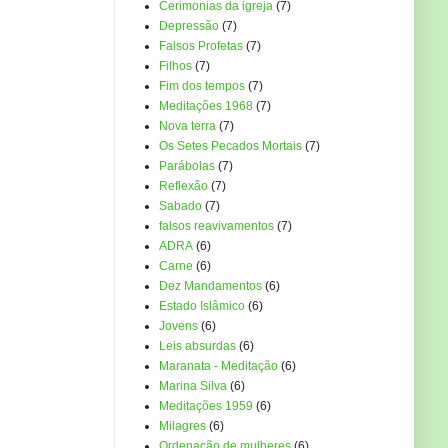
Cerimonias da igreja
(7)
Depressão
(7)
Falsos Profetas
(7)
Filhos
(7)
Fim dos tempos
(7)
Meditações 1968
(7)
Nova terra
(7)
Os Setes Pecados Mortais
(7)
Parábolas
(7)
Reflexão
(7)
Sabado
(7)
falsos reavivamentos
(7)
ADRA
(6)
Carne
(6)
Dez Mandamentos
(6)
Estado Islâmico
(6)
Jovens
(6)
Leis absurdas
(6)
Maranata - Meditação
(6)
Marina Silva
(6)
Meditações 1959
(6)
Milagres
(6)
Ordenação de mulheres
(6)