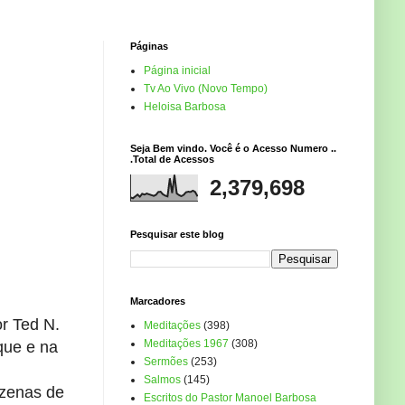
Páginas
Página inicial
Tv Ao Vivo (Novo Tempo)
Heloisa Barbosa
Seja Bem vindo. Você é o Acesso Numero ..
.Total de Acessos
2,379,698
Pesquisar este blog
Marcadores
or Ted N.
Meditações
(398)
Meditações 1967
(308)
que e na
Sermões
(253)
Salmos
(145)
ezenas de
Escritos do Pastor Manoel Barbosa