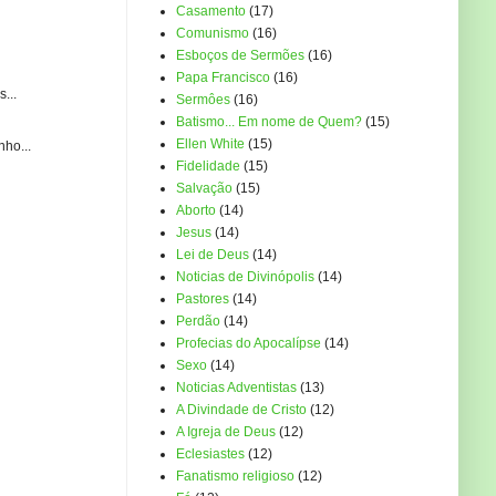
Casamento
(17)
Comunismo
(16)
Esboços de Sermões
(16)
Papa Francisco
(16)
...
Sermôes
(16)
Batismo... Em nome de Quem?
(15)
Ellen White
(15)
ho...
Fidelidade
(15)
Salvação
(15)
Aborto
(14)
Jesus
(14)
Lei de Deus
(14)
Noticias de Divinópolis
(14)
Pastores
(14)
Perdão
(14)
Profecias do Apocalípse
(14)
Sexo
(14)
Noticias Adventistas
(13)
A Divindade de Cristo
(12)
A Igreja de Deus
(12)
Eclesiastes
(12)
Fanatismo religioso
(12)