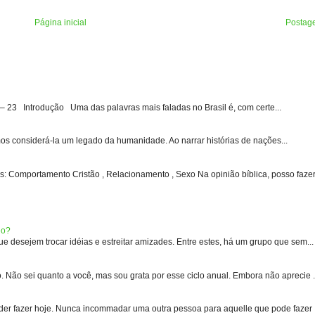
Página inicial
Postag
3 Introdução Uma das palavras mais faladas no Brasil é, com certe...
s considerá-la um legado da humanidade. Ao narrar histórias de nações...
: Comportamento Cristão , Relacionamento , Sexo Na opinião bíblica, posso fazer 
eo?
 desejem trocar idéias e estreitar amizades. Entre estes, há um grupo que sem...
 sei quanto a você, mas sou grata por esse ciclo anual. Embora não aprecie .
er fazer hoje. Nunca incommadar uma outra pessoa para aquelle que pode fazer .