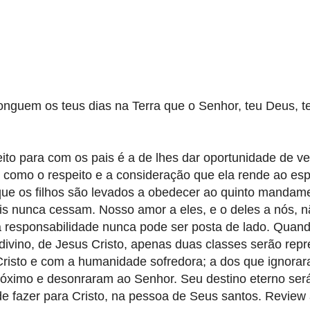
onguem os teus dias na Terra que o Senhor, teu Deus, t
eito para com os pais é a de lhes dar oportunidade de v
 como o respeito e a consideração que ela rende ao es
que os filhos são levados a obedecer ao quinto mandamen
s nunca cessam. Nosso amor a eles, e o deles a nós, n
a responsabilidade nunca pode ser posta de lado. Quan
divino, de Jesus Cristo, apenas duas classes serão rep
Cristo e com a humanidade sofredora; a dos que ignora
róximo e desonraram ao Senhor. Seu destino eterno ser
e fazer para Cristo, na pessoa de Seus santos. Review