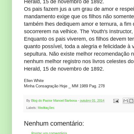
Herald, 15 de novembro de 1892.
Os pais fazem jus a um grau de amor e respe
mandamento exige que os filhos não soment
também lhes dediquem amor e ternura, a fim 
socorrerem na velhice. The Youth's Instructor,
Enquanto os pais viverem, os filhos devem ter
quanto possível, toda a alegria e felicidade 
sepultura. Não existe melhor recomendação n
nenhum melhor registro nos livros celestes d
Herald, 15 de novembro de 1892.
Ellen White
Minha Consagração Hoje _ MM 1989 Pag. 278
By
Blog do Pastor Manoel Barbosa
-
outubro 01, 2014
Labels:
Meditações
Nenhum comentário:
Postar um comentário