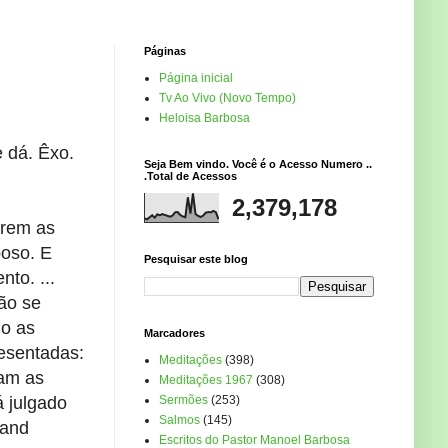
Páginas
Página inicial
Tv Ao Vivo (Novo Tempo)
Heloisa Barbosa
e dá. Êxo.
Seja Bem vindo. Você é o Acesso Numero ..
.Total de Acessos
2,379,178
erem as
poso. E
Pesquisar este blog
to. ...
ão se
do as
Marcadores
resentadas:
Meditações
(398)
ram as
Meditações 1967
(308)
á julgado
Sermões
(253)
Salmos
(145)
 and
Escritos do Pastor Manoel Barbosa