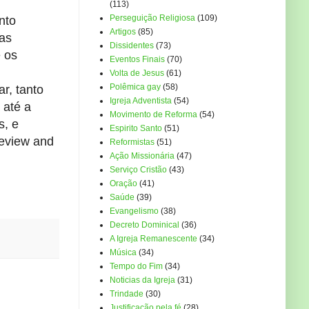
(113)
Perseguição Religiosa
(109)
nto
Artigos
(85)
as
Dissidentes
(73)
 os
Eventos Finais
(70)
Volta de Jesus
(61)
Polêmica gay
(58)
r, tanto
Igreja Adventista
(54)
 até a
Movimento de Reforma
(54)
s, e
Espirito Santo
(51)
Review and
Reformistas
(51)
Ação Missionária
(47)
Serviço Cristão
(43)
Oração
(41)
Saúde
(39)
Evangelismo
(38)
Decreto Dominical
(36)
A Igreja Remanescente
(34)
Música
(34)
Tempo do Fim
(34)
Noticias da Igreja
(31)
Trindade
(30)
Justificação pela fé
(28)