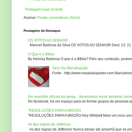
Postagem mais recente
Assinar:
Postar comentários (Atom)
Postagens de Destaque
OS VOTOS AO SENHOR
Manoel Barbosa da Silva OS VOTOS AO SENHOR Deut. 23: 21 – 2
O Que é a Bíblia
By Heloísa Barbosa O que é a Bíblia? Pelo seu conteúdo, podemo
Sexo Na Menstruação
Fonte - http://www.nasaladopastor.com Marcadores
Em reuniões oficiais da igreja... deveríamos servir alimento cárn
No facebook, há um espaço para se formar grupos de pessoas que
"RESOLUÇÕES PARA A MISSÃO
"RESOLUÇÕES PARA A MISSÃO Amy Whitsett Mais um novo ano. Não
As dez regras de Jefferson
As dez regras de Jefferson Nunca deixar até amanhã que se pod