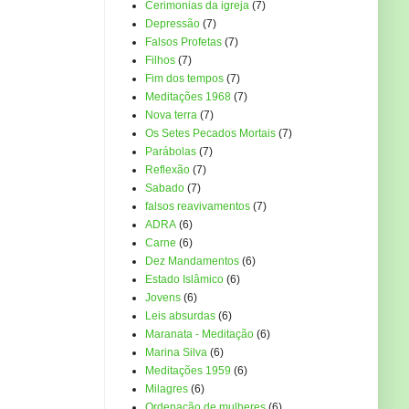
Cerimonias da igreja
(7)
Depressão
(7)
Falsos Profetas
(7)
Filhos
(7)
Fim dos tempos
(7)
Meditações 1968
(7)
Nova terra
(7)
Os Setes Pecados Mortais
(7)
Parábolas
(7)
Reflexão
(7)
Sabado
(7)
falsos reavivamentos
(7)
ADRA
(6)
Carne
(6)
Dez Mandamentos
(6)
Estado Islâmico
(6)
Jovens
(6)
Leis absurdas
(6)
Maranata - Meditação
(6)
Marina Silva
(6)
Meditações 1959
(6)
Milagres
(6)
Ordenação de mulheres
(6)