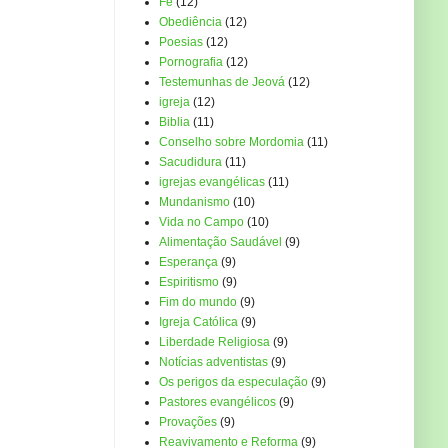
Fé
(12)
Obediência
(12)
Poesias
(12)
Pornografia
(12)
Testemunhas de Jeová
(12)
igreja
(12)
Biblia
(11)
Conselho sobre Mordomia
(11)
Sacudidura
(11)
igrejas evangélicas
(11)
Mundanismo
(10)
Vida no Campo
(10)
Alimentação Saudável
(9)
Esperança
(9)
Espiritismo
(9)
Fim do mundo
(9)
Igreja Católica
(9)
Liberdade Religiosa
(9)
Notícias adventistas
(9)
Os perigos da especulação
(9)
Pastores evangélicos
(9)
Provações
(9)
Reavivamento e Reforma
(9)