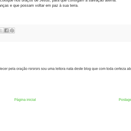
coloque nos braços de Jesus, para que consigam a salvação aterna.
nças e que possam voltar em paz à sua terra.
er pela oração rsrsrsrs sou uma leitora nata deste blog que com toda certeza a
Página inicial
Postag