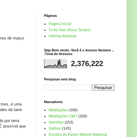
Páginas
Página inicial
Tv Ao Vivo (Novo Tempo)
Heloisa Barbosa
e mes de março.
Seja Bem vindo. Você é o Acesso Numero ..
.Total de Acessos
2,376,222
Pesquisar este blog
Marcadores
m mes, é uma
des da tarra
Meditações
(398)
Meditações 1967
(308)
o por terra
Sermões
(253)
 É possível que
Salmos
(145)
Escritos do Pastor Manoel Barbosa