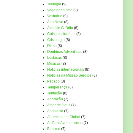
Teologia
(9)
Vegetarianismo
(9)
Vestuário
(9)
Ano Novo
(8)
Azenilto G. Brito
(8)
Coisas estranhas
(8)
Cristologia
(8)
Dilma
(8)
Doutrinas Adventistas
(8)
Lésbicas
(8)
Musicas
(8)
Noticias internacionais
(8)
Notícias da Missão Sergipe
(8)
Pecado
(8)
Temperança
(8)
Tentação
(8)
Adoração
(7)
Amor de Deus
(7)
Apostasia
(7)
Aquecimento Global
(7)
As Bem Aventuranças
(7)
Batismo
(7)