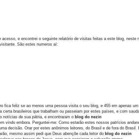
 acesso, e encontrei o seguinte relatório de visitas feitas a este blog, nest
 visitante. São estes numeros aí:
iro fica feliz se ao menos uma pessoa visita o seu blog, e 455 em apenas u
Na certa brasileiros que trabalham ou passeiam por estes países, e com sauda
o notícias de sua pátria, e encontraram o
blog do nezin
em vindo embora. Perguntei-me: Como estarão estes nossos patrícios andand
a decisão. Orar por estes anônimos leitores, do Brasil e de fora do Brasil.
itarão, mesmo assim pedi que Deus abençõe cada leitor do
blog do nezin