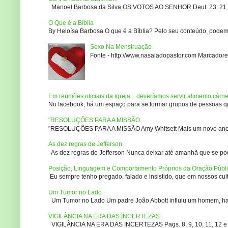
Manoel Barbosa da Silva OS VOTOS AO SENHOR Deut. 23: 21 – 2
O Que é a Bíblia
By Heloísa Barbosa O que é a Bíblia? Pelo seu conteúdo, podemo
Sexo Na Menstruação
Fonte - http://www.nasaladopastor.com Marcadores
Em reuniões oficiais da igreja... deveríamos servir alimento cárn
No facebook, há um espaço para se formar grupos de pessoas que
"RESOLUÇÕES PARA A MISSÃO
"RESOLUÇÕES PARA A MISSÃO Amy Whitsett Mais um novo ano. Não
As dez regras de Jefferson
As dez regras de Jefferson Nunca deixar até amanhã que se pod
Posição, Linguagem e Comportamento Próprios da Oração Públ
Eu sempre tenho pregado, falado e insistido, que em nossos culto
Um Tumor no Lado
Um Tumor no Lado Um padre João Abbott influiu um homem, ha m
VIGILÂNCIA NA ERA DAS INCERTEZAS
VIGILÂNCIA NA ERA DAS INCERTEZAS Pags. 8, 9, 10, 11, 12 e 14