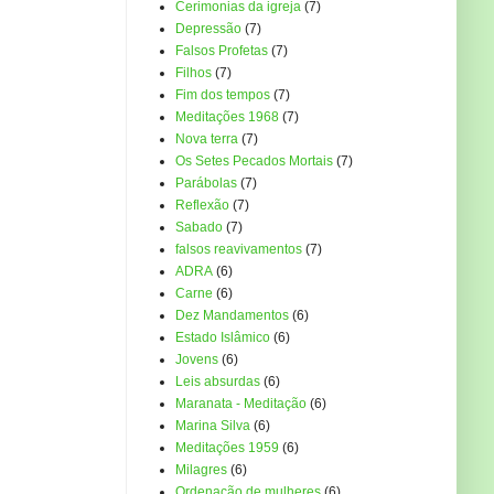
Cerimonias da igreja
(7)
Depressão
(7)
Falsos Profetas
(7)
Filhos
(7)
Fim dos tempos
(7)
Meditações 1968
(7)
Nova terra
(7)
Os Setes Pecados Mortais
(7)
Parábolas
(7)
Reflexão
(7)
Sabado
(7)
falsos reavivamentos
(7)
ADRA
(6)
Carne
(6)
Dez Mandamentos
(6)
Estado Islâmico
(6)
Jovens
(6)
Leis absurdas
(6)
Maranata - Meditação
(6)
Marina Silva
(6)
Meditações 1959
(6)
Milagres
(6)
Ordenação de mulheres
(6)