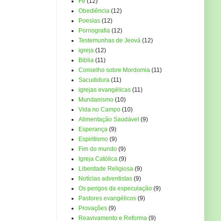
Fé
(12)
Obediência
(12)
Poesias
(12)
Pornografia
(12)
Testemunhas de Jeová
(12)
igreja
(12)
Biblia
(11)
Conselho sobre Mordomia
(11)
Sacudidura
(11)
igrejas evangélicas
(11)
Mundanismo
(10)
Vida no Campo
(10)
Alimentação Saudável
(9)
Esperança
(9)
Espiritismo
(9)
Fim do mundo
(9)
Igreja Católica
(9)
Liberdade Religiosa
(9)
Notícias adventistas
(9)
Os perigos da especulação
(9)
Pastores evangélicos
(9)
Provações
(9)
Reavivamento e Reforma
(9)