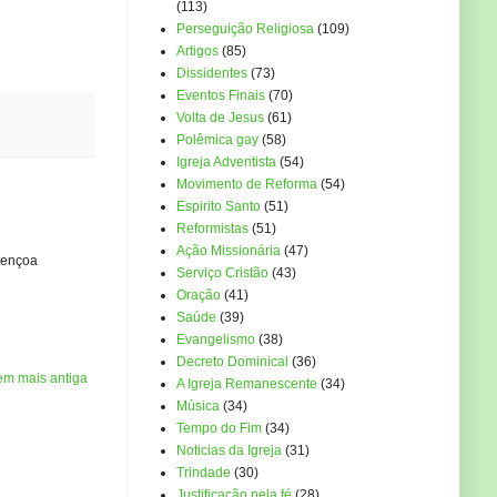
(113)
Perseguição Religiosa
(109)
Artigos
(85)
Dissidentes
(73)
Eventos Finais
(70)
Volta de Jesus
(61)
Polêmica gay
(58)
Igreja Adventista
(54)
Movimento de Reforma
(54)
Espirito Santo
(51)
Reformistas
(51)
Ação Missionária
(47)
bençoa
Serviço Cristão
(43)
Oração
(41)
Saúde
(39)
Evangelismo
(38)
Decreto Dominical
(36)
em mais antiga
A Igreja Remanescente
(34)
Música
(34)
Tempo do Fim
(34)
Noticias da Igreja
(31)
Trindade
(30)
Justificação pela fé
(28)