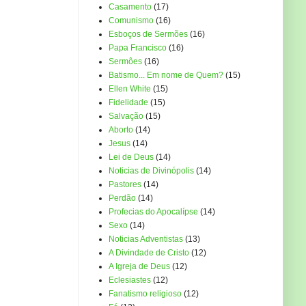
Casamento
(17)
Comunismo
(16)
Esboços de Sermões
(16)
Papa Francisco
(16)
Sermôes
(16)
Batismo... Em nome de Quem?
(15)
Ellen White
(15)
Fidelidade
(15)
Salvação
(15)
Aborto
(14)
Jesus
(14)
Lei de Deus
(14)
Noticias de Divinópolis
(14)
Pastores
(14)
Perdão
(14)
Profecias do Apocalípse
(14)
Sexo
(14)
Noticias Adventistas
(13)
A Divindade de Cristo
(12)
A Igreja de Deus
(12)
Eclesiastes
(12)
Fanatismo religioso
(12)