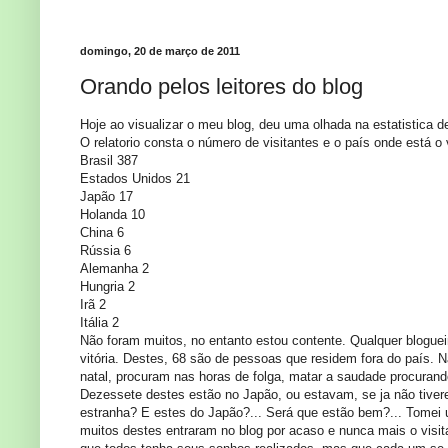
domingo, 20 de março de 2011
Orando pelos leitores do blog
Hoje ao visualizar o meu blog, deu uma olhada na estatistica de
O relatorio consta o número de visitantes e o país onde está o
Brasil 387
Estados Unidos 21
Japão 17
Holanda 10
China 6
Rússia 6
Alemanha 2
Hungria 2
Irã 2
Itália 2
Não foram muitos, no entanto estou contente. Qualquer blogue
vitória. Destes, 68 são de pessoas que residem fora do país. 
natal, procuram nas horas de folga, matar a saudade procurand
Dezessete destes estão no Japão, ou estavam, se ja não tiver
estranha? E estes do Japão?... Será que estão bem?... Tomei um
muitos destes entraram no blog por acaso e nunca mais o vis