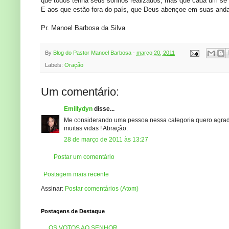
que todos tenha seus sonhos realizados, mas que cada um se 
E aos que estão fora do país, que Deus abençoe em suas anda
Pr. Manoel Barbosa da Silva
By
Blog do Pastor Manoel Barbosa
-
março 20, 2011
Labels:
Oração
Um comentário:
Emillydyn
disse...
Me considerando uma pessoa nessa categoria quero agradec
muitas vidas ! Abração.
28 de março de 2011 às 13:27
Postar um comentário
Postagem mais recente
Assinar:
Postar comentários (Atom)
Postagens de Destaque
OS VOTOS AO SENHOR