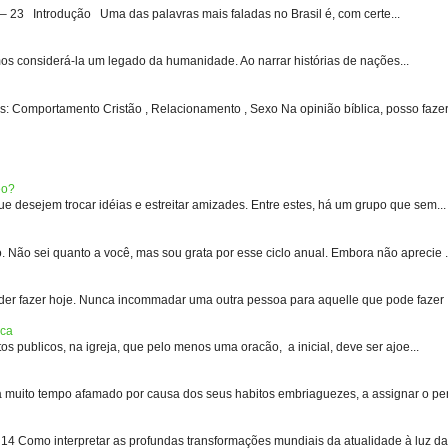
3 Introdução Uma das palavras mais faladas no Brasil é, com certe...
s considerá-la um legado da humanidade. Ao narrar histórias de nações...
: Comportamento Cristão , Relacionamento , Sexo Na opinião bíblica, posso fazer 
eo?
 desejem trocar idéias e estreitar amizades. Entre estes, há um grupo que sem...
 sei quanto a você, mas sou grata por esse ciclo anual. Embora não aprecie .
er fazer hoje. Nunca incommadar uma outra pessoa para aquelle que pode fazer .
ica
s publicos, na igreja, que pelo menos uma oracão, a inicial, deve ser ajoe...
uito tempo afamado por causa dos seus habitos embriaguezes, a assignar o pen
 Como interpretar as profundas transformações mundiais da atualidade à luz das