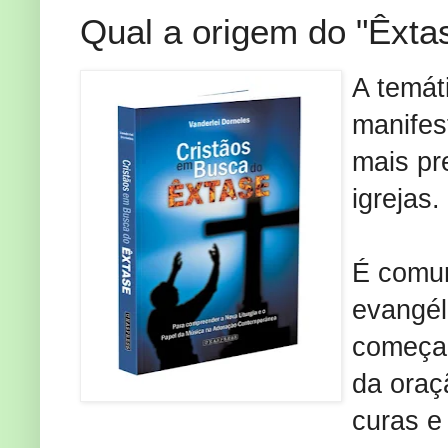
Qual a origem do "Êxta
A temát
manife
mais pr
igrejas.
É comu
evangél
começam
da oraç
curas e 