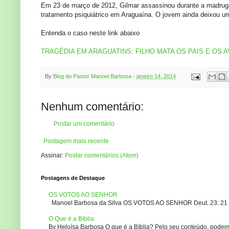
Em 23 de março de 2012, Gilmar assassinou durante a madruga
tratamento psiquiátrico em Araguaína. O jovem ainda deixou uma
Entenda o caso neste link abaixo
TRAGÉDIA EM ARAGUATINS: FILHO MATA OS PAIS E OS 
By
Blog do Pastor Manoel Barbosa
-
janeiro 14, 2014
Nenhum comentário:
Postar um comentário
Postagem mais recente
Assinar:
Postar comentários (Atom)
Postagens de Destaque
OS VOTOS AO SENHOR
Manoel Barbosa da Silva OS VOTOS AO SENHOR Deut. 23: 21 – 2
O Que é a Bíblia
By Heloísa Barbosa O que é a Bíblia? Pelo seu conteúdo, podemo