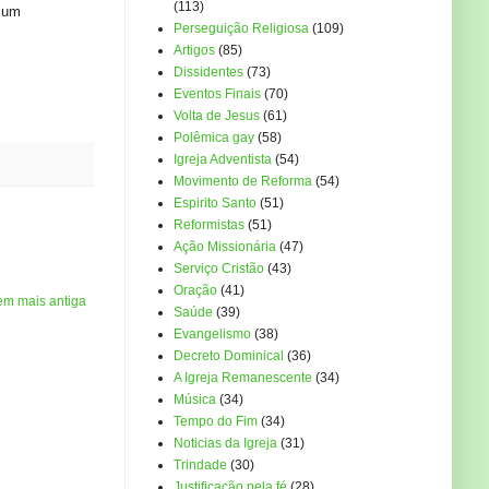
(113)
a um
Perseguição Religiosa
(109)
Artigos
(85)
Dissidentes
(73)
Eventos Finais
(70)
Volta de Jesus
(61)
Polêmica gay
(58)
Igreja Adventista
(54)
Movimento de Reforma
(54)
Espirito Santo
(51)
Reformistas
(51)
Ação Missionária
(47)
Serviço Cristão
(43)
Oração
(41)
em mais antiga
Saúde
(39)
Evangelismo
(38)
Decreto Dominical
(36)
A Igreja Remanescente
(34)
Música
(34)
Tempo do Fim
(34)
Noticias da Igreja
(31)
Trindade
(30)
Justificação pela fé
(28)