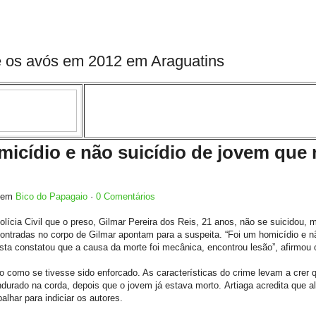
e os avós em 2012 em Araguatins
cídio e não suicídio de jovem que
4 em
Bico do Papagaio
·
0 Comentários
olícia Civil que o preso, Gilmar Pereira dos Reis, 21 anos, não se suicidou, m
ntradas no corpo de Gilmar apontam para a suspeita. “Foi um homicídio e nã
sta constatou que a causa da morte foi mecânica, encontrou lesão”, afirmou 
do como se tivesse sido enforcado. As características do crime levam a crer 
ndurado na corda, depois que o jovem já estava morto. Artiaga acredita que 
alhar para indiciar os autores.