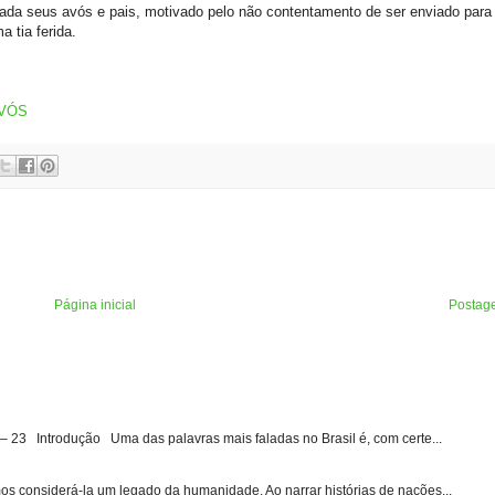
da seus avós e pais, motivado pelo não contentamento de ser enviado par
 tia ferida.
AVÓS
Página inicial
Postag
3 Introdução Uma das palavras mais faladas no Brasil é, com certe...
s considerá-la um legado da humanidade. Ao narrar histórias de nações...