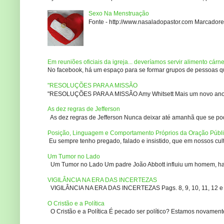
Sexo Na Menstruação
Fonte - http://www.nasaladopastor.com Marcadores
Em reuniões oficiais da igreja... deveríamos servir alimento cárn
No facebook, há um espaço para se formar grupos de pessoas que
"RESOLUÇÕES PARA A MISSÃO
"RESOLUÇÕES PARA A MISSÃO Amy Whitsett Mais um novo ano. Não
As dez regras de Jefferson
As dez regras de Jefferson Nunca deixar até amanhã que se pod
Posição, Linguagem e Comportamento Próprios da Oração Públ
Eu sempre tenho pregado, falado e insistido, que em nossos culto
Um Tumor no Lado
Um Tumor no Lado Um padre João Abbott influiu um homem, ha m
VIGILÂNCIA NA ERA DAS INCERTEZAS
VIGILÂNCIA NA ERA DAS INCERTEZAS Pags. 8, 9, 10, 11, 12 e 14
O Cristão e a Política
O Cristão e a Política É pecado ser político? Estamos novament