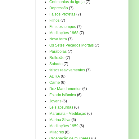
Cerimonias da igreja
(7)
Depressão
(7)
Falsos Profetas
(7)
Filhos
(7)
Fim dos tempos
(7)
Meditações 1968
(7)
Nova terra
(7)
Os Setes Pecados Mortais
(7)
Parábolas
(7)
Reflexão
(7)
Sabado
(7)
falsos reavivamentos
(7)
ADRA
(6)
Carne
(6)
Dez Mandamentos
(6)
Estado Islâmico
(6)
Jovens
(6)
Leis absurdas
(6)
Maranata - Meditação
(6)
Marina Silva
(6)
Meditações 1959
(6)
Milagres
(6)
Ordenação de mulheres
(6)