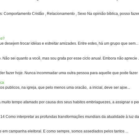
: Comportamento Cristão , Relacionamento , Sexo Na opinião bíblica, posso fazer 
eo?
 desejem trocar idéias e estreitar amizades. Entre estes, há um grupo que sem...
 sei quanto a você, mas sou grata por esse ciclo anual. Embora não aprecie .
er fazer hoje. Nunca incommadar uma outra pessoa para aquelle que pode fazer .
ica
s publicos, na igreja, que pelo menos uma oracão, a inicial, deve ser ajoe...
uito tempo afamado por causa dos seus habitos embriaguezes, a assignar o pen
 Como interpretar as profundas transformações mundiais da atualidade à luz das
e em campanha eleitoral. E como sempre, somos assediados pelos tantos ...