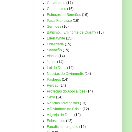
Casamento
(17)
Comunismo
(16)
Esboços de Sermões
(16)
Papa Francisco
(16)
Sermôes
(16)
Batismo... Em nome de Quem?
(15)
Ellen White
(15)
Fidelidade
(15)
Salvação
(15)
Aborto
(14)
Jesus
(14)
Lei de Deus
(14)
Noticias de Divinópolis
(14)
Pastores
(14)
Perdão
(14)
Profecias do Apocalípse
(14)
Sexo
(14)
Noticias Adventistas
(13)
A Divindade de Cristo
(12)
A Igreja de Deus
(12)
Eclesiastes
(12)
Fanatismo religioso
(12)