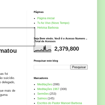
Páginas
Página inicial
Tv Ao Vivo (Novo Tempo)
Heloisa Barbosa
Seja Bem vindo. Você é o Acesso Numero ..
.Total de Acessos
2,379,800
 matou
Pesquisar este blog
as foi
o suicídio.
Marcadores
o delegado,
Meditações
(398)
Meditações 1967
(308)
que mais de
Sermões
(253)
alguma
Salmos
(145)
Escritos do Pastor Manoel Barbosa