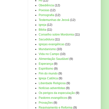
Fé
(12)
Obediência
(12)
Poesias
(12)
Pornografia
(12)
Testemunhas de Jeová
(12)
igreja
(12)
Biblia
(11)
Conselho sobre Mordomia
(11)
Sacudidura
(11)
igrejas evangélicas
(11)
Mundanismo
(10)
Vida no Campo
(10)
Alimentação Saudável
(9)
Esperança
(9)
Espiritismo
(9)
Fim do mundo
(9)
Igreja Católica
(9)
Liberdade Religiosa
(9)
Notícias adventistas
(9)
Os perigos da especulação
(9)
Pastores evangélicos
(9)
Provações
(9)
Reavivamento e Reforma
(9)