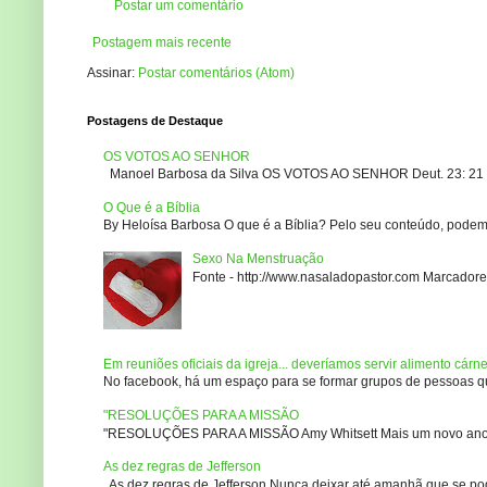
Postar um comentário
Postagem mais recente
Assinar:
Postar comentários (Atom)
Postagens de Destaque
OS VOTOS AO SENHOR
Manoel Barbosa da Silva OS VOTOS AO SENHOR Deut. 23: 21 – 2
O Que é a Bíblia
By Heloísa Barbosa O que é a Bíblia? Pelo seu conteúdo, podemo
Sexo Na Menstruação
Fonte - http://www.nasaladopastor.com Marcadores
Em reuniões oficiais da igreja... deveríamos servir alimento cárn
No facebook, há um espaço para se formar grupos de pessoas que
"RESOLUÇÕES PARA A MISSÃO
"RESOLUÇÕES PARA A MISSÃO Amy Whitsett Mais um novo ano. Não
As dez regras de Jefferson
As dez regras de Jefferson Nunca deixar até amanhã que se pod