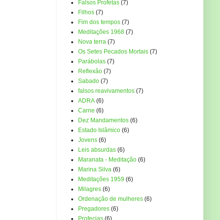
Falsos Profetas
(7)
Filhos
(7)
Fim dos tempos
(7)
Meditações 1968
(7)
Nova terra
(7)
Os Setes Pecados Mortais
(7)
Parábolas
(7)
Reflexão
(7)
Sabado
(7)
falsos reavivamentos
(7)
ADRA
(6)
Carne
(6)
Dez Mandamentos
(6)
Estado Islâmico
(6)
Jovens
(6)
Leis absurdas
(6)
Maranata - Meditação
(6)
Marina Silva
(6)
Meditações 1959
(6)
Milagres
(6)
Ordenação de mulheres
(6)
Pregadores
(6)
Profecias
(6)