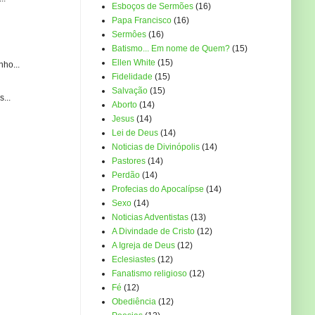
Esboços de Sermões
(16)
Papa Francisco
(16)
Sermôes
(16)
Batismo... Em nome de Quem?
(15)
Ellen White
(15)
ho...
Fidelidade
(15)
Salvação
(15)
...
Aborto
(14)
Jesus
(14)
Lei de Deus
(14)
Noticias de Divinópolis
(14)
Pastores
(14)
Perdão
(14)
Profecias do Apocalípse
(14)
Sexo
(14)
Noticias Adventistas
(13)
A Divindade de Cristo
(12)
A Igreja de Deus
(12)
Eclesiastes
(12)
Fanatismo religioso
(12)
Fé
(12)
Obediência
(12)