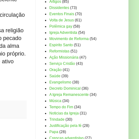
Artigos
(85)
Dissidentes
(73)
circulação
Eventos Finais
(70)
Volta de Jesus
(61)
Polêmica gay
(58)
a religião
Igreja Adventista
(54)
 o pecado
Movimento de Reforma
(54)
 da alma
Espirito Santo
(51)
Reformistas
(51)
o próprio.
Ação Missionária
(47)
 ativo
Serviço Cristão
(43)
Oração
(41)
Saúde
(39)
Evangelismo
(38)
Decreto Dominical
(36)
A Igreja Remanescente
(34)
Música
(34)
Tempo do Fim
(34)
Noticias da Igreja
(31)
Trindade
(30)
Justificação pela fé
(28)
Papa
(28)
Crenças adventistas
(27)