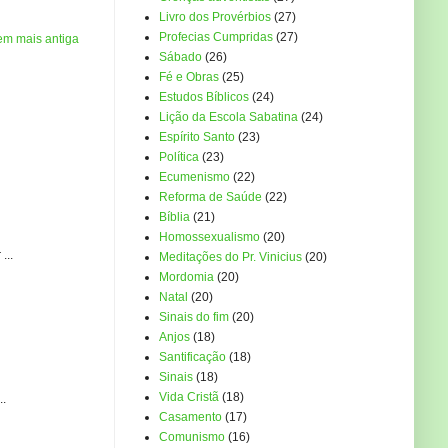
Livro dos Provérbios
(27)
Profecias Cumpridas
(27)
em mais antiga
Sábado
(26)
Fé e Obras
(25)
Estudos Bíblicos
(24)
Lição da Escola Sabatina
(24)
Espírito Santo
(23)
Política
(23)
Ecumenismo
(22)
Reforma de Saúde
(22)
Bíblia
(21)
Homossexualismo
(20)
...
Meditações do Pr. Vinicius
(20)
Mordomia
(20)
Natal
(20)
Sinais do fim
(20)
Anjos
(18)
Santificação
(18)
Sinais
(18)
Vida Cristã
(18)
..
Casamento
(17)
Comunismo
(16)
..