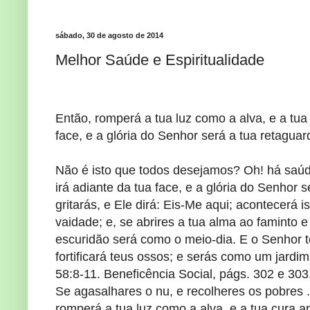
sábado, 30 de agosto de 2014
Melhor Saúde e Espiritualidade
Então, romperá a tua luz como a alva, e a tua 
face, e a glória do Senhor será a tua retaguard
Não é isto que todos desejamos? Oh! há saúde 
irá adiante da tua face, e a glória do Senhor 
gritarás, e Ele dirá: Eis-Me aqui; acontecerá i
vaidade; e, se abrires a tua alma ao faminto e 
escuridão será como o meio-dia. E o Senhor t
fortificará teus ossos; e serás como um jard
58:8-11. Beneficência Social, págs. 302 e 303
Se agasalhares o nu, e recolheres os pobres ..
romperá a tua luz como a alva, e a tua cura 