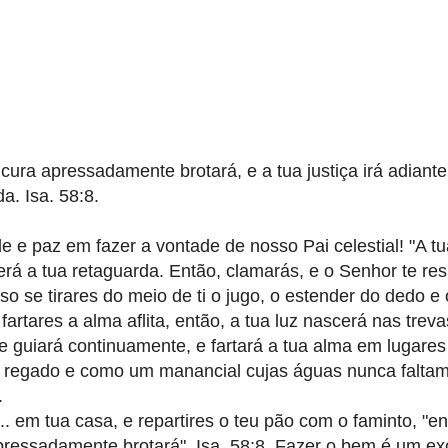
cura apressadamente brotará, e a tua justiça irá adiante
a. Isa. 58:8.
e paz em fazer a vontade de nosso Pai celestial! "A tua
será a tua retaguarda. Então, clamarás, e o Senhor te re
sso se tirares do meio de ti o jugo, o estender do dedo e 
fartares a alma aflita, então, a tua luz nascerá nas treva
e guiará continuamente, e fartará a tua alma em lugares
im regado e como um manancial cujas águas nunca faltam.
.
. em tua casa, e repartires o teu pão com o faminto, "en
apressadamente brotará". Isa. 58:8. Fazer o bem é um ex