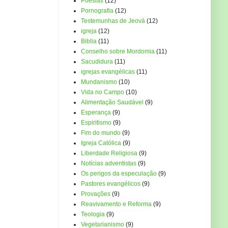
Poesias
(12)
Pornografia
(12)
Testemunhas de Jeová
(12)
igreja
(12)
Biblia
(11)
Conselho sobre Mordomia
(11)
Sacudidura
(11)
igrejas evangélicas
(11)
Mundanismo
(10)
Vida no Campo
(10)
Alimentação Saudável
(9)
Esperança
(9)
Espiritismo
(9)
Fim do mundo
(9)
Igreja Católica
(9)
Liberdade Religiosa
(9)
Notícias adventistas
(9)
Os perigos da especulação
(9)
Pastores evangélicos
(9)
Provações
(9)
Reavivamento e Reforma
(9)
Teologia
(9)
Vegetarianismo
(9)