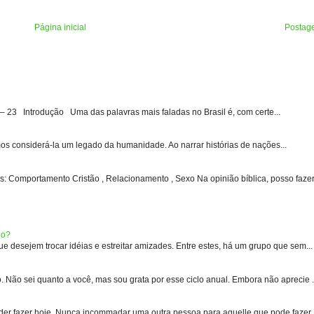
Página inicial
Postag
3 Introdução Uma das palavras mais faladas no Brasil é, com certe...
s considerá-la um legado da humanidade. Ao narrar histórias de nações...
: Comportamento Cristão , Relacionamento , Sexo Na opinião bíblica, posso fazer 
eo?
 desejem trocar idéias e estreitar amizades. Entre estes, há um grupo que sem...
 sei quanto a você, mas sou grata por esse ciclo anual. Embora não aprecie .
er fazer hoje. Nunca incommadar uma outra pessoa para aquelle que pode fazer .