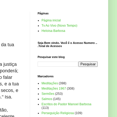
Páginas
Página inicial
Tv Ao Vivo (Novo Tempo)
Heloisa Barbosa
Seja Bem vindo. Você é o Acesso Numero ..
 da tua
.Total de Acessos
Pesquisar este blog
 justiça
sponderá;
o falar
Marcadores
s, e a tua
Meditações
(398)
Meditações 1967
(308)
 secos, e
Sermões
(253)
" Isa.
Salmos
(145)
Escritos do Pastor Manoel Barbosa
(113)
tão,
Perseguição Religiosa
(109)
celente