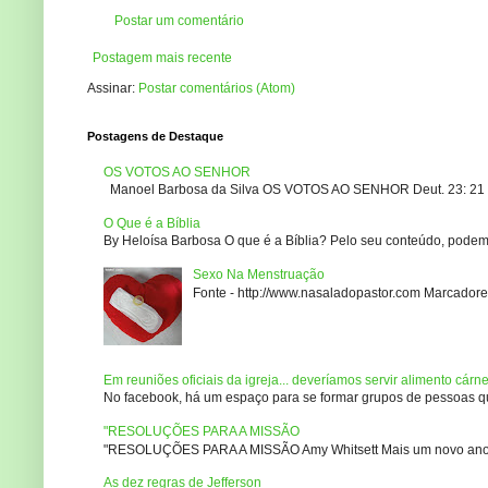
Postar um comentário
Postagem mais recente
Assinar:
Postar comentários (Atom)
Postagens de Destaque
OS VOTOS AO SENHOR
Manoel Barbosa da Silva OS VOTOS AO SENHOR Deut. 23: 21 – 2
O Que é a Bíblia
By Heloísa Barbosa O que é a Bíblia? Pelo seu conteúdo, podemo
Sexo Na Menstruação
Fonte - http://www.nasaladopastor.com Marcadores
Em reuniões oficiais da igreja... deveríamos servir alimento cárn
No facebook, há um espaço para se formar grupos de pessoas que
"RESOLUÇÕES PARA A MISSÃO
"RESOLUÇÕES PARA A MISSÃO Amy Whitsett Mais um novo ano. Não
As dez regras de Jefferson