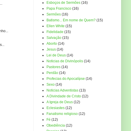
Esboços de Sermões
(16)
..
Papa Francisco
(16)
Sermôes
(16)
Batismo... Em nome de Quem?
(15)
Ellen White
(15)
ho...
Fidelidade
(15)
Salvação
(15)
Aborto
(14)
...
Jesus
(14)
Lei de Deus
(14)
Noticias de Divinópolis
(14)
Pastores
(14)
Perdão
(14)
Profecias do Apocalípse
(14)
Sexo
(14)
Noticias Adventistas
(13)
A Divindade de Cristo
(12)
A Igreja de Deus
(12)
Eclesiastes
(12)
Fanatismo religioso
(12)
Fé
(12)
Obediência
(12)