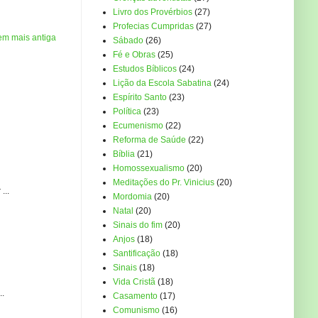
Livro dos Provérbios
(27)
Profecias Cumpridas
(27)
em mais antiga
Sábado
(26)
Fé e Obras
(25)
Estudos Bíblicos
(24)
Lição da Escola Sabatina
(24)
Espírito Santo
(23)
Política
(23)
Ecumenismo
(22)
Reforma de Saúde
(22)
Bíblia
(21)
Homossexualismo
(20)
Meditações do Pr. Vinicius
(20)
...
Mordomia
(20)
Natal
(20)
Sinais do fim
(20)
Anjos
(18)
Santificação
(18)
Sinais
(18)
Vida Cristã
(18)
..
Casamento
(17)
Comunismo
(16)