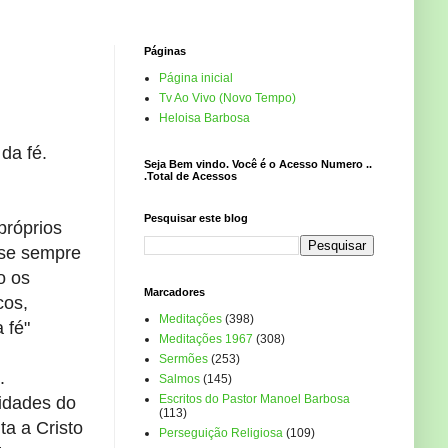
Páginas
Página inicial
Tv Ao Vivo (Novo Tempo)
Heloisa Barbosa
da fé.
Seja Bem vindo. Você é o Acesso Numero ..
.Total de Acessos
Pesquisar este blog
próprios
-se sempre
o os
Marcadores
cos,
Meditações
(398)
 fé"
Meditações 1967
(308)
Sermões
(253)
.
Salmos
(145)
Escritos do Pastor Manoel Barbosa
sidades do
(113)
ta a Cristo
Perseguição Religiosa
(109)