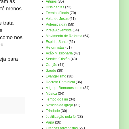
ntam as
Artigos
(85)
Dissidentes
(73)
a fé menos
Eventos Finais
(70)
Volta de Jesus
(61)
 trata
Polêmica gay
(58)
s
Igreja Adventista
(54)
Movimento de Reforma
(54)
r como nos
Espirito Santo
(51)
ou
Reformistas
(51)
Ação Missionária
(47)
eja para
Serviço Cristão
(43)
Oração
(41)
Saúde
(39)
Evangelismo
(38)
Decreto Dominical
(36)
A Igreja Remanescente
(34)
Música
(34)
Tempo do Fim
(34)
Noticias da Igreja
(31)
Trindade
(30)
Justificação pela fé
(28)
Papa
(28)
Crenças adventistas
(27)