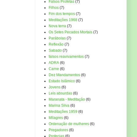
Falsos Profetas
(7)
Filhos
(7)
Fim dos tempos
(7)
Meditações 1968
(7)
Nova terra
(7)
Os Setes Pecados Mortais
(7)
Parábolas
(7)
Reflexão
(7)
Sabado
(7)
falsos reavivamentos
(7)
ADRA
(6)
Carne
(6)
Dez Mandamentos
(6)
Estado Islâmico
(6)
Jovens
(6)
Leis absurdas
(6)
Maranata - Meditação
(6)
Marina Silva
(6)
Meditações 1959
(6)
Milagres
(6)
Ordenação de mulheres
(6)
Pregadores
(6)
Profecias
(6)