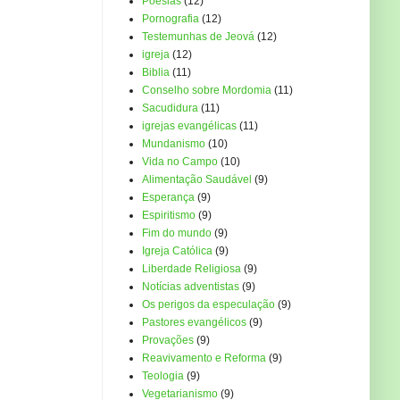
Poesias
(12)
Pornografia
(12)
Testemunhas de Jeová
(12)
igreja
(12)
Biblia
(11)
Conselho sobre Mordomia
(11)
Sacudidura
(11)
igrejas evangélicas
(11)
Mundanismo
(10)
Vida no Campo
(10)
Alimentação Saudável
(9)
Esperança
(9)
Espiritismo
(9)
Fim do mundo
(9)
Igreja Católica
(9)
Liberdade Religiosa
(9)
Notícias adventistas
(9)
Os perigos da especulação
(9)
Pastores evangélicos
(9)
Provações
(9)
Reavivamento e Reforma
(9)
Teologia
(9)
Vegetarianismo
(9)