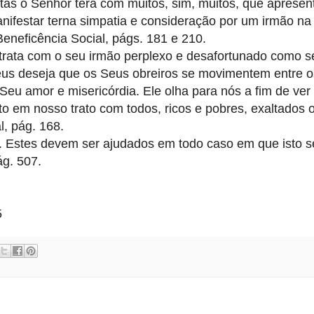
tas o Senhor terá com muitos, sim, muitos, que aprese
nifestar terna simpatia e consideração por um irmão n
eneficência Social, págs. 181 e 210.
 trata com o seu irmão perplexo e desafortunado como se
Deus deseja que os Seus obreiros se movimentem entre o
eu amor e misericórdia. Ele olha para nós a fim de ve
o em nosso trato com todos, ricos e pobres, exaltados 
l, pág. 168.
 Estes devem ser ajudados em todo caso em que isto s
ág. 507.
5