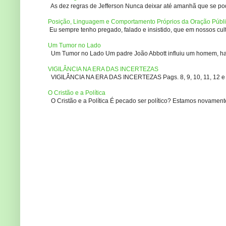
As dez regras de Jefferson Nunca deixar até amanhã que se pod
Posição, Linguagem e Comportamento Próprios da Oração Públ
Eu sempre tenho pregado, falado e insistido, que em nossos culto
Um Tumor no Lado
Um Tumor no Lado Um padre João Abbott influiu um homem, ha m
VIGILÂNCIA NA ERA DAS INCERTEZAS
VIGILÂNCIA NA ERA DAS INCERTEZAS Pags. 8, 9, 10, 11, 12 e 14
O Cristão e a Política
O Cristão e a Política É pecado ser político? Estamos novament