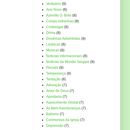
Vestuário
(9)
Ano Novo
(8)
Azenilto G. Brito
(8)
Coisas estranhas
(8)
Cristologia
(8)
Dilma
(8)
Doutrinas Adventistas
(8)
Lésbicas
(8)
Musicas
(8)
Noticias internacionais
(8)
Notícias da Missão Sergipe
(8)
Pecado
(8)
Temperança
(8)
Tentação
(8)
Adoração
(7)
Amor de Deus
(7)
Apostasia
(7)
Aquecimento Global
(7)
As Bem Aventuranças
(7)
Batismo
(7)
Cerimonias da igreja
(7)
Depressão
(7)