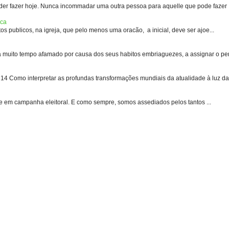
er fazer hoje. Nunca incommadar uma outra pessoa para aquelle que pode fazer .
ica
s publicos, na igreja, que pelo menos uma oracão, a inicial, deve ser ajoe...
uito tempo afamado por causa dos seus habitos embriaguezes, a assignar o pen
 Como interpretar as profundas transformações mundiais da atualidade à luz das
e em campanha eleitoral. E como sempre, somos assediados pelos tantos ...