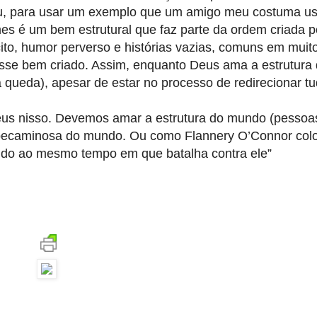
u, para usar um exemplo que um amigo meu costuma us
lmes é um bem estrutural que faz parte da ordem criada 
to, humor perverso e histórias vazias, comuns em muito
esse bem criado. Assim, enquanto Deus ama a estrutur
a queda), apesar de estar no processo de redirecionar t
eus nisso. Devemos amar a estrutura do mundo (pessoas
o pecaminosa do mundo. Ou como Flannery O’Connor colo
undo ao mesmo tempo em que batalha contra ele”