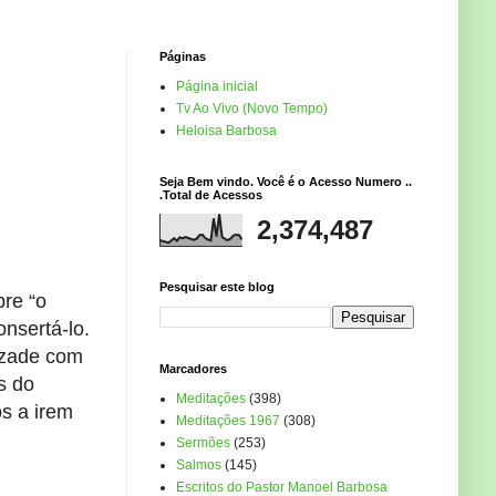
Páginas
Página inicial
Tv Ao Vivo (Novo Tempo)
Heloisa Barbosa
Seja Bem vindo. Você é o Acesso Numero ..
.Total de Acessos
2,374,487
Pesquisar este blog
bre “o
nsertá-lo.
izade com
Marcadores
s do
Meditações
(398)
s a irem
Meditações 1967
(308)
Sermões
(253)
Salmos
(145)
Escritos do Pastor Manoel Barbosa