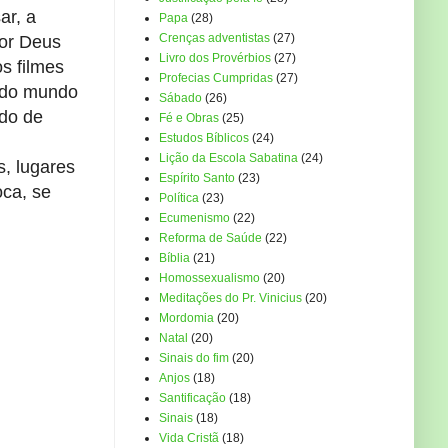
ar, a
Papa
(28)
Crenças adventistas
(27)
por Deus
Livro dos Provérbios
(27)
s filmes
Profecias Cumpridas
(27)
a do mundo
Sábado
(26)
udo de
Fé e Obras
(25)
Estudos Bíblicos
(24)
Lição da Escola Sabatina
(24)
, lugares
Espírito Santo
(23)
ca, se
Política
(23)
Ecumenismo
(22)
Reforma de Saúde
(22)
Bíblia
(21)
Homossexualismo
(20)
Meditações do Pr. Vinicius
(20)
Mordomia
(20)
Natal
(20)
Sinais do fim
(20)
Anjos
(18)
Santificação
(18)
Sinais
(18)
Vida Cristã
(18)