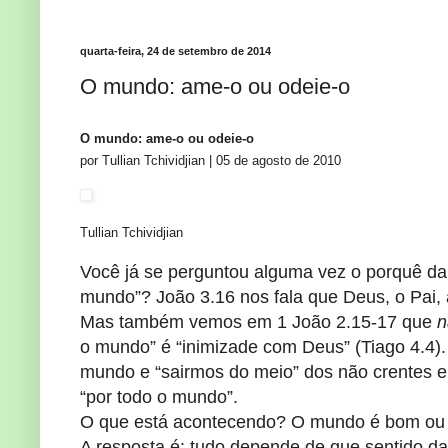
quarta-feira, 24 de setembro de 2014
O mundo: ame-o ou odeie-o
O mundo: ame-o ou odeie-o
por Tullian Tchividjian
|
05 de agosto de 2010
Tullian Tchividjian
Você já se perguntou alguma vez o porquê da 
mundo”? João 3.16 nos fala que Deus, o Pai, 
Mas também vemos em 1 João 2.15-17 que
n
o mundo” é “inimizade com Deus” (Tiago 4.4).
mundo e “sairmos do meio” dos não crentes e
“por todo o mundo”.
O que está acontecendo? O mundo é bom ou m
A resposta é: tudo depende de que sentido d