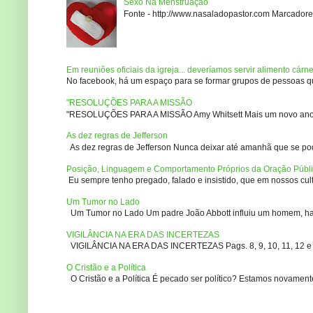
Sexo Na Menstruação
Fonte - http://www.nasaladopastor.com Marcadores
Em reuniões oficiais da igreja... deveríamos servir alimento cárn
No facebook, há um espaço para se formar grupos de pessoas que
"RESOLUÇÕES PARA A MISSÃO
"RESOLUÇÕES PARA A MISSÃO Amy Whitsett Mais um novo ano. Não
As dez regras de Jefferson
As dez regras de Jefferson Nunca deixar até amanhã que se pod
Posição, Linguagem e Comportamento Próprios da Oração Públ
Eu sempre tenho pregado, falado e insistido, que em nossos culto
Um Tumor no Lado
Um Tumor no Lado Um padre João Abbott influiu um homem, ha m
VIGILÂNCIA NA ERA DAS INCERTEZAS
VIGILÂNCIA NA ERA DAS INCERTEZAS Pags. 8, 9, 10, 11, 12 e 14
O Cristão e a Política
O Cristão e a Política É pecado ser político? Estamos novament