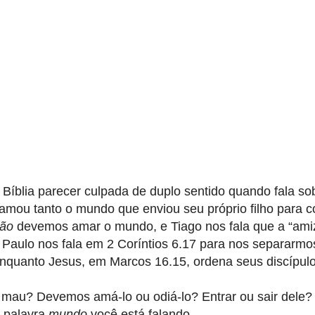
Bíblia parecer culpada de duplo sentido quando fala so
amou tanto o mundo que enviou seu próprio filho para co
ão
devemos amar o mundo, e Tiago nos fala que a “am
 Paulo nos fala em 2 Coríntios 6.17 para nos separarmo
nquanto Jesus, em Marcos 16.15, ordena seus discípulo
au? Devemos amá-lo ou odiá-lo? Entrar ou sair dele?
a palavra
mundo
você está falando.