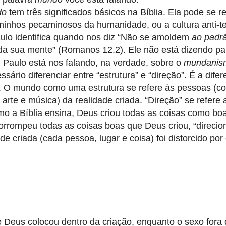
do
tem três significados básicos na Bíblia. Ela pode se ref
inhos pecaminosos da humanidade, ou a cultura anti-te
Paulo identifica quando nos diz “Não se amoldem
ao padr
da sua mente” (Romanos 12.2). Ele não está dizendo pa
 Paulo está nos falando, na verdade, sobre o
mundanis
essário diferenciar entre “estrutura” e “direção”. É a dife
. O mundo como uma estrutura se refere às pessoas (
arte e música) da realidade criada. “Direção” se refere 
mo a Bíblia ensina, Deus criou todas as coisas como bo
corrompeu todas as coisas boas que Deus criou, “direci
de criada (cada pessoa, lugar e coisa) foi distorcido po
 Deus colocou dentro da criação, enquanto o sexo fora