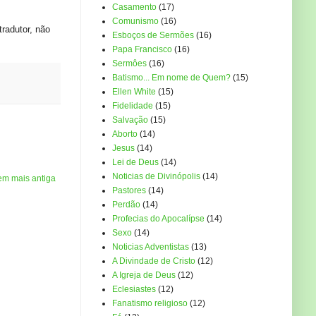
Casamento
(17)
Comunismo
(16)
tradutor, não
Esboços de Sermões
(16)
Papa Francisco
(16)
Sermôes
(16)
Batismo... Em nome de Quem?
(15)
Ellen White
(15)
Fidelidade
(15)
Salvação
(15)
Aborto
(14)
Jesus
(14)
Lei de Deus
(14)
Noticias de Divinópolis
(14)
em mais antiga
Pastores
(14)
Perdão
(14)
Profecias do Apocalípse
(14)
Sexo
(14)
Noticias Adventistas
(13)
A Divindade de Cristo
(12)
A Igreja de Deus
(12)
Eclesiastes
(12)
Fanatismo religioso
(12)