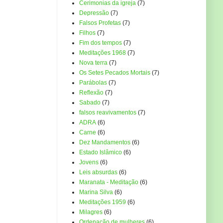
Cerimonias da igreja
(7)
Depressão
(7)
Falsos Profetas
(7)
Filhos
(7)
Fim dos tempos
(7)
Meditações 1968
(7)
Nova terra
(7)
Os Setes Pecados Mortais
(7)
Parábolas
(7)
Reflexão
(7)
Sabado
(7)
falsos reavivamentos
(7)
ADRA
(6)
Carne
(6)
Dez Mandamentos
(6)
Estado Islâmico
(6)
Jovens
(6)
Leis absurdas
(6)
Maranata - Meditação
(6)
Marina Silva
(6)
Meditações 1959
(6)
Milagres
(6)
Ordenação de mulheres
(6)