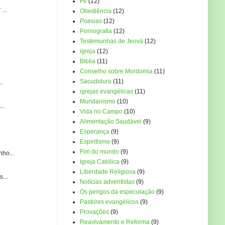
Fé
(12)
...
Obediência
(12)
Poesias
(12)
Pornografia
(12)
Testemunhas de Jeová
(12)
igreja
(12)
Biblia
(11)
Conselho sobre Mordomia
(11)
Sacudidura
(11)
..
igrejas evangélicas
(11)
Mundanismo
(10)
..
Vida no Campo
(10)
Alimentação Saudável
(9)
Esperança
(9)
Espiritismo
(9)
Fim do mundo
(9)
ho...
Igreja Católica
(9)
Liberdade Religiosa
(9)
...
Notícias adventistas
(9)
Os perigos da especulação
(9)
Pastores evangélicos
(9)
Provações
(9)
Reavivamento e Reforma
(9)