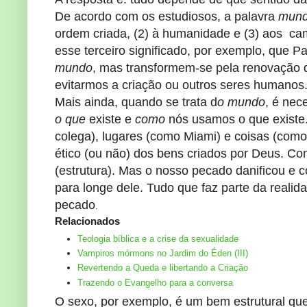
De acordo com os estudiosos, a palavra
mun
ordem criada, (2) à humanidade e (3) aos cam
esse terceiro significado, por exemplo, que 
mundo
, mas transformem-se pela renovação 
evitarmos a criação ou outros seres humanos.
Mais ainda, quando se trata d
o mundo
, é nec
o que
existe e
como
nós usamos o que existe
colega), lugares (como Miami) e coisas (como 
ético (ou não) dos bens criados por Deus. Co
(estrutura). Mas o nosso pecado danificou e 
para longe dele. Tudo que faz parte da realida
pecado
.
Relacionados
Teologia bíblica e a crise da sexualidade
Vampiros mórmons no Jardim do Éden (III)
Revertendo a Queda e libertando a Criação
Trazendo o Evangelho para a conversa
O sexo, por exemplo, é um bem estrutural que