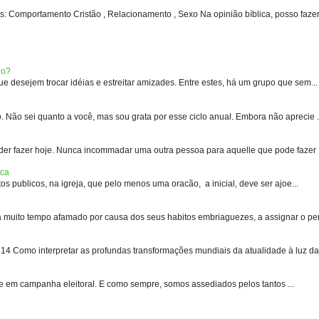
: Comportamento Cristão , Relacionamento , Sexo Na opinião bíblica, posso fazer 
eo?
 desejem trocar idéias e estreitar amizades. Entre estes, há um grupo que sem...
 sei quanto a você, mas sou grata por esse ciclo anual. Embora não aprecie .
er fazer hoje. Nunca incommadar uma outra pessoa para aquelle que pode fazer .
ica
s publicos, na igreja, que pelo menos uma oracão, a inicial, deve ser ajoe...
uito tempo afamado por causa dos seus habitos embriaguezes, a assignar o pen
 Como interpretar as profundas transformações mundiais da atualidade à luz das
e em campanha eleitoral. E como sempre, somos assediados pelos tantos ...