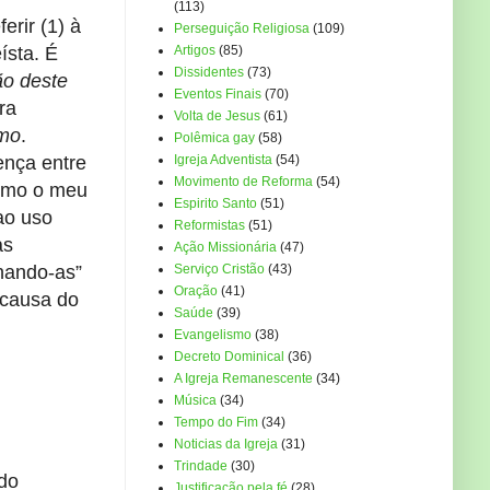
(113)
erir (1) à
Perseguição Religiosa
(109)
ísta. É
Artigos
(85)
Dissidentes
(73)
ão deste
Eventos Finais
(70)
ra
Volta de Jesus
(61)
mo
.
Polêmica gay
(58)
rença entre
Igreja Adventista
(54)
Movimento de Reforma
(54)
como o meu
Espirito Santo
(51)
ao uso
Reformistas
(51)
as
Ação Missionária
(47)
onando-as”
Serviço Cristão
(43)
Oração
(41)
r causa do
Saúde
(39)
Evangelismo
(38)
Decreto Dominical
(36)
A Igreja Remanescente
(34)
Música
(34)
Tempo do Fim
(34)
Noticias da Igreja
(31)
Trindade
(30)
 do
Justificação pela fé
(28)