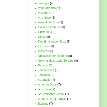
Teologia
(9)
Vegetarianismo
(9)
Vestuário
(9)
Ano Novo
(8)
Azenilto G. Brito
(8)
Coisas estranhas
(8)
Cristologia
(8)
Dilma
(8)
Doutrinas Adventistas
(8)
Lésbicas
(8)
Musicas
(8)
Noticias internacionais
(8)
Notícias da Missão Sergipe
(8)
Pecado
(8)
Temperança
(8)
Tentação
(8)
Adoração
(7)
Amor de Deus
(7)
Apostasia
(7)
Aquecimento Global
(7)
As Bem Aventuranças
(7)
Batismo
(7)