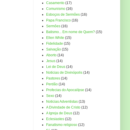
Casamento
(17)
Comunismo
(16)
Esboços de Sermões
(16)
Papa Francisco
(16)
Sermôes
(16)
Batismo... Em nome de Quem?
(15)
Ellen White
(15)
Fidelidade
(15)
Salvação
(15)
Aborto
(14)
Jesus
(14)
Lei de Deus
(14)
Noticias de Divinópolis
(14)
Pastores
(14)
Perdão
(14)
Profecias do Apocalípse
(14)
Sexo
(14)
Noticias Adventistas
(13)
A Divindade de Cristo
(12)
A Igreja de Deus
(12)
Eclesiastes
(12)
Fanatismo religioso
(12)