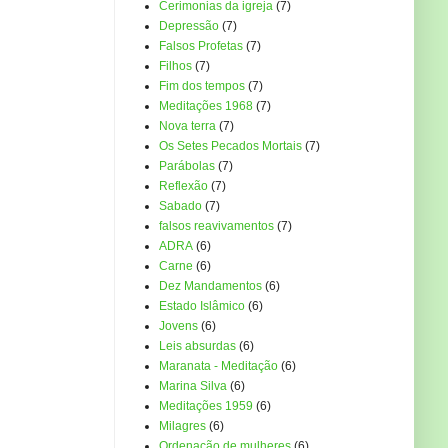
Cerimonias da igreja
(7)
Depressão
(7)
Falsos Profetas
(7)
Filhos
(7)
Fim dos tempos
(7)
Meditações 1968
(7)
Nova terra
(7)
Os Setes Pecados Mortais
(7)
Parábolas
(7)
Reflexão
(7)
Sabado
(7)
falsos reavivamentos
(7)
ADRA
(6)
Carne
(6)
Dez Mandamentos
(6)
Estado Islâmico
(6)
Jovens
(6)
Leis absurdas
(6)
Maranata - Meditação
(6)
Marina Silva
(6)
Meditações 1959
(6)
Milagres
(6)
Ordenação de mulheres
(6)