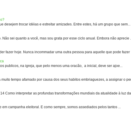
eo?
 desejem trocar idéias e estreitar amizades. Entre estes, há um grupo que sem...
 sei quanto a você, mas sou grata por esse ciclo anual. Embora não aprecie .
er fazer hoje. Nunca incommadar uma outra pessoa para aquelle que pode fazer .
ica
s publicos, na igreja, que pelo menos uma oracão, a inicial, deve ser ajoe...
uito tempo afamado por causa dos seus habitos embriaguezes, a assignar o pen
 Como interpretar as profundas transformações mundiais da atualidade à luz das
e em campanha eleitoral. E como sempre, somos assediados pelos tantos ...