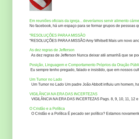
Em reuniões oficiais da igreja... deveríamos servir alimento cárn
No facebook, há um espaço para se formar grupos de pessoas que
"RESOLUÇÕES PARA A MISSÃO
"RESOLUÇÕES PARA A MISSÃO Amy Whitsett Mais um novo ano. Não
As dez regras de Jefferson
As dez regras de Jefferson Nunca deixar até amanhã que se pod
Posição, Linguagem e Comportamento Próprios da Oração Públ
Eu sempre tenho pregado, falado e insistido, que em nossos culto
Um Tumor no Lado
Um Tumor no Lado Um padre João Abbott influiu um homem, ha m
VIGILÂNCIA NA ERA DAS INCERTEZAS
VIGILÂNCIA NA ERA DAS INCERTEZAS Pags. 8, 9, 10, 11, 12 e 14
O Cristão e a Política
O Cristão e a Política É pecado ser político? Estamos novament