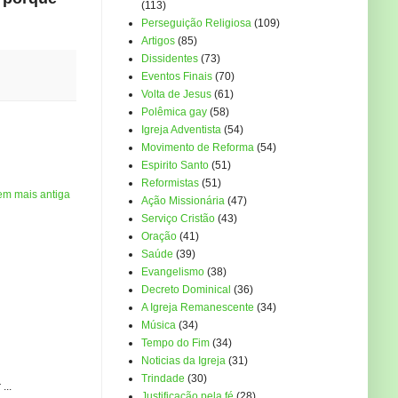
(113)
Perseguição Religiosa
(109)
Artigos
(85)
Dissidentes
(73)
Eventos Finais
(70)
Volta de Jesus
(61)
Polêmica gay
(58)
Igreja Adventista
(54)
Movimento de Reforma
(54)
Espirito Santo
(51)
Reformistas
(51)
em mais antiga
Ação Missionária
(47)
Serviço Cristão
(43)
Oração
(41)
Saúde
(39)
Evangelismo
(38)
Decreto Dominical
(36)
A Igreja Remanescente
(34)
Música
(34)
Tempo do Fim
(34)
Noticias da Igreja
(31)
Trindade
(30)
...
Justificação pela fé
(28)