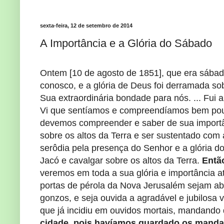
sexta-feira, 12 de setembro de 2014
A Importância e a Glória do Sábado
Ontem [10 de agosto de 1851], que era sábad
conosco, e a glória de Deus foi derramada sob
Sua extraordinária bondade para nós. ... Fui a
Vi que sentíamos e compreendíamos bem pou
devemos compreender e saber de sua importân
sobre os altos da Terra e ser sustentado com 
serôdia pela presença do Senhor e a glória 
Jacó e cavalgar sobre os altos da Terra.
Entã
veremos em toda a sua glória e importância at
portas de pérola da Nova Jerusalém sejam ab
gonzos, e seja ouvida a agradável e jubilosa
que já incidiu em ouvidos mortais, mandando
cidade, pois havíamos guardado os mandam