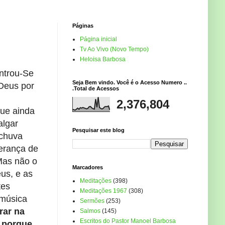
Páginas
Página inicial
Tv Ao Vivo (Novo Tempo)
Heloisa Barbosa
ntrou-Se
Seja Bem vindo. Você é o Acesso Numero ..
 Deus por
.Total de Acessos
2,376,804
ue ainda
algar
Pesquisar este blog
 chuva
herança de
Mas não o
Marcadores
us, e as
Meditações
(398)
tes
Meditações 1967
(308)
 música
Sermões
(253)
rar na
Salmos
(145)
Escritos do Pastor Manoel Barbosa
, porque