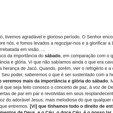
o, tivemos agradável e glorioso período. O Senhor enco
re nós, e fomos levados a regozijar-nos e a glorificar a
rrebatada em visão. ...
co da importância do
sábado
, em comparação com o q
cia e glória. Vi que não sabíamos ainda o que era cav
a herança de Jacó. Quando, porém, vier o refrigério e a
do Seu poder, saberemos o que é ser sustentado com a 
o veremos mais da importância e glória do sábado
. 
é que seja feito conosco o concerto de paz, à voz de De
ertas de par em par e revolvidas em seus resplandecen
 voz do adorável Jesus, mais melodiosa do que qualquer
 que entremos.
[Vi] que tínhamos todo o direito de ent
entos de Deus, e o Céu, o doce Céu, é o nosso lar