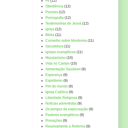
Fé
(12)
Obediência
(12)
Poesias
(12)
Pornografia
(12)
Testemunhas de Jeová
(12)
igreja
(12)
Biblia
(11)
Conselho sobre Mordomia
(11)
Sacudidura
(11)
igrejas evangélicas
(11)
Mundanismo
(10)
Vida no Campo
(10)
Alimentação Saudável
(9)
Esperança
(9)
Espiritismo
(9)
Fim do mundo
(9)
Igreja Católica
(9)
Liberdade Religiosa
(9)
Notícias adventistas
(9)
Os perigos da especulação
(9)
Pastores evangélicos
(9)
Provações
(9)
Reavivamento e Reforma
(9)