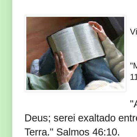
V
"
1
"
Deus; serei exaltado entr
Terra." Salmos 46:10.