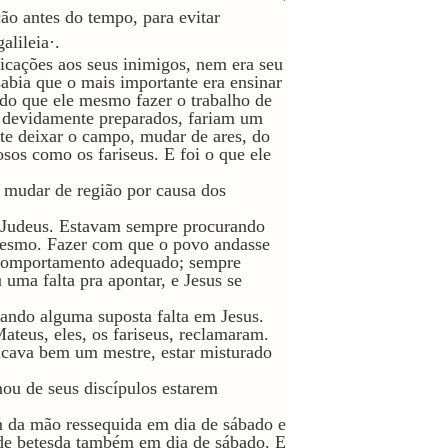
ão antes do tempo, para evitar
alileia·.
icações aos seus inimigos, nem era seu
abia que o mais importante era ensinar
, do que ele mesmo fazer o trabalho de
em devidamente preparados, fariam um
te deixar o campo, mudar de ares, do
sos como os fariseus. E foi o que ele
u mudar de região por causa dos
s Judeus. Estavam sempre procurando
esmo. Fazer com que o povo andasse
 comportamento adequado; sempre
uma falta pra apontar, e Jesus se
ando alguma suposta falta em Jesus.
teus, eles, os fariseus, reclamaram.
ficava bem um mestre, estar misturado
ou de seus discípulos estarem
da mão ressequida em dia de sábado e
e de betesda também em dia de sábado. E