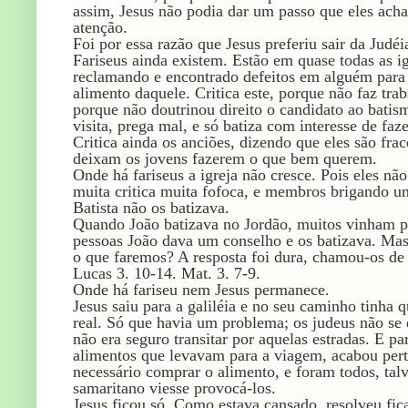
assim, Jesus não podia dar um passo que eles ach
atenção.
Foi por essa razão que Jesus preferiu sair da Judéia
Fariseus ainda existem. Estão em quase todas as i
reclamando e encontrado defeitos em alguém para c
alimento daquele. Critica este, porque não faz trab
porque não doutrinou direito o candidato ao batism
visita, prega mal, e só batiza com interesse de fa
Critica ainda os anciões, dizendo que eles são fr
deixam os jovens fazerem o que bem querem.
Onde há fariseus a igreja não cresce. Pois eles nã
muita critica muita fofoca, e membros brigando un
Batista não os batizava.
Quando João batizava no Jordão, muitos vinham p
pessoas João dava um conselho e os batizava. Mas
o que faremos? A resposta foi dura, chamou-os de 
Lucas 3. 10-14. Mat. 3. 7-9.
Onde há fariseu nem Jesus permanece.
Jesus saiu para a galiléia e no seu caminho tinha 
real. Só que havia um problema; os judeus não se
não era seguro transitar por aquelas estradas. E pa
alimentos que levavam para a viagem, acabou pert
necessário comprar o alimento, e foram todos, tal
samaritano viesse provocá-los.
Jesus ficou só. Como estava cansado, resolveu fi