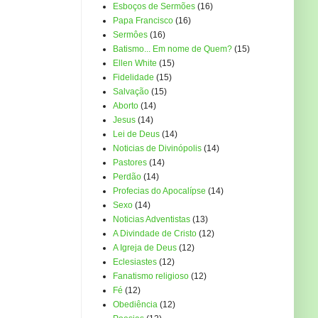
Esboços de Sermões
(16)
Papa Francisco
(16)
Sermôes
(16)
Batismo... Em nome de Quem?
(15)
Ellen White
(15)
Fidelidade
(15)
Salvação
(15)
Aborto
(14)
Jesus
(14)
Lei de Deus
(14)
Noticias de Divinópolis
(14)
Pastores
(14)
Perdão
(14)
Profecias do Apocalípse
(14)
Sexo
(14)
Noticias Adventistas
(13)
A Divindade de Cristo
(12)
A Igreja de Deus
(12)
Eclesiastes
(12)
Fanatismo religioso
(12)
Fé
(12)
Obediência
(12)