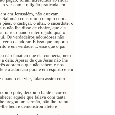
to pagão, foram acrescidos ao ritual
da a ver com a religião praticada em
 era em Jerusalém, não estavam
que Salomão construiu o templo com a
pães, o castiçal, o altar, o sacerdote, o
us não lhe disse de chofre, que ela
ntrario, quando interrogado qual o
ui. Os verdadeiros adoradores não
certa de adorar. É isso que importa.
rito e em verdade. É esse que o pai
deu não fanático que ela conhecia, nem
e a dela. Apesar de que Jesus não lhe
ocês adoram o que não sabem e nos
e é a adoração pura e em espírito e em
e quando ele vier, falará assim com
ixou o pote, deixou o balde e correu
onhecer aquele que falava com tanta
lhe pregou um sermão, não lhe tratou
u-lhe bem e demonstrou afeto e