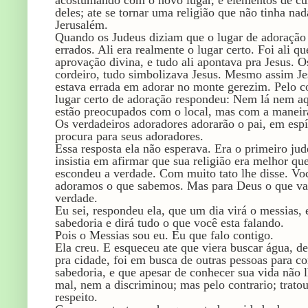
acostumando com o novo lugar, e elementos de cul
deles; ate se tornar uma religião que não tinha na
Jerusalém.
Quando os Judeus diziam que o lugar de adoração
errados. Ali era realmente o lugar certo. Foi ali 
aprovação divina, e tudo ali apontava pra Jesus. Os 
cordeiro, tudo simbolizava Jesus. Mesmo assim Jes
estava errada em adorar no monte gerezim. Pelo co
lugar certo de adoração respondeu: Nem lá nem aq
estão preocupados com o local, mas com a maneira 
Os verdadeiros adoradores adorarão o pai, em espí
procura para seus adoradores.
Essa resposta ela não esperava. Era o primeiro ju
insistia em afirmar que sua religião era melhor qu
escondeu a verdade. Com muito tato lhe disse. V
adoramos o que sabemos. Mas para Deus o que val
verdade.
Eu sei, respondeu ela, que um dia virá o messias, 
sabedoria e dirá tudo o que você esta falando.
Pois o Messias sou eu. Eu que falo contigo.
Ela creu. E esqueceu ate que viera buscar água, de
pra cidade, foi em busca de outras pessoas para c
sabedoria, e que apesar de conhecer sua vida não 
mal, nem a discriminou; mas pelo contrario; trato
respeito.