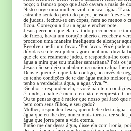
poço; o famoso poço que Jacó cavara a mais de doi
Nisto surge uma mulher, vinha buscar água. Trazia
estranho sentado perto do poço, pensou: ’deve ser
de judeus, fechou-se em copas, nem ao menos o c
ficou. Começou a tirar a água e encher pote.
Jesus percebeu que ela era todo preconceito, e ta
de frieza, havia um coração aberto a receber a ver
procurou uma maneira inteligente de alcançar aque
Resolveu pedir um favor. ‘Por favor. Você pode m
dúvidas se ele era judeu, agora nenhuma duvida fi
que ele era realmente judeu, e respondeu-lhe co
água a mim que sou mulher samaritana? Pois os j
Jesus não se deixou abalar e na maior calma lhe 
Deus e quem é o que fala contigo, ao invés de neg
eu tenho condições de te dar água muito melhor que
tenho a verdadeira água, a água viva.”“.
-Senhor - respondeu ela, - você não tem condições
é fundo, o balde é meu, e eu não te empresto. Com
Ou tu pensas que é maior que nosso pai Jacó que 
bem com seus filhos, e seu gado?
Mulher, respondeu Jesus, quem bebe desta água, t
água que eu lhe der, nunca mais torna a ter sede, p
água que jorra para a vida eterna.
Então me dar dessa água, disse ela com ironia, po
desta, já que a água que tu tens é tão poderosa ass