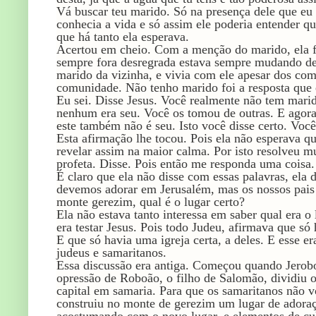
Vá buscar teu marido. Só na presença dele que eu p
conhecia a vida e só assim ele poderia entender 
que há tanto ela esperava.
Acertou em cheio. Com a menção do marido, ela fi
sempre fora desregrada estava sempre mudando de
marido da vizinha, e vivia com ele apesar dos co
comunidade. Não tenho marido foi a resposta que 
Eu sei. Disse Jesus. Você realmente não tem marido
nenhum era seu. Você os tomou de outras. E agor
este também não é seu. Isto você disse certo. Voc
Esta afirmação lhe tocou. Pois ela não esperava qu
revelar assim na maior calma. Por isto resolveu m
profeta. Disse. Pois então me responda uma coisa. 
É claro que ela não disse com essas palavras, ela 
devemos adorar em Jerusalém, mas os nossos pais
monte gerezim, qual é o lugar certo?
Ela não estava tanto interessa em saber qual era o
era testar Jesus. Pois todo Judeu, afirmava que só
E que só havia uma igreja certa, a deles. E esse e
judeus e samaritanos.
Essa discussão era antiga. Começou quando Jerobo
opressão de Roboão, o filho de Salomão, dividiu o
capital em samaria. Para que os samaritanos não 
construiu no monte de gerezim um lugar de adora