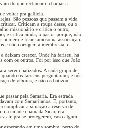
avam do que reclamar e chamar a
 e voltar pra galiléia.
grejas. São pessoas que passam a vida
riticar. Criticam a roupa desse, ou o
alho missionário e critica o outro,
o, e critica ainda, o pastor porque, não
zer numero e ficar famoso na associação.
acos e não corrigem a membresia, e
o a deixam crescer. Onde há fariseu, há
s com os outros. Foi por isso que João
ara serem batizados. A cada grupo de
 quando os fariseus perguntaram; e nós
raça de víboras, e não os batizou.
que passar pela Samaria. Era estrada
 davam com Samaritanos. E, portanto,
ra complicar a situação a reserva de
o da cidade chamada Sicar, era
vez ate pra se protegerem, caso algum
car esperando em uma sombra, perto do