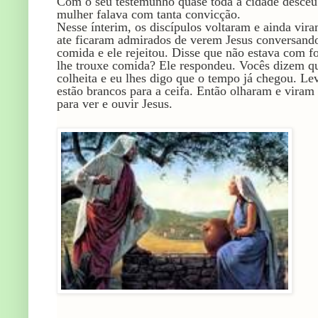
Com o seu testemunho quase toda a cidade desceu
mulher falava com tanta convicção.
Nesse ínterim, os discípulos voltaram e ainda vir
ate ficaram admirados de verem Jesus conversand
comida e ele rejeitou. Disse que não estava com
lhe trouxe comida? Ele respondeu. Vocês dizem q
colheita e eu lhes digo que o tempo já chegou. Le
estão brancos para a ceifa. Então olharam e vira
para ver e ouvir Jesus.