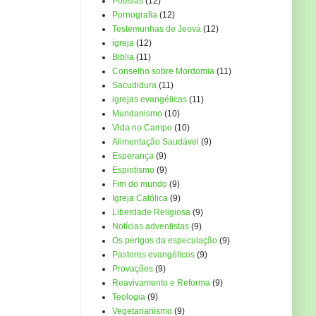
Poesias
(12)
Pornografia
(12)
Testemunhas de Jeová
(12)
igreja
(12)
Biblia
(11)
Conselho sobre Mordomia
(11)
Sacudidura
(11)
igrejas evangélicas
(11)
Mundanismo
(10)
Vida no Campo
(10)
Alimentação Saudável
(9)
Esperança
(9)
Espiritismo
(9)
Fim do mundo
(9)
Igreja Católica
(9)
Liberdade Religiosa
(9)
Notícias adventistas
(9)
Os perigos da especulação
(9)
Pastores evangélicos
(9)
Provações
(9)
Reavivamento e Reforma
(9)
Teologia
(9)
Vegetarianismo
(9)