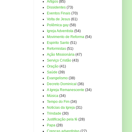
Artigos
(85)
Dissidentes
(73)
Eventos Finais
(70)
Volta de Jesus
(61)
Polêmica gay
(58)
Igreja Adventista
(54)
Movimento de Reforma
(54)
Espirito Santo
(51)
Reformistas
(51)
Ação Missionária
(47)
Serviço Cristão
(43)
Oração
(41)
Saúde
(39)
Evangelismo
(38)
Decreto Dominical
(36)
A Igreja Remanescente
(34)
Música
(34)
Tempo do Fim
(34)
Noticias da Igreja
(31)
Trindade
(30)
Justificação pela fé
(28)
Papa
(28)
Crenças adventistas
(27)