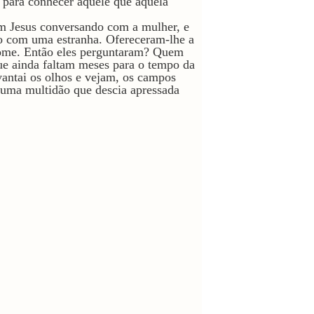
 para conhecer aquele que aquela
am Jesus conversando com a mulher, e
o com uma estranha. Ofereceram-lhe a
 fome. Então eles perguntaram? Quem
ue ainda faltam meses para o tempo da
vantai os olhos e vejam, os campos
m uma multidão que descia apressada