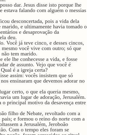
osso dar. Jesus disse isto porque lhe
que estava falando com alguém o messias
cou desconcertada, pois a vida dela
 marido, e ultimamente havia tomado o
mentários e desaprovação da
ela deu.
. Você já teve cinco, e desses cincos,
a mesmo você vive com outro; só que
ê não tem marido.
e ele lhe conhecesse a vida, e fosse
udar de assunto. Vejo que você é
Qual é a igreja certa?
disse assim: vocês insistem que só
 nos ensinaram que devemos adorar no
 lugar certo, o que ela queria mesmo,
 havia um lugar de adoração, Jerusalém.
ra o principal motivo da desavença entre
ão filho de Nebate, revoltado com a
 pais; e formou o reino do norte com a
voltassem a Jerusalém, Jeroboão
ção. Com o tempo eles foram se