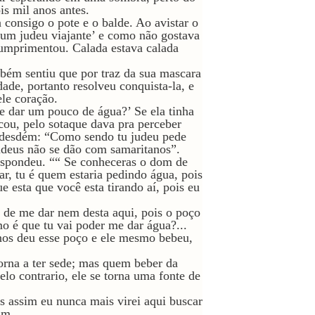
s mil anos antes.
 consigo o pote e o balde. Ao avistar o
 um judeu viajante’ e como não gostava
umprimentou. Calada estava calada
mbém sentiu que por traz da sua mascara
dade, portanto resolveu conquista-la, e
le coração.
e dar um pouco de água?’ Se ela tinha
cou, pelo sotaque dava pra perceber
m desdém: “Como sendo tu judeu pede
udeus não se dão com samaritanos”.
respondeu. ““ Se conheceras o dom de
ar, tu é quem estaria pedindo água, pois
 esta que você esta tirando aí, pois eu
 de me dar nem desta aqui, pois o poço
o é que tu vai poder me dar água?...
nos deu esse poço e ele mesmo bebeu,
orna a ter sede; mas quem beber da
elo contrario, ele se torna uma fonte de
is assim eu nunca mais virei aqui buscar
im.