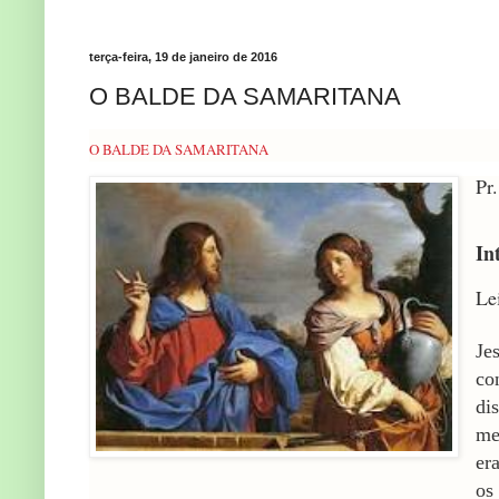
terça-feira, 19 de janeiro de 2016
O BALDE DA SAMARITANA
O BALDE DA SAMARITANA
Pr
In
Le
Je
co
di
me
er
os