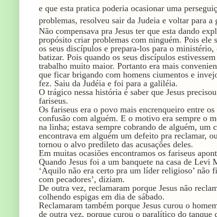
e que esta pratica poderia ocasionar uma perseguiç
problemas, resolveu sair da Judeia e voltar para a g
Não compensava pra Jesus ter que esta dando expl
propósito criar problemas com ninguém. Pois ele s
os seus discípulos e prepara-los para o ministério
batizar. Pois quando os seus discípulos estivess
trabalho muito maior. Portanto era mais convenien
que ficar brigando com homens ciumentos e invejo
fez. Saiu da Judéia e foi para a galiléia.
O trágico nessa história é saber que Jesus preciso
fariseus.
Os fariseus era o povo mais encrenqueiro entre o
confusão com alguém. E o motivo era sempre o m
na linha; estava sempre cobrando de alguém, um
encontrava em alguém um defeito pra reclamar, ou 
tornou o alvo predileto das acusações deles.
Em muitas ocasiões encontramos os fariseus apont
Quando Jesus foi a um banquete na casa de Levi Ma
‘Aquilo não era certo pra um líder religioso’ não 
com pecadores’, diziam.
De outra vez, reclamaram porque Jesus não reclam
colhendo espigas em dia de sábado.
Reclamaram também porque Jesus curou o homem 
de outra vez, porque curou o paralítico do tanqu