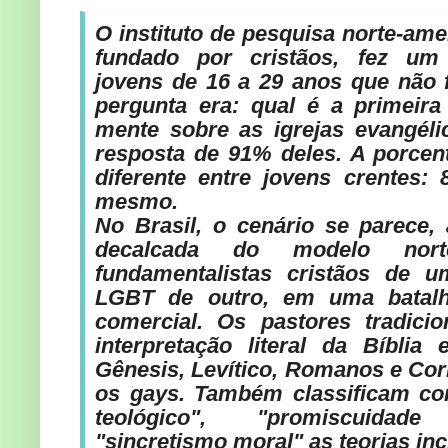
O instituto de pesquisa norte-am
fundado por cristãos, fez um
jovens de 16 a 29 anos que não 
pergunta era: qual é a primeir
mente sobre as igrejas evangéli
resposta de 91% deles. A porcen
diferente entre jovens crentes
mesmo.
No Brasil, o cenário se parece, 
decalcada do modelo norte
fundamentalistas cristãos de u
LGBT de outro, em uma batalha
comercial. Os pastores tradici
interpretação literal da Bíblia
Gênesis, Levítico, Romanos e Cor
os gays. Também classificam co
teológico", "promiscuidad
"sincretismo moral" as teorias inc