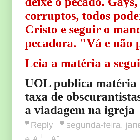
deixe o pecado. Gays, 
corruptos, todos poder
Cristo e seguir o ma
pecadora. "Vá e não
Leia a matéria a segu
UOL publica matéria "
taxa de obscurantista
a viadagem na igreja
Reply
segunda-feira, jan
+
-
e
A
A