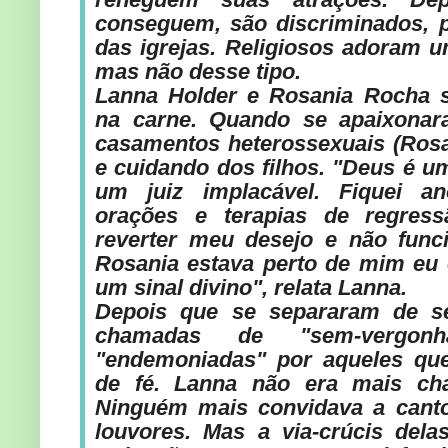
conseguem, são discriminados, 
das igrejas. Religiosos adoram u
mas não desse tipo.
Lanna Holder e Rosania Rocha s
na carne. Quando se apaixonar
casamentos heterossexuais (Ros
e cuidando dos filhos. "Deus é u
um juiz implacável. Fiquei an
orações e terapias de regress
reverter meu desejo e não func
Rosania estava perto de mim eu 
um sinal divino", relata Lanna.
Depois que se separaram de s
chamadas de "sem-vergonh
"endemoniadas" por aqueles qu
de fé. Lanna não era mais ch
Ninguém mais convidava a canto
louvores. Mas a via-crúcis del