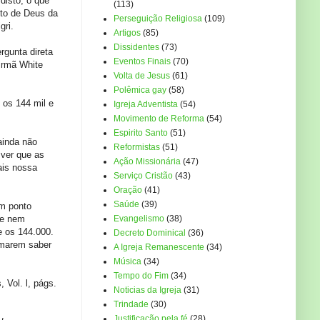
disto, o que
(113)
ito de Deus da
Perseguição Religiosa
(109)
gri.
Artigos
(85)
Dissidentes
(73)
rgunta direta
Eventos Finais
(70)
 irmã White
Volta de Jesus
(61)
Polêmica gay
(58)
 os 144 mil e
Igreja Adventista
(54)
Movimento de Reforma
(54)
Espirito Santo
(51)
ainda não
Reformistas
(51)
 ver que as
Ação Missionária
(47)
ais nossa
Serviço Cristão
(43)
Oração
(41)
Saúde
(39)
um ponto
 e nem
Evangelismo
(38)
e os 144.000.
Decreto Dominical
(36)
rmarem saber
A Igreja Remanescente
(34)
Música
(34)
Tempo do Fim
(34)
 Vol. l, págs.
Noticias da Igreja
(31)
Trindade
(30)
Justificação pela fé
(28)