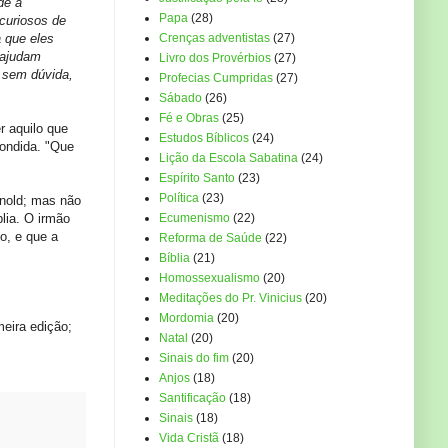
de a
Papa
(28)
curiosos de
 que eles
Crenças adventistas
(27)
 ajudam
Livro dos Provérbios
(27)
e sem dúvida,
Profecias Cumpridas
(27)
Sábado
(26)
Fé e Obras
(25)
r aquilo que
Estudos Bíblicos
(24)
pondida. "Que
Lição da Escola Sabatina
(24)
Espírito Santo
(23)
Política
(23)
rnold; mas não
lia. O irmão
Ecumenismo
(22)
o, e que a
Reforma de Saúde
(22)
Bíblia
(21)
Homossexualismo
(20)
Meditações do Pr. Vinicius
(20)
Mordomia
(20)
eira edição;
Natal
(20)
Sinais do fim
(20)
Anjos
(18)
Santificação
(18)
Sinais
(18)
Vida Cristã
(18)