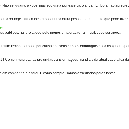
 sei quanto a você, mas sou grata por esse ciclo anual. Embora não aprecie .
er fazer hoje. Nunca incommadar uma outra pessoa para aquelle que pode fazer .
ica
s publicos, na igreja, que pelo menos uma oracão, a inicial, deve ser ajoe...
uito tempo afamado por causa dos seus habitos embriaguezes, a assignar o pen
 Como interpretar as profundas transformações mundiais da atualidade à luz das
e em campanha eleitoral. E como sempre, somos assediados pelos tantos ...