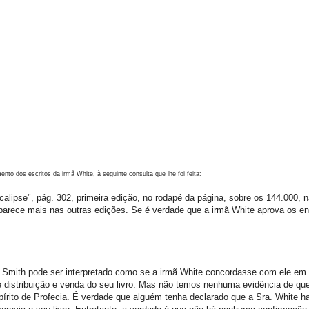
to dos escritos da irmã White, à seguinte consulta que lhe foi feita:
ipse", pág. 302, primeira edição, no rodapé da página, sobre os 144.000, 
parece mais nas outras edições. Se é verdade que a irmã White aprova os en
h Smith pode ser interpretado como se a irmã White concordasse com ele em
re distribuição e venda do seu livro. Mas não temos nenhuma evidência de qu
rito de Profecia. É verdade que alguém tenha declarado que a Sra. White haj