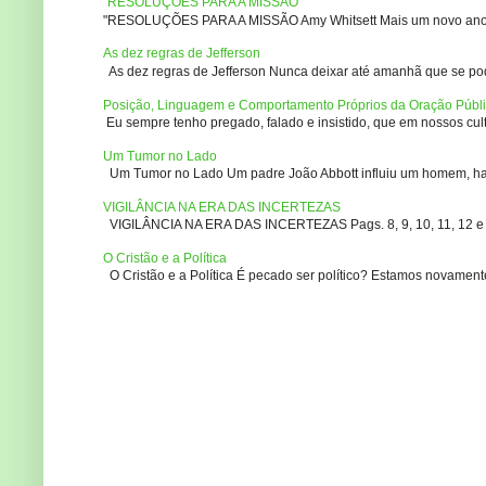
"RESOLUÇÕES PARA A MISSÃO
"RESOLUÇÕES PARA A MISSÃO Amy Whitsett Mais um novo ano. Não
As dez regras de Jefferson
As dez regras de Jefferson Nunca deixar até amanhã que se pod
Posição, Linguagem e Comportamento Próprios da Oração Públ
Eu sempre tenho pregado, falado e insistido, que em nossos culto
Um Tumor no Lado
Um Tumor no Lado Um padre João Abbott influiu um homem, ha m
VIGILÂNCIA NA ERA DAS INCERTEZAS
VIGILÂNCIA NA ERA DAS INCERTEZAS Pags. 8, 9, 10, 11, 12 e 14
O Cristão e a Política
O Cristão e a Política É pecado ser político? Estamos novament