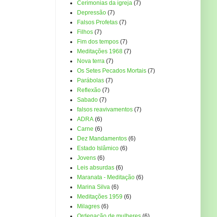
Cerimonias da igreja
(7)
Depressão
(7)
Falsos Profetas
(7)
Filhos
(7)
Fim dos tempos
(7)
Meditações 1968
(7)
Nova terra
(7)
Os Setes Pecados Mortais
(7)
Parábolas
(7)
Reflexão
(7)
Sabado
(7)
falsos reavivamentos
(7)
ADRA
(6)
Carne
(6)
Dez Mandamentos
(6)
Estado Islâmico
(6)
Jovens
(6)
Leis absurdas
(6)
Maranata - Meditação
(6)
Marina Silva
(6)
Meditações 1959
(6)
Milagres
(6)
Ordenação de mulheres
(6)