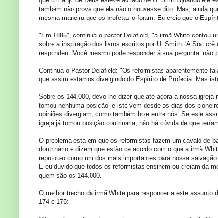
que um anjo de Deus esteve ao lado de U. Smith quando ele esc
também não prova que ela não o houvesse dito. Mas, ainda que e
mesma maneira que os profetas o foram. Eu creio que o Espíri
"Em 1895", continua o pastor Delafield, "a irmã White contou u
sobre a inspiração dos livros escritos por U. Smith: 'A Sra. crê
respondeu: 'Você mesmo pode responder á sua pergunta, não po
Continua o Pastor Delafield: "Os reformistas aparentemente fa
que assim estamos divergindo do Espírito de Profecia. Mas ist
Sobre os 144.000, devo lhe dizer que até agora a nossa igreja
tomou nenhuma posição; e isto vem desde os dias dos pioneiro
opiniões divergiam, como também hoje entre nós. Se este assun
igreja já tomou posição doutrinária, não há dúvida de que terí
O problema está em que os reformistas fazem um cavalo de ba
doutrinário e dizem que estão de acordo com o que a irmã Whi
reputou-o como um dos mais importantes para nossa salvação. 
E eu duvido que todos os reformistas ensinem ou creiam da me
quem são os 144.000.
O melhor trecho da irmã White para responder a este assunto d
174 e 175: