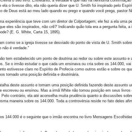
revia o seu livro. Entretanto, a verdade é que não há nenhuma confirmação 
la o tivesse dito, ela não queria dizer que U. Smith foi inspirado pelo Espír
to de Deus está ao meu lado quando eu prego e quando você prega, pastor Ni
ma experiência que teve com um diretor de Colportagem; ele fez a ela uma pe
 que eles são inspirados, não crê?' Indicando quão tola era a pergunta feita, a
de? (E. G. White, Carta 15, 1895).
lam como se a igreja tivesse se desviado do ponto de vista de U. Smith sobre
o não é verdade."
 não tem estabelecido um ponto de doutrina ao redor ou sobre este assunto e 
s. Se o irmão estudar o que cada um ensinava ou cria sobre os 144.000, vai
to estivesse claro no Espírito de Profecia como outros estão e sobre os qu
amos tomado uma posição definida e doutrinária.
talha deste assunto e tomam uma posição definida fazendo deste assunto 
te escreveu ou ensinou. Mas a irmã White não tomou posição em seus livros
Pelo contrário, ela até aconselha muita prudência quanto a discussões sobr
sma maneira sobre os 144.000. Toda a controvérsia reside no fato deles afi
os 144.000 é o seguinte que o irmão encontra no livro Mensagens Escolhidas,