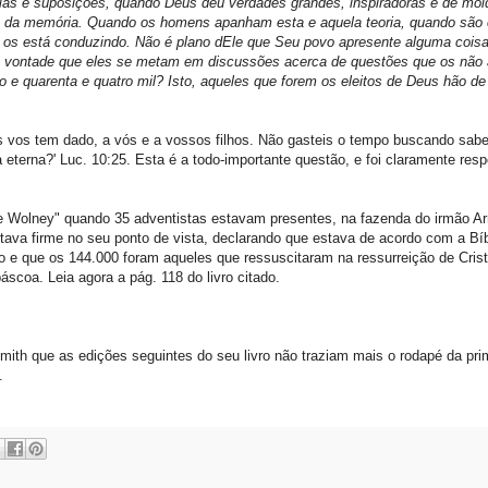
ulas e suposições, quando Deus deu verdades grandes, inspiradoras e de mol
o da memória. Quando os homens apanham esta e aquela teoria, quando são 
 os está conduzindo. Não é plano dEle que Seu povo apresente alguma coisa
a vontade que eles se metam em discussões acerca de questões que os não
o e quarenta e quatro mil? Isto, aqueles que forem os eleitos de Deus hão d
s vos tem dado, a vós e a vossos filhos. Não gasteis o tempo buscando sabe
da eterna?' Luc. 10:25. Esta é a todo-importante questão, e foi claramente res
de Wolney" quando 35 adventistas estavam presentes, na fazenda do irmão A
ava firme no seu ponto de vista, declarando que estava de acordo com a Bíb
 e que os 144.000 foram aqueles que ressuscitaram na ressurreição de Crist
scoa. Leia agora a pág. 118 do livro citado.
ith que as edições seguintes do seu livro não traziam mais o rodapé da prim
.