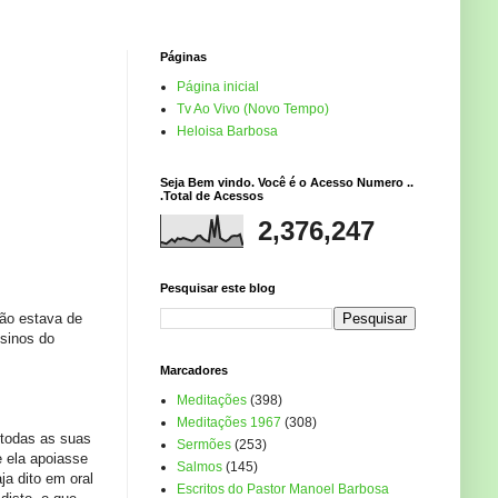
Páginas
Página inicial
Tv Ao Vivo (Novo Tempo)
Heloisa Barbosa
Seja Bem vindo. Você é o Acesso Numero ..
.Total de Acessos
2,376,247
Pesquisar este blog
não estava de
sinos do
Marcadores
Meditações
(398)
Meditações 1967
(308)
 todas as suas
Sermões
(253)
e ela apoiasse
Salmos
(145)
a dito em oral
Escritos do Pastor Manoel Barbosa