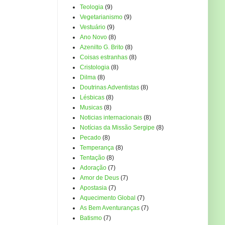
Teologia
(9)
Vegetarianismo
(9)
Vestuário
(9)
Ano Novo
(8)
Azenilto G. Brito
(8)
Coisas estranhas
(8)
Cristologia
(8)
Dilma
(8)
Doutrinas Adventistas
(8)
Lésbicas
(8)
Musicas
(8)
Noticias internacionais
(8)
Notícias da Missão Sergipe
(8)
Pecado
(8)
Temperança
(8)
Tentação
(8)
Adoração
(7)
Amor de Deus
(7)
Apostasia
(7)
Aquecimento Global
(7)
As Bem Aventuranças
(7)
Batismo
(7)