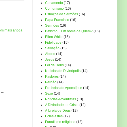
Casamento
(17)
Comunismo
(16)
Esboços de Sermões
(16)
Papa Francisco
(16)
Sermôes
(16)
em mais antiga
Batismo... Em nome de Quem?
(15)
Ellen White
(15)
Fidelidade
(15)
Salvação
(15)
Aborto
(14)
Jesus
(14)
Lei de Deus
(14)
Noticias de Divinópolis
(14)
Pastores
(14)
Perdão
(14)
Profecias do Apocalípse
(14)
...
Sexo
(14)
Noticias Adventistas
(13)
A Divindade de Cristo
(12)
A Igreja de Deus
(12)
Eclesiastes
(12)
Fanatismo religioso
(12)