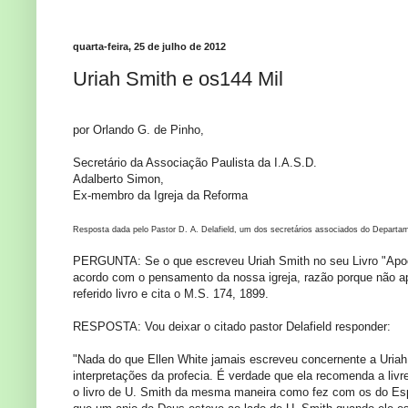
quarta-feira, 25 de julho de 2012
Uriah Smith e os144 Mil
por Orlando G. de Pinho,
Secretário da Associação Paulista da I.A.S.D.
Adalberto Simon,
Ex-membro da Igreja da Reforma
Resposta dada pelo Pastor D. A. Delafield, um dos secretários associados do Departamen
PERGUNTA: Se o que escreveu Uriah Smith no seu Livro "Apocal
acordo com o pensamento da nossa igreja, razão porque não a
referido livro e cita o M.S. 174, 1899.
RESPOSTA: Vou deixar o citado pastor Delafield responder:
"Nada do que Ellen White jamais escreveu concernente a Uria
interpretações da profecia. É verdade que ela recomenda a liv
o livro de U. Smith da mesma maneira como fez com os do Espí