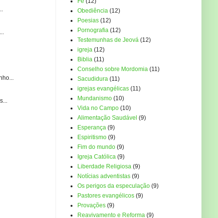
Fé
(12)
..
Obediência
(12)
Poesias
(12)
Pornografia
(12)
..
Testemunhas de Jeová
(12)
igreja
(12)
Biblia
(11)
Conselho sobre Mordomia
(11)
ho...
Sacudidura
(11)
igrejas evangélicas
(11)
Mundanismo
(10)
...
Vida no Campo
(10)
Alimentação Saudável
(9)
Esperança
(9)
Espiritismo
(9)
Fim do mundo
(9)
Igreja Católica
(9)
Liberdade Religiosa
(9)
Notícias adventistas
(9)
Os perigos da especulação
(9)
Pastores evangélicos
(9)
Provações
(9)
Reavivamento e Reforma
(9)