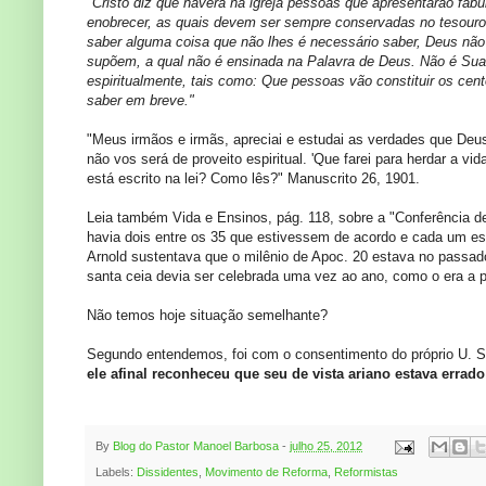
"Cristo diz que haverá na igreja pessoas que apresentarão fáb
enobrecer, as quais devem ser sempre conservadas no tesour
saber alguma coisa que não lhes é necessário saber, Deus não
supõem, a qual não é ensinada na Palavra de Deus. Não é Su
espiritualmente, tais como: Que pessoas vão constituir os cent
saber em breve."
"Meus irmãos e irmãs, apreciai e estudai as verdades que Deu
não vos será de proveito espiritual. 'Que farei para herdar a vi
está escrito na lei? Como lês?" Manuscrito 26, 1901.
Leia também Vida e Ensinos, pág. 118, sobre a "Conferência 
havia dois entre os 35 que estivessem de acordo e cada um est
Arnold sustentava que o milênio de Apoc. 20 estava no passado
santa ceia devia ser celebrada uma vez ao ano, como o era a pá
Não temos hoje situação semelhante?
Segundo entendemos, foi com o consentimento do próprio U. Sm
ele afinal reconheceu que seu de vista ariano estava errado
By
Blog do Pastor Manoel Barbosa
-
julho 25, 2012
Labels:
Dissidentes
,
Movimento de Reforma
,
Reformistas