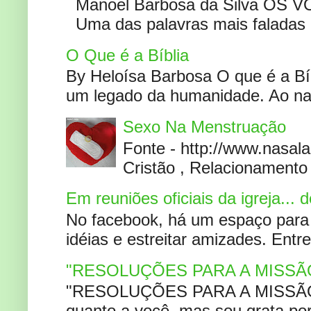
Manoel Barbosa da Silva OS V
Uma das palavras mais faladas no
O Que é a Bíblia
By Heloísa Barbosa O que é a Bí
um legado da humanidade. Ao narr
Sexo Na Menstruação
Fonte - http://www.nasa
Cristão , Relacionamento 
Em reuniões oficiais da igreja...
No facebook, há um espaço para 
idéias e estreitar amizades. Entr
"RESOLUÇÕES PARA A MISSÃ
"RESOLUÇÕES PARA A MISSÃO A
quanto a você, mas sou grata por