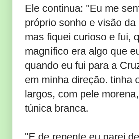
Ele continua: "
Eu me sen
próprio sonho
e visão
da
mas
fiquei curioso
e fui
,
q
magnífico
era algo que e
quando eu fui
para a Cru
em minha direção
.
tinha 
largos
,
com
pele morena
túnica branca
.
"
E de repente
eu parei d