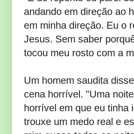
andando
em direção ao
em minha direção.
Eu o 
Jesus.
Sem saber porqu
tocou meu
rosto com
a m
Um homem
saudita
diss
cena
horrível.
"
Uma noite
horrível
em que
eu tinha 
trouxe
um medo real
e
es