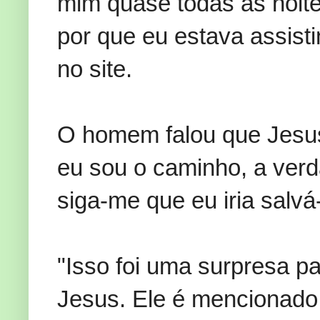
mim
quase todas as noit
por que
eu estava assist
no site.
O homem
falou
que
Jesu
eu
sou o caminho,
a
verd
siga-me
que eu
iria salvá
"Isso
foi uma surpresa p
Jesus.
Ele é mencionado