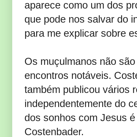
aparece como
um dos pr
que pode
nos salvar do i
para
me
explicar sobre e
Os muçulmanos não
são
encontros
notáveis
.
Cost
também
publicou vários
r
independentemente do
c
dos
sonhos com
Jesus
é
Costenbader
.