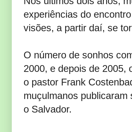
Nos
últimos dois anos,
m
experiências
do encontr
visões
, a partir daí
,
se to
O número de
sonhos co
2000,
e depois de
2005, 
o pastor
Frank
Costenba
muçulmanos
publicar
am
o
Salvador.