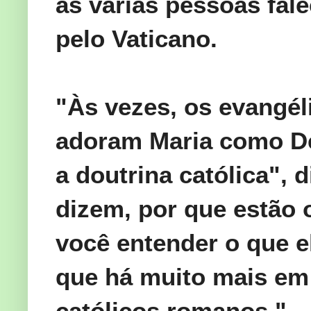
as várias
pessoas fale
pelo Vaticano.
"
Às vezes,
os evangél
adoram
Maria como
D
a doutrina
católica
", 
dizem
, por que
estão 
você
entender o que
e
que
há muito mais
em
católicos romanos
.
"