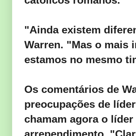
"Ainda
existem difere
Warren.
"
Mas o mais 
estamos
no mesmo ti
Os comentários de
Wa
preocupações
de
líde
chamam
agora o líder
arrependimento
.
"
Clar