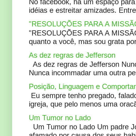
No facebook, há um espaço para 
idéias e estreitar amizades. Entr
"RESOLUÇÕES PARA A MISSÃ
"RESOLUÇÕES PARA A MISSÃO A
quanto a você, mas sou grata por
As dez regras de Jefferson
As dez regras de Jefferson Nunc
Nunca incommadar uma outra pess
Posição, Linguagem e Comportam
Eu sempre tenho pregado, falado 
igreja, que pelo menos uma oracão
Um Tumor no Lado
Um Tumor no Lado Um padre Joã
afamado por causa dos seus habi