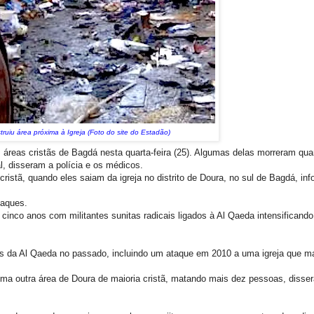
ruiu área próxima à Igreja (Foto do site do Estadão)
eas cristãs de Bagdá nesta quarta-feira (25). Algumas delas morreram qua
l, disseram a polícia e os médicos.
istã, quando eles saiam da igreja no distrito de Doura, no sul de Bagdá, in
taques.
 cinco anos com militantes sunitas radicais ligados à Al Qaeda intensificand
ntes da Al Qaeda no passado, incluindo um ataque em 2010 a uma igreja que 
outra área de Doura de maioria cristã, matando mais dez pessoas, dissera