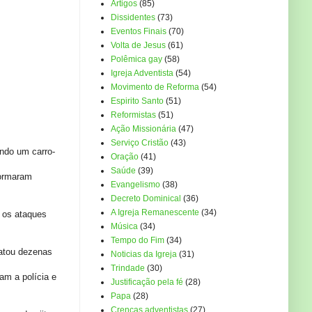
Artigos
(85)
Dissidentes
(73)
Eventos Finais
(70)
Volta de Jesus
(61)
Polêmica gay
(58)
Igreja Adventista
(54)
Movimento de Reforma
(54)
Espirito Santo
(51)
Reformistas
(51)
Ação Missionária
(47)
Serviço Cristão
(43)
ndo um carro-
Oração
(41)
Saúde
(39)
formaram
Evangelismo
(38)
Decreto Dominical
(36)
A Igreja Remanescente
(34)
o os ataques
Música
(34)
Tempo do Fim
(34)
matou dezenas
Noticias da Igreja
(31)
Trindade
(30)
m a polícia e
Justificação pela fé
(28)
Papa
(28)
Crenças adventistas
(27)