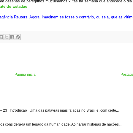
ram dezenas de peregrinos muçulmanos xiitas na semana que antecede o dia 
site do Estadão
agência Reuters. Agora, imaginem se fosse o contrário, ou seja, que as víti
Página inicial
Postag
3 Introdução Uma das palavras mais faladas no Brasil é, com certe...
s considerá-la um legado da humanidade. Ao narrar histórias de nações...