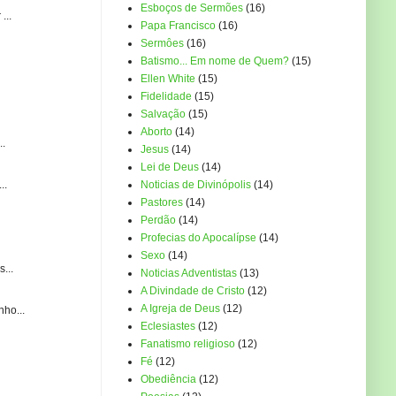
Esboços de Sermões
(16)
...
Papa Francisco
(16)
Sermôes
(16)
Batismo... Em nome de Quem?
(15)
Ellen White
(15)
Fidelidade
(15)
Salvação
(15)
Aborto
(14)
..
Jesus
(14)
Lei de Deus
(14)
Noticias de Divinópolis
(14)
..
Pastores
(14)
Perdão
(14)
Profecias do Apocalípse
(14)
Sexo
(14)
...
Noticias Adventistas
(13)
A Divindade de Cristo
(12)
A Igreja de Deus
(12)
ho...
Eclesiastes
(12)
Fanatismo religioso
(12)
Fé
(12)
Obediência
(12)