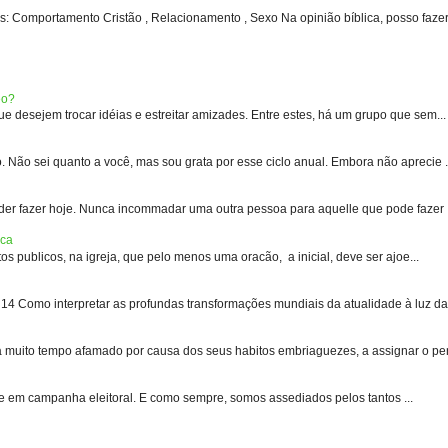
: Comportamento Cristão , Relacionamento , Sexo Na opinião bíblica, posso fazer 
eo?
 desejem trocar idéias e estreitar amizades. Entre estes, há um grupo que sem...
 sei quanto a você, mas sou grata por esse ciclo anual. Embora não aprecie .
er fazer hoje. Nunca incommadar uma outra pessoa para aquelle que pode fazer .
ica
s publicos, na igreja, que pelo menos uma oracão, a inicial, deve ser ajoe...
 Como interpretar as profundas transformações mundiais da atualidade à luz das
uito tempo afamado por causa dos seus habitos embriaguezes, a assignar o pen
e em campanha eleitoral. E como sempre, somos assediados pelos tantos ...