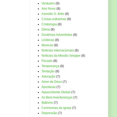
Vestuário
(9)
Ano Novo
(8)
Azenilto G. Brito
(8)
Coisas estranhas
(8)
Cristologia
(8)
Dilma
(8)
Doutrinas Adventistas
(8)
Lésbicas
(8)
Musicas
(8)
Noticias internacionais
(8)
Notícias da Missão Sergipe
(8)
Pecado
(8)
Temperança
(8)
Tentação
(8)
Adoração
(7)
Amor de Deus
(7)
Apostasia
(7)
Aquecimento Global
(7)
As Bem Aventuranças
(7)
Batismo
(7)
Cerimonias da igreja
(7)
Depressão
(7)