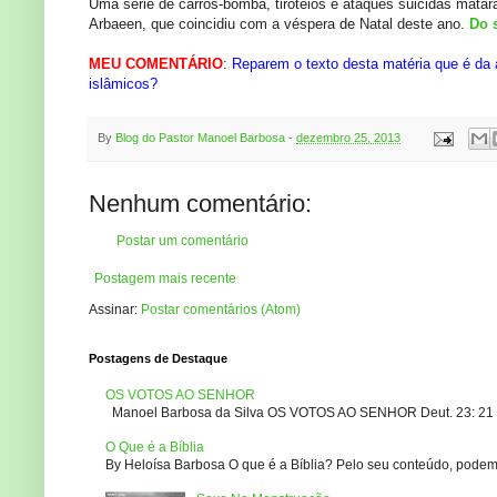
Uma série de carros-bomba, tiroteios e ataques suicidas mata
Arbaeen, que coincidiu com a véspera de Natal deste ano.
Do 
MEU COMENTÁRIO
:
Reparem o texto desta matéria que é da 
islâmicos?
By
Blog do Pastor Manoel Barbosa
-
dezembro 25, 2013
Nenhum comentário:
Postar um comentário
Postagem mais recente
Assinar:
Postar comentários (Atom)
Postagens de Destaque
OS VOTOS AO SENHOR
Manoel Barbosa da Silva OS VOTOS AO SENHOR Deut. 23: 21 – 2
O Que é a Bíblia
By Heloísa Barbosa O que é a Bíblia? Pelo seu conteúdo, podemo