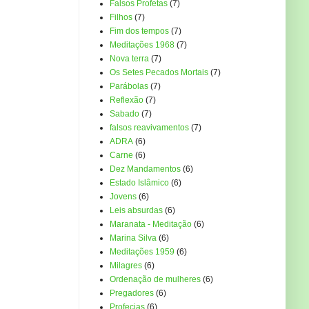
Falsos Profetas
(7)
Filhos
(7)
Fim dos tempos
(7)
Meditações 1968
(7)
Nova terra
(7)
Os Setes Pecados Mortais
(7)
Parábolas
(7)
Reflexão
(7)
Sabado
(7)
falsos reavivamentos
(7)
ADRA
(6)
Carne
(6)
Dez Mandamentos
(6)
Estado Islâmico
(6)
Jovens
(6)
Leis absurdas
(6)
Maranata - Meditação
(6)
Marina Silva
(6)
Meditações 1959
(6)
Milagres
(6)
Ordenação de mulheres
(6)
Pregadores
(6)
Profecias
(6)