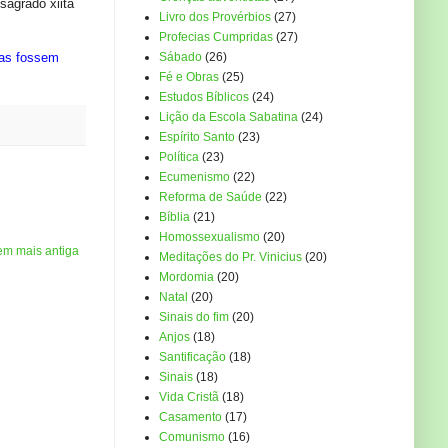
sagrado xiita
Livro dos Provérbios
(27)
Profecias Cumpridas
(27)
mas fossem
Sábado
(26)
Fé e Obras
(25)
Estudos Bíblicos
(24)
Lição da Escola Sabatina
(24)
Espírito Santo
(23)
Política
(23)
Ecumenismo
(22)
Reforma de Saúde
(22)
Bíblia
(21)
Homossexualismo
(20)
em mais antiga
Meditações do Pr. Vinicius
(20)
Mordomia
(20)
Natal
(20)
Sinais do fim
(20)
Anjos
(18)
Santificação
(18)
Sinais
(18)
Vida Cristã
(18)
Casamento
(17)
Comunismo
(16)