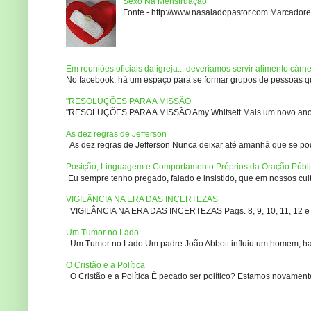
Sexo Na Menstruação
Fonte - http://www.nasaladopastor.com Marcadores
Em reuniões oficiais da igreja... deveríamos servir alimento cárn
No facebook, há um espaço para se formar grupos de pessoas que
"RESOLUÇÕES PARA A MISSÃO
"RESOLUÇÕES PARA A MISSÃO Amy Whitsett Mais um novo ano. Não
As dez regras de Jefferson
As dez regras de Jefferson Nunca deixar até amanhã que se pod
Posição, Linguagem e Comportamento Próprios da Oração Públ
Eu sempre tenho pregado, falado e insistido, que em nossos culto
VIGILÂNCIA NA ERA DAS INCERTEZAS
VIGILÂNCIA NA ERA DAS INCERTEZAS Pags. 8, 9, 10, 11, 12 e 14
Um Tumor no Lado
Um Tumor no Lado Um padre João Abbott influiu um homem, ha m
O Cristão e a Política
O Cristão e a Política É pecado ser político? Estamos novament