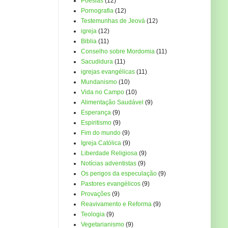
Poesias
(12)
Pornografia
(12)
Testemunhas de Jeová
(12)
igreja
(12)
Biblia
(11)
Conselho sobre Mordomia
(11)
Sacudidura
(11)
igrejas evangélicas
(11)
Mundanismo
(10)
Vida no Campo
(10)
Alimentação Saudável
(9)
Esperança
(9)
Espiritismo
(9)
Fim do mundo
(9)
Igreja Católica
(9)
Liberdade Religiosa
(9)
Notícias adventistas
(9)
Os perigos da especulação
(9)
Pastores evangélicos
(9)
Provações
(9)
Reavivamento e Reforma
(9)
Teologia
(9)
Vegetarianismo
(9)