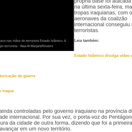
própria base foi atacada
na última sexta-feira, m
tropas iraquianas, com 
aeronaves da coalizão
internacional conseguiu 
terroristas.
Leia também:
ava nas mãos do terrorista Estado Islâmico. A
 terrorista - Alaa Al-Marjani/Reuters
Estado Islâmico divulga vídeo 
torização de guerra
o Iraque
inda controladas pelo governo iraquiano na província d
de internacional. Por sua vez, o porta-voz do Pentágon
tura da cidade de outra forma, dizendo que foi a primeir
avançar em um novo território.