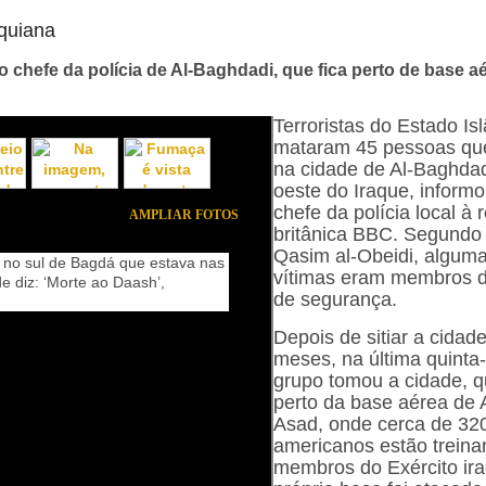
quiana
 chefe da polícia de Al-Baghdadi, que fica perto de base aé
Terroristas do Estado Is
mataram 45 pessoas qu
na cidade de Al-Baghdad
oeste do Iraque, inform
chefe da polícia local à 
AMPLIAR FOTOS
britânica BBC. Segundo 
Qasim al-Obeidi, algum
vítimas eram membros d
de segurança.
Depois de sitiar a cidad
meses, na última quinta-
grupo tomou a cidade, q
perto da base aérea de A
Asad, onde cerca de 320 
americanos estão trein
membros do Exército ira