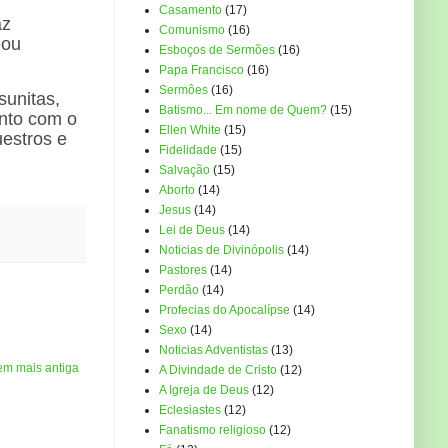
Casamento
(17)
az
Comunismo
(16)
eou
Esboços de Sermões
(16)
Papa Francisco
(16)
Sermôes
(16)
sunitas,
Batismo... Em nome de Quem?
(15)
unto com o
Ellen White
(15)
uestros e
Fidelidade
(15)
Salvação
(15)
Aborto
(14)
Jesus
(14)
Lei de Deus
(14)
Noticias de Divinópolis
(14)
Pastores
(14)
Perdão
(14)
Profecias do Apocalípse
(14)
Sexo
(14)
Noticias Adventistas
(13)
em mais antiga
A Divindade de Cristo
(12)
A Igreja de Deus
(12)
Eclesiastes
(12)
Fanatismo religioso
(12)