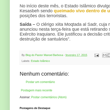
No início deste mês, o Estado Islâmico divul
Kesasbeh sendo
queimado vivo dentro de u
posições dos terroristas.
Saída –
O clérigo xiita Moqtada al Sadr, cuja 
anunciou nesta terça-feira que está retirand
Exército iraquiano. Ele justificou a decisão 
destruição de santuários”.
By
Blog do Pastor Manoel Barbosa
-
fevereiro 17, 2015
Labels:
Estado Islâmico
Nenhum comentário:
Postar um comentário
Postagem mais recente
Assinar:
Postar comentários (Atom)
Postagens de Destaque