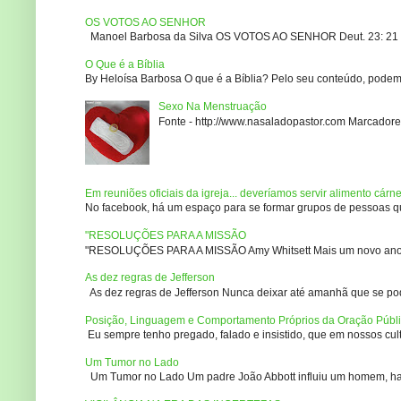
OS VOTOS AO SENHOR
Manoel Barbosa da Silva OS VOTOS AO SENHOR Deut. 23: 21 – 2
O Que é a Bíblia
By Heloísa Barbosa O que é a Bíblia? Pelo seu conteúdo, podemo
Sexo Na Menstruação
Fonte - http://www.nasaladopastor.com Marcadores
Em reuniões oficiais da igreja... deveríamos servir alimento cárn
No facebook, há um espaço para se formar grupos de pessoas que
"RESOLUÇÕES PARA A MISSÃO
"RESOLUÇÕES PARA A MISSÃO Amy Whitsett Mais um novo ano. Não
As dez regras de Jefferson
As dez regras de Jefferson Nunca deixar até amanhã que se pod
Posição, Linguagem e Comportamento Próprios da Oração Públ
Eu sempre tenho pregado, falado e insistido, que em nossos culto
Um Tumor no Lado
Um Tumor no Lado Um padre João Abbott influiu um homem, ha m