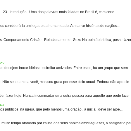
3 Introdução Uma das palavras mais faladas no Brasil é, com certe...
s considerá-la um legado da humanidade. Ao narrar histórias de nações...
: Comportamento Cristão , Relacionamento , Sexo Na opinião bíblica, posso fazer 
eo?
 desejem trocar idéias e estreitar amizades. Entre estes, há um grupo que sem...
 sei quanto a você, mas sou grata por esse ciclo anual. Embora não aprecie .
er fazer hoje. Nunca incommadar uma outra pessoa para aquelle que pode fazer .
ica
s publicos, na igreja, que pelo menos uma oracão, a inicial, deve ser ajoe...
uito tempo afamado por causa dos seus habitos embriaguezes, a assignar o pen