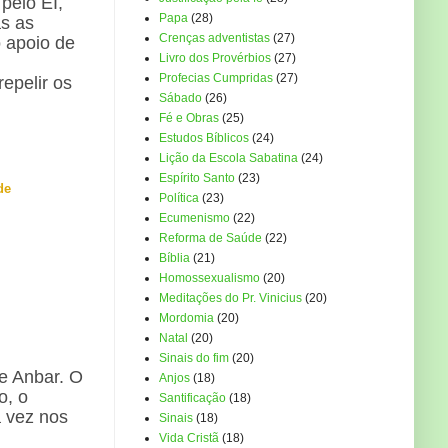
 pelo EI,
Papa
(28)
as as
Crenças adventistas
(27)
o apoio de
Livro dos Provérbios
(27)
Profecias Cumpridas
(27)
repelir os
Sábado
(26)
Fé e Obras
(25)
Estudos Bíblicos
(24)
Lição da Escola Sabatina
(24)
Espírito Santo
(23)
de
Política
(23)
Ecumenismo
(22)
Reforma de Saúde
(22)
Bíblia
(21)
Homossexualismo
(20)
Meditações do Pr. Vinicius
(20)
Mordomia
(20)
Natal
(20)
Sinais do fim
(20)
e Anbar. O
Anjos
(18)
o, o
Santificação
(18)
a vez nos
Sinais
(18)
Vida Cristã
(18)