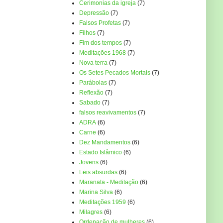
Cerimonias da igreja
(7)
Depressão
(7)
Falsos Profetas
(7)
Filhos
(7)
Fim dos tempos
(7)
Meditações 1968
(7)
Nova terra
(7)
Os Setes Pecados Mortais
(7)
Parábolas
(7)
Reflexão
(7)
Sabado
(7)
falsos reavivamentos
(7)
ADRA
(6)
Carne
(6)
Dez Mandamentos
(6)
Estado Islâmico
(6)
Jovens
(6)
Leis absurdas
(6)
Maranata - Meditação
(6)
Marina Silva
(6)
Meditações 1959
(6)
Milagres
(6)
Ordenação de mulheres
(6)