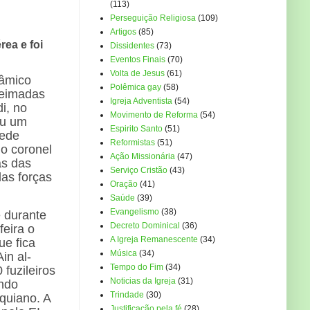
(113)
Perseguição Religiosa
(109)
Artigos
(85)
rea e foi
Dissidentes
(73)
Eventos Finais
(70)
Volta de Jesus
(61)
lâmico
Polêmica gay
(58)
eimadas
Igreja Adventista
(54)
i, no
Movimento de Reforma
(54)
ou um
Espirito Santo
(51)
rede
Reformistas
(51)
o coronel
Ação Missionária
(47)
as das
Serviço Cristão
(43)
as forças
Oração
(41)
Saúde
(39)
Evangelismo
(38)
e durante
Decreto Dominical
(36)
feira o
A Igreja Remanescente
(34)
ue fica
Música
(34)
in al-
Tempo do Fim
(34)
fuzileiros
Noticias da Igreja
(31)
ando
Trindade
(30)
quiano. A
Justificação pela fé
(28)