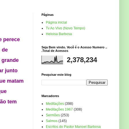
Páginas
Página inicial
Tv Ao Vivo (Novo Tempo)
Heloisa Barbosa
e perece
Seja Bem vindo. Você é o Acesso Numero ..
o de
.Total de Acessos
2,378,234
 grande
r junto
Pesquisar este blog
 que matam
que
Marcadores
Não tem
Meditações
(398)
Meditações 1967
(308)
Sermões
(253)
Salmos
(145)
Escritos do Pastor Manoel Barbosa