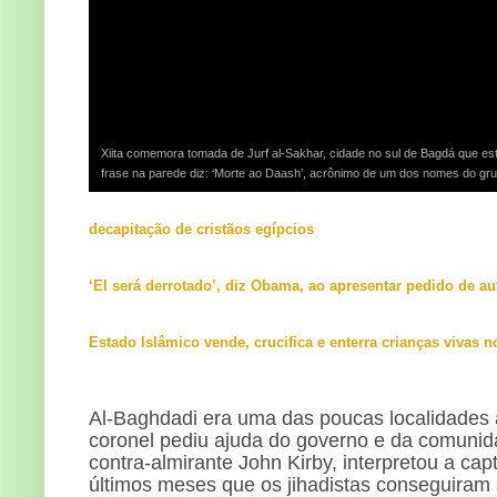
Xiita comemora tomada de Jurf al-Sakhar, cidade no sul de Bagdá que est
frase na parede diz: ‘Morte ao Daash’, acrônimo de um dos nomes do grupo
decapitação de cristãos egípcios
‘EI será derrotado’, diz Obama, ao apresentar pedido de au
Estado Islâmico vende, crucifica e enterra crianças vivas n
Al-Baghdadi era uma das poucas localidades a
coronel pediu ajuda do governo e da comunida
contra-almirante John Kirby, interpretou a cap
últimos meses que os jihadistas conseguiram 