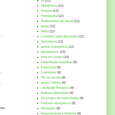
Fé
(12)
Obediência
(12)
Poesias
(12)
Pornografia
(12)
Testemunhas de Jeová
(12)
igreja
(12)
Biblia
(11)
...
Conselho sobre Mordomia
(11)
Sacudidura
(11)
igrejas evangélicas
(11)
Mundanismo
(10)
Vida no Campo
(10)
Alimentação Saudável
(9)
Esperança
(9)
..
Espiritismo
(9)
Fim do mundo
(9)
Igreja Católica
(9)
..
Liberdade Religiosa
(9)
Notícias adventistas
(9)
Os perigos da especulação
(9)
Pastores evangélicos
(9)
ho...
Provações
(9)
Reavivamento e Reforma
(9)