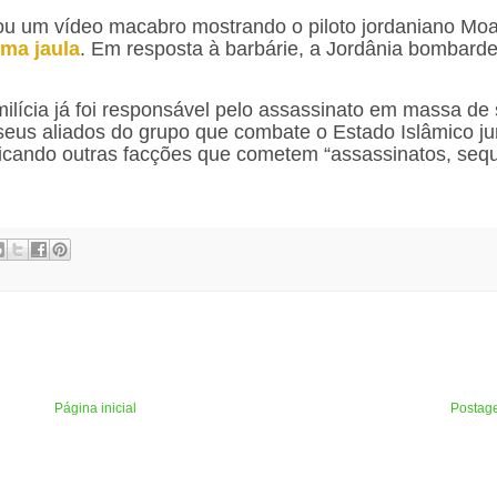
gou um vídeo macabro mostrando o piloto jordaniano Mo
ma jaula
. Em resposta à barbárie, a Jordânia bombard
milícia já foi responsável pelo assassinato em massa de 
o seus aliados do grupo que combate o Estado Islâmico j
criticando outras facções que cometem “assassinatos, seq
Página inicial
Postag