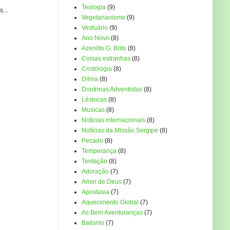
Teologia
(9)
...
Vegetarianismo
(9)
Vestuário
(9)
Ano Novo
(8)
Azenilto G. Brito
(8)
Coisas estranhas
(8)
Cristologia
(8)
Dilma
(8)
Doutrinas Adventistas
(8)
Lésbicas
(8)
Musicas
(8)
Noticias internacionais
(8)
Notícias da Missão Sergipe
(8)
Pecado
(8)
Temperança
(8)
Tentação
(8)
Adoração
(7)
Amor de Deus
(7)
Apostasia
(7)
Aquecimento Global
(7)
As Bem Aventuranças
(7)
Batismo
(7)