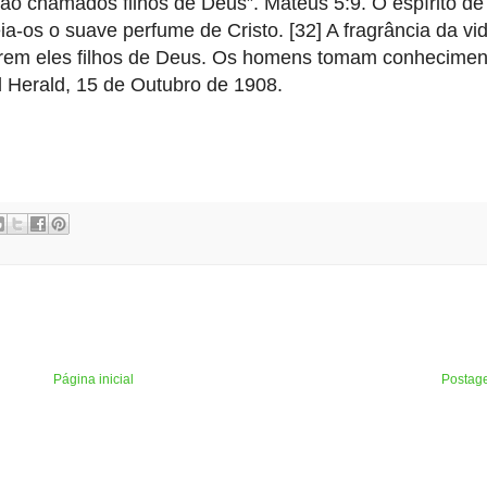
rão chamados filhos de Deus”. Mateus 5:9. O espírito de
os o suave perfume de Cristo. [32] A fragrância da vid
erem eles filhos de Deus. Os homens tomam conhecimen
 Herald, 15 de Outubro de 1908.
Página inicial
Postag