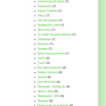
Cerimonias da igreja
(7)
Depressão
(7)
Falsos Profetas
(7)
Filhos
(7)
Fim dos tempos
(7)
Meditações 1968
(7)
Nova terra
(7)
Os Setes Pecados Mortais
(7)
Parábolas
(7)
Reflexão
(7)
Sabado
(7)
falsos reavivamentos
(7)
ADRA
(6)
Carne
(6)
Dez Mandamentos
(6)
Estado Islâmico
(6)
Jovens
(6)
Leis absurdas
(6)
Maranata - Meditação
(6)
Marina Silva
(6)
Meditações 1959
(6)
Milagres
(6)
Ordenação de mulheres
(6)