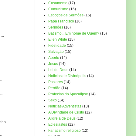
Casamento
(17)
Comunismo
(16)
Esboços de Sermões
(16)
Papa Francisco
(16)
Sermôes
(16)
Batismo... Em nome de Quem?
(15)
...
Ellen White
(15)
Fidelidade
(15)
Salvação
(15)
Aborto
(14)
Jesus
(14)
Lei de Deus
(14)
Noticias de Divinópolis
(14)
..
Pastores
(14)
Perdão
(14)
..
Profecias do Apocalípse
(14)
Sexo
(14)
Noticias Adventistas
(13)
A Divindade de Cristo
(12)
A Igreja de Deus
(12)
ho...
Eclesiastes
(12)
Fanatismo religioso
(12)