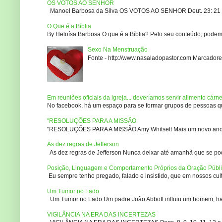
OS VOTOS AO SENHOR
Manoel Barbosa da Silva OS VOTOS AO SENHOR Deut. 23: 21 – 2
O Que é a Bíblia
By Heloísa Barbosa O que é a Bíblia? Pelo seu conteúdo, podemo
Sexo Na Menstruação
Fonte - http://www.nasaladopastor.com Marcadores
Em reuniões oficiais da igreja... deveríamos servir alimento cárn
No facebook, há um espaço para se formar grupos de pessoas que
"RESOLUÇÕES PARA A MISSÃO
"RESOLUÇÕES PARA A MISSÃO Amy Whitsett Mais um novo ano. Não
As dez regras de Jefferson
As dez regras de Jefferson Nunca deixar até amanhã que se pod
Posição, Linguagem e Comportamento Próprios da Oração Públ
Eu sempre tenho pregado, falado e insistido, que em nossos culto
Um Tumor no Lado
Um Tumor no Lado Um padre João Abbott influiu um homem, ha m
VIGILÂNCIA NA ERA DAS INCERTEZAS