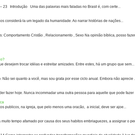
3 Introdução Uma das palavras mais faladas no Brasil é, com certe...
s considerá-la um legado da humanidade. Ao narrar histórias de nações...
: Comportamento Cristão , Relacionamento , Sexo Na opinião bíblica, posso fazer 
eo?
 desejem trocar idéias e estreitar amizades. Entre estes, há um grupo que sem...
 sei quanto a você, mas sou grata por esse ciclo anual. Embora não aprecie .
er fazer hoje. Nunca incommadar uma outra pessoa para aquelle que pode fazer .
ica
s publicos, na igreja, que pelo menos uma oracão, a inicial, deve ser ajoe...
uito tempo afamado por causa dos seus habitos embriaguezes, a assignar o pen