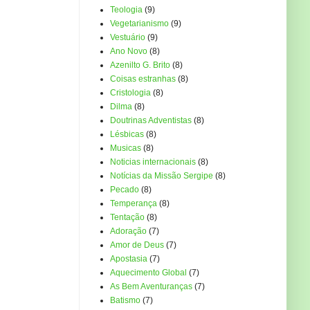
Teologia
(9)
Vegetarianismo
(9)
Vestuário
(9)
Ano Novo
(8)
Azenilto G. Brito
(8)
Coisas estranhas
(8)
Cristologia
(8)
Dilma
(8)
Doutrinas Adventistas
(8)
Lésbicas
(8)
Musicas
(8)
Noticias internacionais
(8)
Notícias da Missão Sergipe
(8)
Pecado
(8)
Temperança
(8)
Tentação
(8)
Adoração
(7)
Amor de Deus
(7)
Apostasia
(7)
Aquecimento Global
(7)
As Bem Aventuranças
(7)
Batismo
(7)