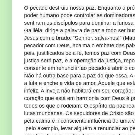
O pecado destruiu nossa paz. Enquanto o pr
poder humano pode controlar as dominadoras
sentiram os discípulos para dominar a furio
Galiléia, dirige a palavra de paz a todo ser 
Jesus com o brado: “Senhor, salva-nos!” (Mate
pecador com Deus, acalma o embate das paix
pois, justificados pela fé, temos paz com Deu
justiça será paz, e a operação da justiça, re
consente em renunciar ao pecado e abrir o cor
Não há outra base para a paz do que essa. A g
a luta e enche a vida de amor. Aquele que e
infeliz. A inveja não habitará em seu coração; 
coração que está em harmonia com Deus é part
todos os que o rodeiam. O espírito da paz re
lutas mundanas. Os seguidores de Cristo sã
pela calma e inconsciente influência de uma v
pelo exemplo, levar alguém a renunciar ao pe