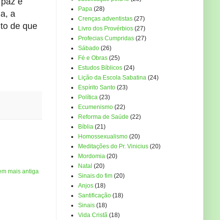
 paz é
Papa
(28)
a, a
Crenças adventistas
(27)
to de que
Livro dos Provérbios
(27)
Profecias Cumpridas
(27)
Sábado
(26)
Fé e Obras
(25)
Estudos Bíblicos
(24)
Lição da Escola Sabatina
(24)
Espírito Santo
(23)
Política
(23)
Ecumenismo
(22)
Reforma de Saúde
(22)
Bíblia
(21)
Homossexualismo
(20)
Meditações do Pr. Vinicius
(20)
Mordomia
(20)
Natal
(20)
em mais antiga
Sinais do fim
(20)
Anjos
(18)
Santificação
(18)
Sinais
(18)
Vida Cristã
(18)