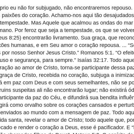
óprio eu não for subjugado, não encontraremos repouso
 paixões do coração. Achamo-nos aqui tão desajudado
sa tempestade. Mas Aquele que acalmou as ondas do mar
humano. Por feroz que seja a tempestade, os que se volv
us 8:25) encontrarão livramento. Sua graça, que reconci
ões humanas, e em Seu amor o coração repousa. ... “S
s por nosso Senhor Jesus Cristo.” Romanos 5:1. “O efeit
pouso e segurança, para sempre.” Isaías 32:17. Todo aqu
ação ao amor de Cristo, torna-se participante dessa paz 
raça de Cristo, recebida no coração, subjuga a inimizad
stá em paz com Deus e com seus semelhantes, não se po
ruins suspeitas ali não encontrarão lugar; não existirá ó
icipante da paz do Céu, e difundirá sua bendita influên
agirá como orvalho sobre os corações cansados e pertur
o enviados ao mundo com a mensagem de paz. Todo aqu
ida santa, revelar o amor de Cristo; todo aquele que, po
cado e render o coração a Deus, esse é pacificador. E 