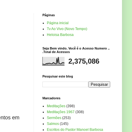
Páginas
Página inicial
Tv Ao Vivo (Novo Tempo)
Heloisa Barbosa
Seja Bem vindo. Você é o Acesso Numero ..
.Total de Acessos
2,375,086
Pesquisar este blog
Marcadores
Meditações
(398)
Meditações 1967
(308)
entos em
Sermões
(253)
Salmos
(145)
Escritos do Pastor Manoel Barbosa