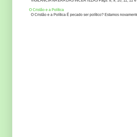
VIGILÂNCIA NA ERA DAS INCERTEZAS Pags. 8, 9, 10, 11, 12 e 14
O Cristão e a Política
O Cristão e a Política É pecado ser político? Estamos novament