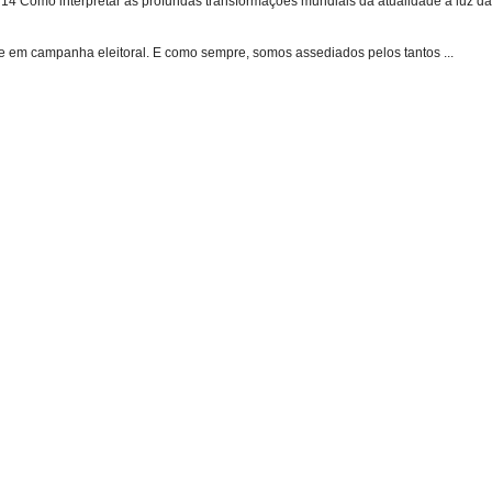
 Como interpretar as profundas transformações mundiais da atualidade à luz das
e em campanha eleitoral. E como sempre, somos assediados pelos tantos ...