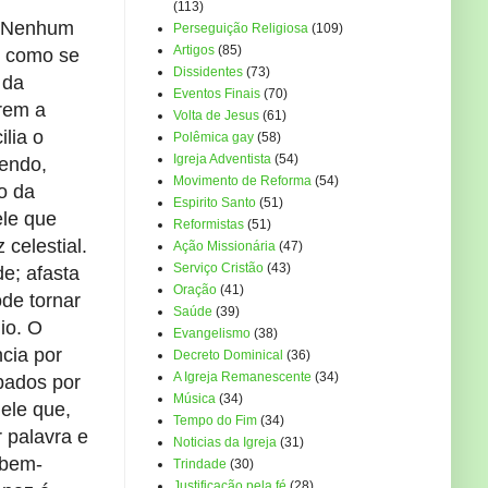
(113)
. Nenhum
Perseguição Religiosa
(109)
Artigos
(85)
s como se
Dissidentes
(73)
 da
Eventos Finais
(70)
erem a
Volta de Jesus
(61)
lia o
Polêmica gay
(58)
Igreja Adventista
(54)
endo,
Movimento de Reforma
(54)
o da
Espirito Santo
(51)
ele que
Reformistas
(51)
celestial.
Ação Missionária
(47)
Serviço Cristão
(43)
e; afasta
Oração
(41)
de tornar
Saúde
(39)
dio. O
Evangelismo
(38)
cia por
Decreto Dominical
(36)
A Igreja Remanescente
(34)
bados por
Música
(34)
ele que,
Tempo do Fim
(34)
r palavra e
Noticias da Igreja
(31)
“bem-
Trindade
(30)
Justificação pela fé
(28)