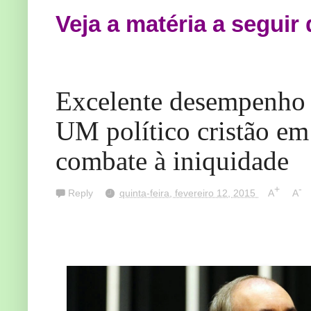
Veja a matéria a seguir
Excelente desempenho
UM político cristão em 
combate à iniquidade
+
-
Reply
quinta-feira, fevereiro 12, 2015
A
A