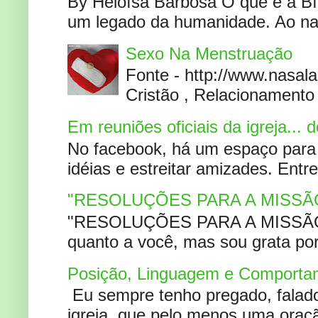
By Heloísa Barbosa O que é a Bí
um legado da humanidade. Ao narr
Sexo Na Menstruação
Fonte - http://www.nasa
Cristão , Relacionamento 
Em reuniões oficiais da igreja...
No facebook, há um espaço para 
idéias e estreitar amizades. Entr
"RESOLUÇÕES PARA A MISSÃ
"RESOLUÇÕES PARA A MISSÃO A
quanto a você, mas sou grata por
Posição, Linguagem e Comportam
Eu sempre tenho pregado, falado 
igreja, que pelo menos uma oracão