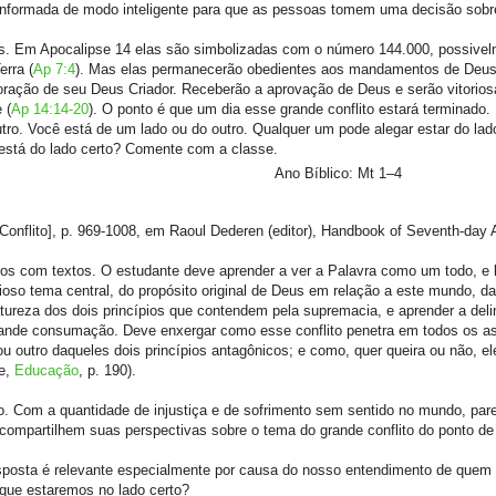
r informada de modo inteligente para que as pessoas tomem uma decisão sob
eus. Em Apocalipse 14 elas são simbolizadas com o número 144.000, possive
rra (
Ap 7:4
). Mas elas permanecerão obedientes aos mandamentos de Deu
oração de seu Deus Criador. Receberão a aprovação de Deus e serão vitorio
 (
Ap 14:14-20
). O ponto é que um dia esse grande conflito estará terminado.
tro. Você está de um lado ou do outro. Qualquer um pode alegar estar do la
está do lado certo? Comente com a classe.
Ano Bíblico: Mt 1–4
Conflito], p. 969-1008, em Raoul Dederen (editor), Handbook of Seventh-day 
dos com textos. O estudante deve aprender a ver a Palavra como um todo, e
oso tema central, do propósito original de Deus em relação a este mundo, d
tureza dos dois princípios que contendem pela supremacia, e aprender a deli
a grande consumação. Deve enxergar como esse conflito penetra em todos os a
 outro daqueles dois princípios antagônicos; e como, quer queira ou não, el
te,
Educação
, p. 190).
o. Com a quantidade de injustiça e de sofrimento sem sentido no mundo, par
 compartilhem suas perspectivas sobre o tema do grande conflito do ponto de
posta é relevante especialmente por causa do nosso entendimento de quem 
que estaremos no lado certo?