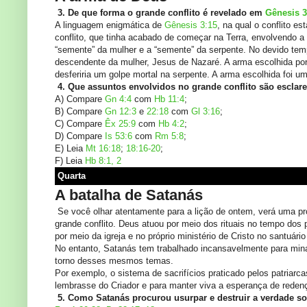
3. De que forma o grande conflito é revelado em
Gênesis 3
A linguagem enigmática de
Gênesis 3:15
, na qual o conflito e
conflito, que tinha acabado de começar na Terra, envolvendo a 
“semente” da mulher e a “semente” da serpente. No devido tem
descendente da mulher, Jesus de Nazaré. A arma escolhida por D
desferiria um golpe mortal na serpente. A arma escolhida foi um
4. Que assuntos envolvidos no grande conflito são esclare
A) Compare
Gn 4:4
com
Hb 11:4
;
B) Compare
Gn 12:3
e
22:18
com
Gl 3:16
;
C) Compare
Êx 25:9
com
Hb 4:2
;
D) Compare
Is 53:6
com
Rm 5:8
;
E) Leia
Mt 16:18
;
18:16-20
;
F) Leia
Hb 8:1, 2
Quarta
A batalha de Satanás
Se você olhar atentamente para a lição de ontem, verá uma p
grande conflito. Deus atuou por meio dos rituais no tempo dos pat
por meio da igreja e no próprio ministério de Cristo no santuário 
No entanto, Satanás tem trabalhado incansavelmente para minar
torno desses mesmos temas.
Por exemplo, o sistema de sacrifícios praticado pelos patriarca
lembrasse do Criador e para manter viva a esperança de reden
5. Como Satanás procurou usurpar e destruir a verdade so