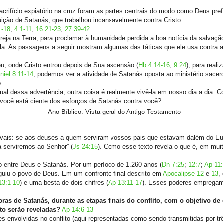
acrifício expiatório na cruz foram as partes centrais do modo como Deus prefe
ruição de Satanás, que trabalhou incansavelmente contra Cristo.
1-18
;
4:1-11
;
16:21-23
;
27:39-42
reja na Terra, para proclamar à humanidade perdida a boa notícia da salvaçã
-la. As passagens a seguir mostram algumas das táticas que ele usa contra a 
éu, onde Cristo entrou depois de Sua ascensão (
Hb 4:14-16
;
9:24
), para real
niel 8:11-14
, podemos ver a atividade de Satanás oposta ao ministério sacerd
o.
ual dessa advertência; outra coisa é realmente vivê-la em nosso dia a dia.
a você está ciente dos esforços de Satanás contra você?
Ano Bíblico: Vista geral do Antigo Testamento
irvais: se aos deuses a quem serviram vossos pais que estavam dalém do Eu
a serviremos ao Senhor” (
Js 24:15
). Como esse texto revela o que é, em mui
o entre Deus e Satanás. Por um período de 1.260 anos (
Dn 7:25
;
12:7
;
Ap 11:
guiu o povo de Deus. Em um confronto final descrito em
Apocalipse 12
e
13
,
13:1-10
) e uma besta de dois chifres (
Ap 13:11-17
). Esses poderes empregam
as de Satanás, durante as etapas finais do conflito, com o objetivo de 
to serão reveladas?
Ap 14:6-13
 envolvidas no conflito (aqui representadas como sendo transmitidas por trê