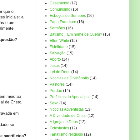
Casamento
(17)
Comunismo
(16)
er que o
Esboços de Sermões
(16)
s iniciais: a
Papa Francisco
(16)
nás e um
nalmente
Sermôes
(16)
Batismo... Em nome de Quem?
(15)
 questão?
Ellen White
(15)
Fidelidade
(15)
Salvação
(15)
Aborto
(14)
Jesus
(14)
Lei de Deus
(14)
Noticias de Divinópolis
(14)
Pastores
(14)
Perdão
(14)
 em meio ao
Profecias do Apocalípse
(14)
al de Cristo,
Sexo
(14)
Noticias Adventistas
(13)
travada em
A Divindade de Cristo
(12)
A Igreja de Deus
(12)
idade se
Eclesiastes
(12)
Fanatismo religioso
(12)
e sacrifícios?