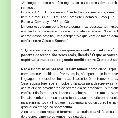
Ao longo de toda a história registrada, as pessoas têm perceb
inimigas.
O poeta T. S. Eliot escreveu: “Em todos os meus anos, uma co
bem e o mal” (T. S. Eliot: The Complete Poems & Plays [T. S.
Brace & Company, 1952, p. 98).
Embora essa compreensão seja comum, as pessoas têm visões ra
envolvido, o que está em jogo e como ele vai acabar. No entan
acerca dessa batalha, uma perspectiva que vem da nossa comp
conflito entre Cristo e Satanás”.
1. Quais são os atores principais no conflito? Embora sím
poderes descritos são seres reais, literais? O que acont
espiritual a realidade do grande conflito entre Cristo e Sa
Não é incomum as pessoas usarem termos como diabo, anjos e 
normalmente significam. Por exemplo, há alguns cujo interess
linguagem e sociedade humanas. Elas não têm interesse em sa
Sejam quais forem os símbolos utilizados para descrevê-las, a 
assim que os adventistas do sétimo dia as entendem. A maioria 
conflito não forem considerados literalmente, o que muitas ve
De fato, embora o secularismo tenha assumido diferentes conto
para eliminar toda a linguagem sobrenatural do discurso hum
gradual da crença no sobrenatural.
A cultura de sua região é fortemente afetada pela visão secula
dela especialmente devemos nos guardar?