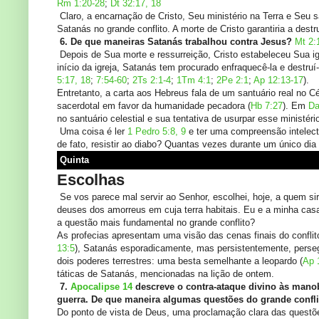
Rm 1:20-28
;
Dt 32:17, 18
Claro, a encarnação de Cristo, Seu ministério na Terra e Seu s
Satanás no grande conflito. A morte de Cristo garantiria a dest
6. De que maneiras Satanás trabalhou contra Jesus?
Mt 2:
Depois de Sua morte e ressurreição, Cristo estabeleceu Sua ig
início da igreja, Satanás tem procurado enfraquecê-la e destruí
5:17, 18
;
7:54-60
;
2Ts 2:1-4
;
1Tm 4:1
;
2Pe 2:1
;
Ap 12:13-17
).
Entretanto, a carta aos Hebreus fala de um santuário real no C
sacerdotal em favor da humanidade pecadora (
Hb 7:27
). Em
Da
no santuário celestial e sua tentativa de usurpar esse ministéri
Uma coisa é ler
1 Pedro 5:8, 9
e ter uma compreensão intelect
de fato, resistir ao diabo? Quantas vezes durante um único di
Quinta
Escolhas
Se vos parece mal servir ao Senhor, escolhei, hoje, a quem s
deuses dos amorreus em cuja terra habitais. Eu e a minha cas
a questão mais fundamental no grande conflito?
As profecias apresentam uma visão das cenas finais do conflit
13:5
), Satanás esporadicamente, mas persistentemente, perse
dois poderes terrestres: uma besta semelhante a leopardo (
Ap 
táticas de Satanás, mencionadas na lição de ontem.
7.
Apocalipse 14
descreve o contra-ataque divino às manobr
guerra. De que maneira algumas questões do grande confli
Do ponto de vista de Deus, uma proclamação clara das questões