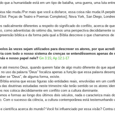
ido que a humanidade está em um tipo de batalha, uma guerra, uma luta entre
isa não muda./Por mais que você a disfarce, essa coisa não muda:/A perpétu
 Eliot: Peças de Teatro e Poemas Completos]; Nova York, San Diego, Londres
dicalmente diferentes a respeito do significado do conflito, acerca de qu
to, como adventistas do sétimo dia, temos uma perspectiva decididamente so
reensão bíblica e da forma pela qual a Bíblia descreve o que chamamos de 
bolos às vezes sejam utilizados para descrever os atores, por que acre
eceria com todo o nosso sistema de crenças se entendêssemos apenas de
tanás e nosso papel nele?
Gn 3:15
;
Ap 12:1-17
até mesmo Deus, quando querem falar de algo muito diferente do que aquel
e no uso da palavra “Deus” focaliza apenas a função que essa palavra dese
ber se “Deus”, de alguma forma, existe.
Bíblia ensina que essas figuras são entidades reais, envolvidas em um confli
das doutrinas estudadas neste trimestre não terão sentido se os atores iden
zes nos coloca decididamente em conflito com a cultura dominante.
rnos e formas ao longo dos últimos dois séculos, nada o caracteriza mais do
ano. Com o sucesso da ciência, a cultura contemporânea está testemunhando
r e científica acerca do mundo? Você foi influenciado por essa visão? Contra