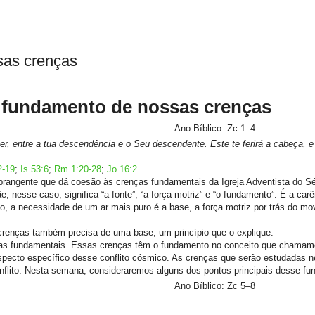
sas crenças
: fundamento de nossas crenças
Ano Bíblico: Zc 1–4
her, entre a tua descendência e o Seu descendente. Este te ferirá a cabeça, e 
2-19
;
Is 53:6
;
Rm 1:20-28
;
Jo 16:2
brangente que dá coesão às crenças fundamentais da Igreja Adventista do Sé
nesse caso, significa “a fonte”, “a força motriz” e “o fundamento”. É a carê
 a necessidade de um ar mais puro é a base, a força motriz por trás do mo
renças também precisa de uma base, um princípio que o explique.
ças fundamentais. Essas crenças têm o fundamento no conceito que chamam
pecto específico desse conflito cósmico. As crenças que serão estudadas ne
nflito. Nesta semana, consideraremos alguns dos pontos principais desse f
Ano Bíblico: Zc 5–8