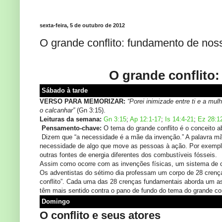
sexta-feira, 5 de outubro de 2012
O grande conflito: fundamento de nos
O grande conflito
Sábado à tarde
VERSO PARA MEMORIZAR:
“Porei inimizade entre ti e a mul
o calcanhar”
(Gn 3:15).
Leituras da semana:
Gn 3:15
;
Ap 12:1-17
;
Is 14:4-21
;
Ez 28:1
Pensamento-chave:
O tema do grande conflito é o conceito a
Dizem que “a necessidade é a mãe da invenção.” A palavra mãe, 
necessidade de algo que move as pessoas à ação. Por exemplo,
outras fontes de energia diferentes dos combustíveis fósseis.
Assim como ocorre com as invenções físicas, um sistema de c
Os adventistas do sétimo dia professam um corpo de 28 cren
conflito”. Cada uma das 28 crenças fundamentais aborda um as
têm mais sentido contra o pano de fundo do tema do grande co
Domingo
O conflito e seus atores