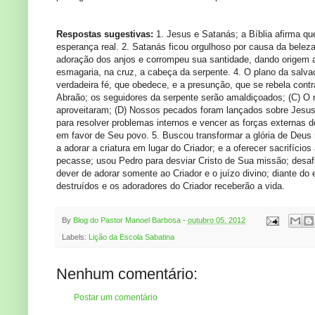
Respostas sugestivas:
1. Jesus e Satanás; a Bíblia afirma que
esperança real. 2. Satanás ficou orgulhoso por causa da beleza,
adoração dos anjos e corrompeu sua santidade, dando origem ao
esmagaria, na cruz, a cabeça da serpente. 4. O plano da salva
verdadeira fé, que obedece, e a presunção, que se rebela cont
Abraão; os seguidores da serpente serão amaldiçoados; (C) O 
aproveitaram; (D) Nossos pecados foram lançados sobre Jesus 
para resolver problemas internos e vencer as forças externas 
em favor de Seu povo. 5. Buscou transformar a glória de Deus
a adorar a criatura em lugar do Criador; e a oferecer sacrifíc
pecasse; usou Pedro para desviar Cristo de Sua missão; desaf
dever de adorar somente ao Criador e o juízo divino; diante do
destruídos e os adoradores do Criador receberão a vida.
By
Blog do Pastor Manoel Barbosa
-
outubro 05, 2012
Labels:
Lição da Escola Sabatina
Nenhum comentário:
Postar um comentário