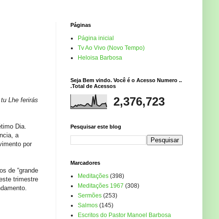
Páginas
Página inicial
Tv Ao Vivo (Novo Tempo)
Heloisa Barbosa
Seja Bem vindo. Você é o Acesso Numero ..
.Total de Acessos
2,376,723
tu Lhe ferirás
timo Dia.
Pesquisar este blog
ncia, a
vimento por
Marcadores
os de “grande
Meditações
(398)
ste trimestre
Meditações 1967
(308)
undamento.
Sermões
(253)
Salmos
(145)
Escritos do Pastor Manoel Barbosa