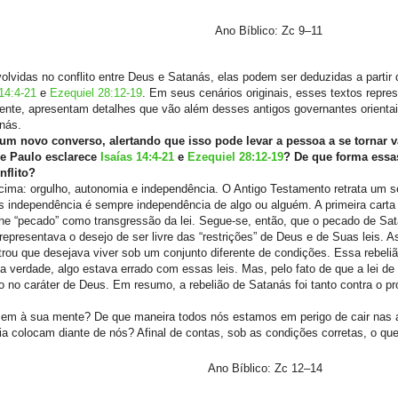
Ano Bíblico: Zc 9–11
lvidas no conflito entre Deus e Satanás, elas podem ser deduzidas a partir
14:4-21
e
Ezequiel 28:12-19
. Em seus cenários originais, esses textos repr
mente, apresentam detalhes que vão além desses antigos governantes orienta
nás.
 um novo converso, alertando que isso pode levar a pessoa a se tornar v
e Paulo esclarece
Isaías 14:4-21
e
Ezequiel 28:12-19
? De que forma essas
flito?
ima: orgulho, autonomia e independência. O Antigo Testamento retrata um se
s independência é sempre independência de algo ou alguém. A primeira carta
ne “pecado” como transgressão da lei. Segue-se, então, que o pecado de Sa
resentava o desejo de ser livre das “restrições” de Deus e de Suas leis. A
trou que desejava viver sob um conjunto diferente de condições. Essa rebel
na verdade, algo estava errado com essas leis. Mas, pelo fato de que a lei d
ito no caráter de Deus. Em resumo, a rebelião de Satanás foi tanto contra o p
zem à sua mente? De que maneira todos nós estamos em perigo de cair nas 
ia colocam diante de nós? Afinal de contas, sob as condições corretas, o que
Ano Bíblico: Zc 12–14