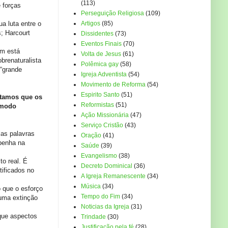
(113)
 forças
Perseguição Religiosa
(109)
a luta entre o
Artigos
(85)
; Harcourt
Dissidentes
(73)
Eventos Finais
(70)
em está
Volta de Jesus
(61)
brenaturalista
Polêmica gay
(58)
“grande
Igreja Adventista
(54)
Movimento de Reforma
(54)
Espirito Santo
(51)
ditamos que os
Reformistas
(51)
 modo
Ação Missionária
(47)
Serviço Cristão
(43)
as palavras
Oração
(41)
mpenha na
Saúde
(39)
Evangelismo
(38)
to real. É
Decreto Dominical
(36)
tificados no
A Igreja Remanescente
(34)
Música
(34)
 que o esforço
Tempo do Fim
(34)
 uma extinção
Noticias da Igreja
(31)
 que aspectos
Trindade
(30)
Justificação pela fé
(28)