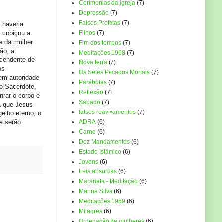
Cerimonias da igreja
(7)
Depressão
(7)
Falsos Profetas
(7)
o haveria
, cobiçou a
Filhos
(7)
e da mulher
Fim dos tempos
(7)
ão; a
Meditações 1968
(7)
scendente de
Nova terra
(7)
os
Os Setes Pecados Mortais
(7)
em autoridade
Parábolas
(7)
mo Sacerdote,
Reflexão
(7)
nrar o corpo e
Sabado
(7)
ra que Jesus
falsos reavivamentos
(7)
elho eterno, o
ta serão
ADRA
(6)
Carne
(6)
Dez Mandamentos
(6)
Estado Islâmico
(6)
Jovens
(6)
Leis absurdas
(6)
Maranata - Meditação
(6)
Marina Silva
(6)
Meditações 1959
(6)
Milagres
(6)
Ordenação de mulheres
(6)