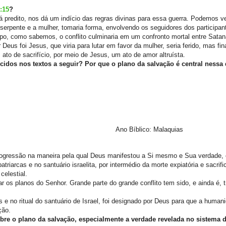
:15
?
stá predito, nos dá um indício das regras divinas para essa guerra. Podemos v
serpente e a mulher, tomaria forma, envolvendo os seguidores dos participante
po, como sabemos, o conflito culminaria em um confronto mortal entre Sata
eus foi Jesus, que viria para lutar em favor da mulher, seria ferido, mas fi
 ato de sacrifício, por meio de Jesus, um ato de amor altruísta.
cidos nos textos a seguir? Por que o plano da salvação é central nessa
Ano Bíblico: Malaquias
rogressão na maneira pela qual Deus manifestou a Si mesmo e Sua verdade,
riarcas e no santuário israelita, por intermédio da morte expiatória e sacrific
celestial.
 os planos do Senhor. Grande parte do grande conflito tem sido, e ainda é, 
s e no ritual do santuário de Israel, foi designado por Deus para que a human
ção.
bre o plano da salvação, especialmente a verdade revelada no sistema d