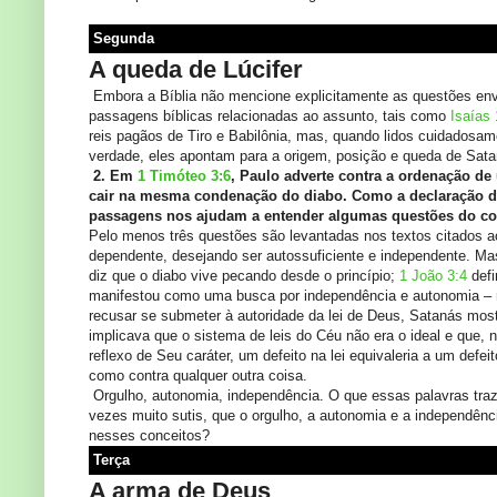
Segunda
A queda de Lúcifer
Embora a Bíblia não mencione explicitamente as questões envo
passagens bíblicas relacionadas ao assunto, tais como
Isaías 
reis pagãos de Tiro e Babilônia, mas, quando lidos cuidadosa
verdade, eles apontam para a origem, posição e queda de Sata
2. Em
1 Timóteo 3:6
, Paulo adverte contra a ordenação de
cair na mesma condenação do diabo. Como a declaração d
passagens nos ajudam a entender algumas questões do con
Pelo menos três questões são levantadas nos textos citados ac
dependente, desejando ser autossuficiente e independente. Ma
diz que o diabo vive pecando desde o princípio;
1 João 3:4
defi
manifestou como uma busca por independência e autonomia – rep
recusar se submeter à autoridade da lei de Deus, Satanás mos
implicava que o sistema de leis do Céu não era o ideal e que, 
reflexo de Seu caráter, um defeito na lei equivaleria a um defe
como contra qualquer outra coisa.
Orgulho, autonomia, independência. O que essas palavras tra
vezes muito sutis, que o orgulho, a autonomia e a independênc
nesses conceitos?
Terça
A arma de Deus