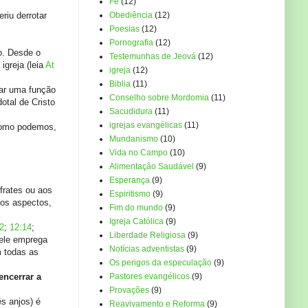
Fé
(12)
riu derrotar
Obediência
(12)
Poesias
(12)
Pornografia
(12)
o. Desde o
Testemunhas de Jeová
(12)
igreja (leia
At
igreja
(12)
Biblia
(11)
izar uma função
Conselho sobre Mordomia
(11)
otal de Cristo
Sacudidura
(11)
igrejas evangélicas
(11)
 Como podemos,
Mundanismo
(10)
Vida no Campo
(10)
Alimentação Saudável
(9)
Esperança
(9)
frates ou aos
Espiritismo
(9)
tos aspectos,
Fim do mundo
(9)
Igreja Católica
(9)
2
;
12:14
;
Liberdade Religiosa
(9)
 ele emprega
Notícias adventistas
(9)
 todas as
Os perigos da especulação
(9)
encerrar a
Pastores evangélicos
(9)
Provações
(9)
s anjos) é
Reavivamento e Reforma
(9)