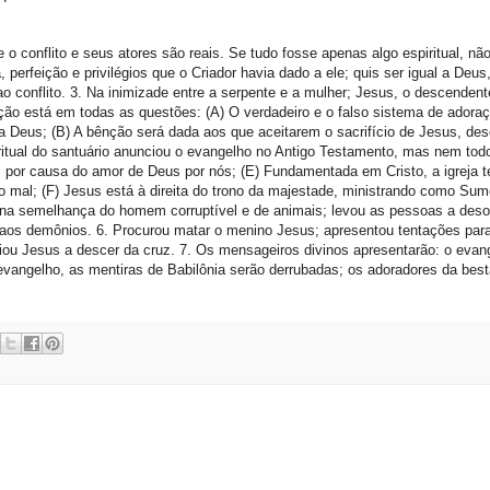
 o conflito e seus atores são reais. Se tudo fosse apenas algo espiritual, nã
 perfeição e privilégios que o Criador havia dado a ele; quis ser igual a Deus
 conflito. 3. Na inimizade entre a serpente e a mulher; Jesus, o descendent
ção está em todas as questões: (A) O verdadeiro e o falso sistema de adoraç
ra Deus; (B) A bênção será dada aos que aceitarem o sacrifício de Jesus, de
ritual do santuário anunciou o evangelho no Antigo Testamento, mas nem tod
por causa do amor de Deus por nós; (E) Fundamentada em Cristo, a igreja t
do mal; (F) Jesus está à direita do trono da majestade, ministrando como Su
 na semelhança do homem corruptível e de animais; levou as pessoas a deso
ios aos demônios. 6. Procurou matar o menino Jesus; apresentou tentações pa
iou Jesus a descer da cruz. 7. Os mensageiros divinos apresentarão: o evang
 evangelho, as mentiras de Babilônia serão derrubadas; os adoradores da bes