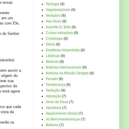
re essas
Teologia
(9)
Vegetarianismo
(9)
lmente
Vestuário
(9)
s em um
Ano Novo
(8)
sas com Ele,
Azenilto G. Brito
(8)
Coisas estranhas
(8)
do do Senhor
Cristologia
(8)
Dilma
(8)
Doutrinas Adventistas
(8)
Lésbicas
(8)
Adventist
Musicas
(8)
Noticias internacionais
(8)
 bem assim a
Notícias da Missão Sergipe
(8)
a origem do
Pecado
(8)
near sua
Temperança
(8)
spectos da
Tentação
(8)
e está agora
Adoração
(7)
Amor de Deus
(7)
ece que cada
Apostasia
(7)
 vista da
Aquecimento Global
(7)
As Bem Aventuranças
(7)
serão os
Batismo
(7)