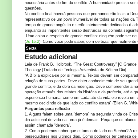
necessária antes do fim do conflito. A humanidade precisa se
questões.
No conflito final haverá pessoas que permanecerão leais a D
representativo de um povo inumerável de todas as nações da Te
tempo de grande angústia e serão inteiramente dedicadas à ad
enquanto as impenitentes serão destruídas na colheita seguinte
Uma coisa a respeito do grande conflito: ninguém pode ser neu
(
Jo 16:2
). Como você pode saber, com certeza, que realmente 
Sexta
Estudo adicional
Leia de Frank B. Holbrook, “The Great Controversy” [O Grande 
Theology [Tratado de Teologia Adventista do Sétimo Dia].
“A Bíblia explica-se por si mesma. Textos devem ser compara
relação de suas partes. Deve obter conhecimento de seu grandi
grande conflito, e da obra da redenção. Deve compreender a na
operação através dos relatos da História e da profecia, até 
experiência humana; como em cada ato da vida ele revela um ou
mesmo decidindo de que lado do conflito estará” (Ellen G. Whi
Perguntas para reflexão
1. Alguns falam sobre uma “demora” na segunda vinda de Crist
dia adicional de vida na Terra já é demais. Peça que os alunos
assim chamada “demora”.
2. Como podemos saber que estamos do lado do Senhor? A res
perseguidores nos últimos dias. Como podemos ter certeza de 