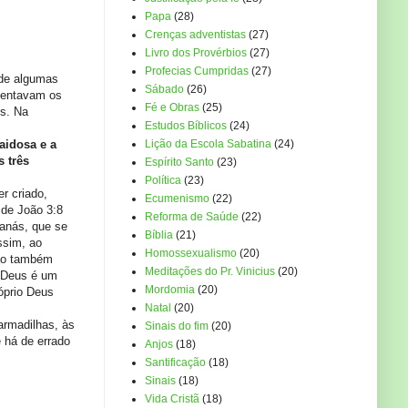
Papa
(28)
Crenças adventistas
(27)
Livro dos Provérbios
(27)
Profecias Cumpridas
(27)
 de algumas
Sábado
(26)
esentavam os
Fé e Obras
(25)
is. Na
Estudos Bíblicos
(24)
aidosa e a
Lição da Escola Sabatina
(24)
 três
Espírito Santo
(23)
Política
(23)
r criado,
Ecumenismo
(22)
 de João 3:8
Reforma de Saúde
(22)
tanás, que se
Bíblia
(21)
ssim, ao
Homossexualismo
(20)
ião também
Meditações do Pr. Vinicius
(20)
e Deus é um
Mordomia
(20)
róprio Deus
Natal
(20)
armadilhas, às
Sinais do fim
(20)
 há de errado
Anjos
(18)
Santificação
(18)
Sinais
(18)
Vida Cristã
(18)