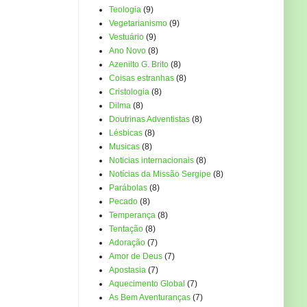
Teologia
(9)
Vegetarianismo
(9)
Vestuário
(9)
Ano Novo
(8)
Azenilto G. Brito
(8)
Coisas estranhas
(8)
Cristologia
(8)
Dilma
(8)
Doutrinas Adventistas
(8)
Lésbicas
(8)
Musicas
(8)
Noticias internacionais
(8)
Notícias da Missão Sergipe
(8)
Parábolas
(8)
Pecado
(8)
Temperança
(8)
Tentação
(8)
Adoração
(7)
Amor de Deus
(7)
Apostasia
(7)
Aquecimento Global
(7)
As Bem Aventuranças
(7)