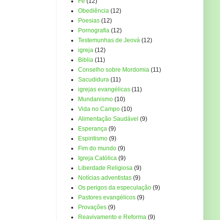
Fé
(12)
Obediência
(12)
Poesias
(12)
Pornografia
(12)
Testemunhas de Jeová
(12)
igreja
(12)
Biblia
(11)
Conselho sobre Mordomia
(11)
Sacudidura
(11)
igrejas evangélicas
(11)
Mundanismo
(10)
Vida no Campo
(10)
Alimentação Saudável
(9)
Esperança
(9)
Espiritismo
(9)
Fim do mundo
(9)
Igreja Católica
(9)
Liberdade Religiosa
(9)
Notícias adventistas
(9)
Os perigos da especulação
(9)
Pastores evangélicos
(9)
Provações
(9)
Reavivamento e Reforma
(9)