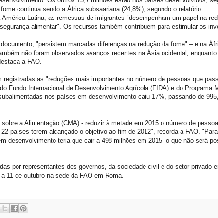
senvolvimento. Os outros 15,7 milhões estão nos países desenvolvidos, s
me continua sendo a África subsaariana (24,8%), segundo o relatório.
da América Latina, as remessas de imigrantes "desempenham um papel na re
segurança alimentar". Os recursos também contribuem para estimular os inv
 documento, "persistem marcadas diferenças na redução da fome" – e na Áfr
Também não foram observados avanços recentes na Ásia ocidental, enquanto
 destaca a FAO.
ram registradas as "reduções mais importantes no número de pessoas que pa
o Fundo Internacional de Desenvolvimento Agrícola (FIDA) e do Programa M
 subalimentadas nos países em desenvolvimento caiu 17%, passando de 995,
 sobre a Alimentação (CMA) - reduzir à metade em 2015 o número de pesso
e 22 países terem alcançado o objetivo ao fim de 2012", recorda a FAO. "Para
 desenvolvimento teria que cair a 498 milhões em 2015, o que não será pos
das por representantes dos governos, da sociedade civil e do setor privado 
7 a 11 de outubro na sede da FAO em Roma.