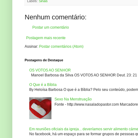
Labels:
Sinais
Nenhum comentário:
Postar um comentário
Postagem mais recente
Assinar:
Postar comentários (Atom)
Postagens de Destaque
OS VOTOS AO SENHOR
Manoel Barbosa da Silva OS VOTOS AO SENHOR Deut. 23: 21 – 2
O Que é a Bíblia
By Heloísa Barbosa O que é a Bíblia? Pelo seu conteúdo, podemo
Sexo Na Menstruação
Fonte - http://www.nasaladopastor.com Marcadores
Em reuniões oficiais da igreja... deveríamos servir alimento cárn
No facebook, há um espaço para se formar grupos de pessoas que