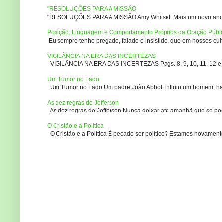
"RESOLUÇÕES PARA A MISSÃO
"RESOLUÇÕES PARA A MISSÃO Amy Whitsett Mais um novo ano. Não
Posição, Linguagem e Comportamento Próprios da Oração Públ
Eu sempre tenho pregado, falado e insistido, que em nossos culto
VIGILÂNCIA NA ERA DAS INCERTEZAS
VIGILÂNCIA NA ERA DAS INCERTEZAS Pags. 8, 9, 10, 11, 12 e 14
Um Tumor no Lado
Um Tumor no Lado Um padre João Abbott influiu um homem, ha m
As dez regras de Jefferson
As dez regras de Jefferson Nunca deixar até amanhã que se pod
O Cristão e a Política
O Cristão e a Política É pecado ser político? Estamos novament