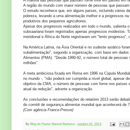
A maioria das pessoas que passam fome vive em países em de
A região do mundo com maior número de pessoas que passam fo
O estudo reconhece que, em alguns países, incluindo vários 
pobreza, levando a uma alimentação melhor e a progressos na 
produtivos dos pequenos agricultores.
Apesar dos progressos realizados em todo o mundo, salienta o
subsaariana foram registrados apenas progressos modestos. 
meridional e África do Norte registraram um "lento progresso",
Na América Latina, na Ásia Oriental e no sudeste asiático fo
subalimentação", segundo a organização, com base em dados d
Alimentos (PMA). "Desde 1990-92, o número total de pessoas
milhões".
A meta ambiciosa fixada em Roma em 1996 na Cúpula Mundial
no mundo -, "não poderá ser cumprida a nível global, apesar d
objetivo da CMA, o número de pessoas com fome nos países em
atual da redução", adverte a organização.
As conclusões e recomendações do relatório 2013 serão debati
do comitê de segurança alimentar mundial que acontecerá de 
(Com agência France-Presse)
By
Blog do Pastor Manoel Barbosa
-
outubro 01, 2013