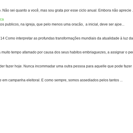
 sei quanto a você, mas sou grata por esse ciclo anual. Embora não aprecie .
ica
s publicos, na igreja, que pelo menos uma oracão, a inicial, deve ser ajoe...
 Como interpretar as profundas transformações mundiais da atualidade à luz das
uito tempo afamado por causa dos seus habitos embriaguezes, a assignar o pen
er fazer hoje. Nunca incommadar uma outra pessoa para aquelle que pode fazer .
e em campanha eleitoral. E como sempre, somos assediados pelos tantos ...