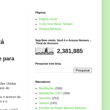
Páginas
Página inicial
Tv Ao Vivo (Novo Tempo)
Heloisa Barbosa
rá
Seja Bem vindo. Você é o Acesso Numero ..
.Total de Acessos
2,381,885
e para
Pesquisar este blog
Marcadores
ções Unidas
nios de
Meditações
(398)
Meditações 1967
(308)
ou o acesso da
Sermões
(253)
o e o
Salmos
(145)
Escritos do Pastor Manoel Barbosa