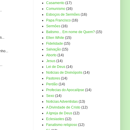
Casamento
(17)
Comunismo
(16)
..
Esboços de Sermões
(16)
Papa Francisco
(16)
Sermôes
(16)
Batismo... Em nome de Quem?
(15)
...
Ellen White
(15)
Fidelidade
(15)
Salvação
(15)
ho...
Aborto
(14)
Jesus
(14)
..
Lei de Deus
(14)
Noticias de Divinópolis
(14)
Pastores
(14)
Perdão
(14)
Profecias do Apocalípse
(14)
Sexo
(14)
Noticias Adventistas
(13)
A Divindade de Cristo
(12)
A Igreja de Deus
(12)
Eclesiastes
(12)
Fanatismo religioso
(12)