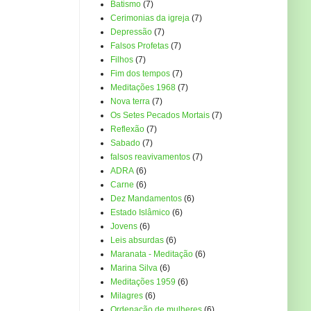
Batismo
(7)
Cerimonias da igreja
(7)
Depressão
(7)
Falsos Profetas
(7)
Filhos
(7)
Fim dos tempos
(7)
Meditações 1968
(7)
Nova terra
(7)
Os Setes Pecados Mortais
(7)
Reflexão
(7)
Sabado
(7)
falsos reavivamentos
(7)
ADRA
(6)
Carne
(6)
Dez Mandamentos
(6)
Estado Islâmico
(6)
Jovens
(6)
Leis absurdas
(6)
Maranata - Meditação
(6)
Marina Silva
(6)
Meditações 1959
(6)
Milagres
(6)
Ordenação de mulheres
(6)