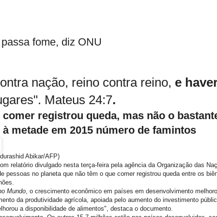
 passa fome, diz ONU
ontra nação, reino contra reino,
e have
ugares". Mateus 24:7
.
 comer registrou queda, mas não o bastant
 à metade em 2015 número de famintos
durashid Abikar/AFP)
 relatório divulgado nesta terça-feira pela agência da Organização das Na
 de pessoas no planeta que não têm o que comer registrou queda entre os biê
hões.
 no Mundo
, o crescimento econômico em países em desenvolvimento melhor
ento da produtividade agrícola, apoiada pelo aumento do investimento públic
elhorou a disponibilidade de alimentos", destaca o documento.