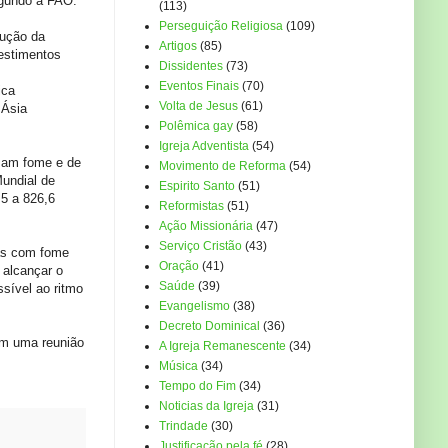
egundo a FAO.
(113)
Perseguição Religiosa
(109)
dução da
Artigos
(85)
estimentos
Dissidentes
(73)
Eventos Finais
(70)
ica
Volta de Jesus
(61)
 Ásia
Polêmica gay
(58)
Igreja Adventista
(54)
ssam fome e de
Movimento de Reforma
(54)
undial de
Espirito Santo
(51)
5 a 826,6
Reformistas
(51)
Ação Missionária
(47)
Serviço Cristão
(43)
as com fome
Oração
(41)
 alcançar o
Saúde
(39)
sível ao ritmo
Evangelismo
(38)
Decreto Dominical
(36)
em uma reunião
A Igreja Remanescente
(34)
Música
(34)
Tempo do Fim
(34)
Noticias da Igreja
(31)
Trindade
(30)
Justificação pela fé
(28)