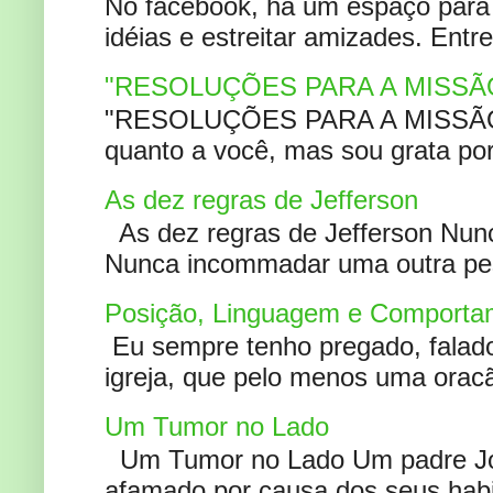
No facebook, há um espaço para 
idéias e estreitar amizades. Entr
"RESOLUÇÕES PARA A MISSÃ
"RESOLUÇÕES PARA A MISSÃO A
quanto a você, mas sou grata por
As dez regras de Jefferson
As dez regras de Jefferson Nunc
Nunca incommadar uma outra pess
Posição, Linguagem e Comportam
Eu sempre tenho pregado, falado 
igreja, que pelo menos uma oracão
Um Tumor no Lado
Um Tumor no Lado Um padre Joã
afamado por causa dos seus habi