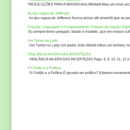
"RESOLUÇÕES PARA A MISSÃO Amy Whitsett Mais um novo ano. Não
As dez regras de Jefferson
As dez regras de Jefferson Nunca deixar até amanhã que se pod
Posição, Linguagem e Comportamento Próprios da Oração Públ
Eu sempre tenho pregado, falado e insistido, que em nossos culto
Um Tumor no Lado
Um Tumor no Lado Um padre João Abbott influiu um homem, ha m
VIGILÂNCIA NA ERA DAS INCERTEZAS
VIGILÂNCIA NA ERA DAS INCERTEZAS Pags. 8, 9, 10, 11, 12 e 14
O Cristão e a Política
O Cristão e a Política É pecado ser político? Estamos novament