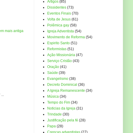
Artigos
(85)
Dissidentes
(73)
Eventos Finais
(70)
Volta de Jesus
(61)
Polêmica gay
(58)
em mais antiga
Igreja Adventista
(54)
Movimento de Reforma
(54)
Espirito Santo
(51)
Reformistas
(51)
Ação Missionária
(47)
Serviço Cristão
(43)
Oração
(41)
Saúde
(39)
Evangelismo
(38)
Decreto Dominical
(36)
A Igreja Remanescente
(34)
...
Música
(34)
Tempo do Fim
(34)
Noticias da Igreja
(31)
Trindade
(30)
Justificação pela fé
(28)
Papa
(28)
Crenças adventistas
(27)