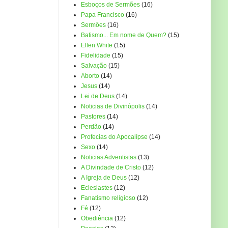
Esboços de Sermões
(16)
Papa Francisco
(16)
Sermôes
(16)
Batismo... Em nome de Quem?
(15)
Ellen White
(15)
Fidelidade
(15)
Salvação
(15)
Aborto
(14)
Jesus
(14)
Lei de Deus
(14)
Noticias de Divinópolis
(14)
Pastores
(14)
Perdão
(14)
Profecias do Apocalípse
(14)
Sexo
(14)
Noticias Adventistas
(13)
A Divindade de Cristo
(12)
A Igreja de Deus
(12)
Eclesiastes
(12)
Fanatismo religioso
(12)
Fé
(12)
Obediência
(12)