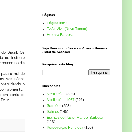
Páginas
Página inicial
Tv Ao Vivo (Novo Tempo)
Heloisa Barbosa
Seja Bem vindo. Você é o Acesso Numero ..
.Total de Acessos
 do Brasil. Os
o no Instituto
acontece no dia
Pesquisar este blog
 para o Sul do
os seminários
consolidando o
Marcadores
, complementa.
Meditações
(398)
do em conta os
Meditações 1967
(308)
m Deus.
Sermões
(253)
Salmos
(145)
Escritos do Pastor Manoel Barbosa
(113)
Perseguição Religiosa
(109)