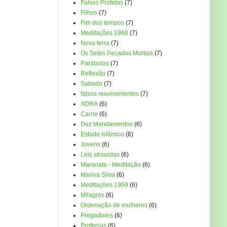
Falsos Profetas
(7)
Filhos
(7)
Fim dos tempos
(7)
Meditações 1968
(7)
Nova terra
(7)
Os Setes Pecados Mortais
(7)
Parábolas
(7)
Reflexão
(7)
Sabado
(7)
falsos reavivamentos
(7)
ADRA
(6)
Carne
(6)
Dez Mandamentos
(6)
Estado Islâmico
(6)
Jovens
(6)
Leis absurdas
(6)
Maranata - Meditação
(6)
Marina Silva
(6)
Meditações 1959
(6)
Milagres
(6)
Ordenação de mulheres
(6)
Pregadores
(6)
Profecias
(6)