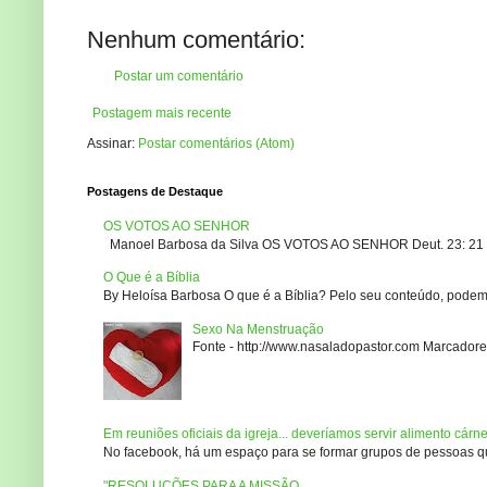
Nenhum comentário:
Postar um comentário
Postagem mais recente
Assinar:
Postar comentários (Atom)
Postagens de Destaque
OS VOTOS AO SENHOR
Manoel Barbosa da Silva OS VOTOS AO SENHOR Deut. 23: 21 – 2
O Que é a Bíblia
By Heloísa Barbosa O que é a Bíblia? Pelo seu conteúdo, podemo
Sexo Na Menstruação
Fonte - http://www.nasaladopastor.com Marcadores
Em reuniões oficiais da igreja... deveríamos servir alimento cárn
No facebook, há um espaço para se formar grupos de pessoas que
"RESOLUÇÕES PARA A MISSÃO