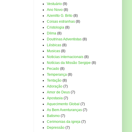
Vestuário
(9)
Ano Novo
(8)
Azenilto G. Brito
(8)
Coisas estranhas
(8)
Cristologia
(8)
Dilma
(8)
Doutrinas Adventistas
(8)
Lésbicas
(8)
Musicas
(8)
Noticias internacionais
(8)
Notícias da Missão Sergipe
(8)
Pecado
(8)
Temperança
(8)
Tentação
(8)
Adoração
(7)
Amor de Deus
(7)
Apostasia
(7)
Aquecimento Global
(7)
As Bem Aventuranças
(7)
Batismo
(7)
Cerimonias da igreja
(7)
Depressão
(7)