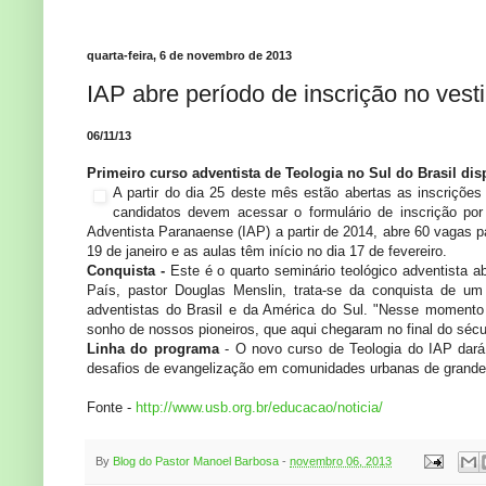
quarta-feira, 6 de novembro de 2013
IAP abre período de inscrição no vest
06/11/13
Primeiro curso adventista de Teologia no Sul do Brasil dis
A partir do dia 25 deste mês estão abertas as inscrições 
candidatos devem acessar o formulário de inscrição po
Adventista Paranaense (IAP) a partir de 2014, abre 60 vagas pa
19 de janeiro e as aulas têm início no dia 17 de fevereiro.
Conquista -
Este é o quarto seminário teológico adventista a
País, pastor Douglas Menslin, trata-se da conquista de u
adventistas do Brasil e da América do Sul. "Nesse momento 
sonho de nossos pioneiros, que aqui chegaram no final do séc
Linha do programa
- O novo curso de Teologia do IAP dará
desafios de evangelização em comunidades urbanas de grandes
Fonte -
http://www.usb.org.br/educacao/noticia/
By
Blog do Pastor Manoel Barbosa
-
novembro 06, 2013