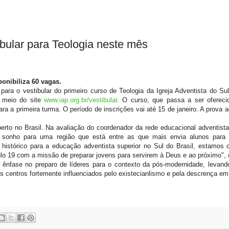
ibular para Teologia neste mês
ponibiliza 60 vagas.
para o vestibular do primeiro curso de Teologia da Igreja Adventista do Sul
r meio do site
www.iap.org.br/vestibular
. O curso, que passa a ser oferecid
ra a primeira turma. O período de inscrições vai até 15 de janeiro. A prova 
berto no Brasil. Na avaliação do coordenador da rede educacional adventista
m sonho para uma região que está entre as que mais envia alunos para 
histórico para a educação adventista superior no Sul do Brasil, estamos 
ulo 19 com a missão de preparar jovens para servirem à Deus e ao próximo"
 ênfase no preparo de líderes para o contexto da pós-modernidade, levan
 centros fortemente influenciados pelo existecianlismo e pela descrença e