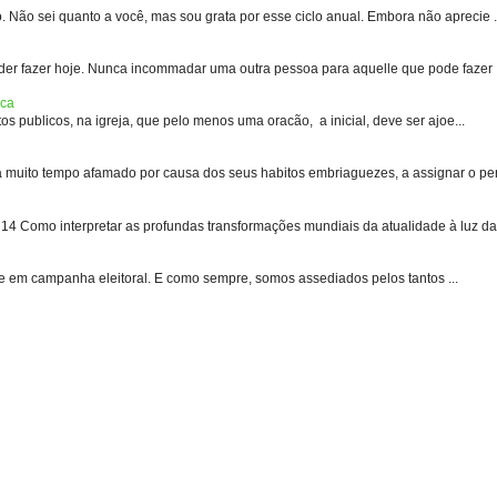
 sei quanto a você, mas sou grata por esse ciclo anual. Embora não aprecie .
er fazer hoje. Nunca incommadar uma outra pessoa para aquelle que pode fazer .
ica
s publicos, na igreja, que pelo menos uma oracão, a inicial, deve ser ajoe...
uito tempo afamado por causa dos seus habitos embriaguezes, a assignar o pen
 Como interpretar as profundas transformações mundiais da atualidade à luz das
e em campanha eleitoral. E como sempre, somos assediados pelos tantos ...