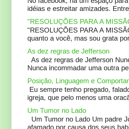
No facebook, há um espaço para 
idéias e estreitar amizades. Entr
"RESOLUÇÕES PARA A MISSÃ
"RESOLUÇÕES PARA A MISSÃO A
quanto a você, mas sou grata por
As dez regras de Jefferson
As dez regras de Jefferson Nunc
Nunca incommadar uma outra pess
Posição, Linguagem e Comportam
Eu sempre tenho pregado, falado 
igreja, que pelo menos uma oracão
Um Tumor no Lado
Um Tumor no Lado Um padre Joã
afamado por causa dos seus habi