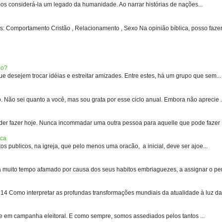
s considerá-la um legado da humanidade. Ao narrar histórias de nações...
: Comportamento Cristão , Relacionamento , Sexo Na opinião bíblica, posso fazer 
eo?
 desejem trocar idéias e estreitar amizades. Entre estes, há um grupo que sem...
 sei quanto a você, mas sou grata por esse ciclo anual. Embora não aprecie .
er fazer hoje. Nunca incommadar uma outra pessoa para aquelle que pode fazer .
ica
s publicos, na igreja, que pelo menos uma oracão, a inicial, deve ser ajoe...
uito tempo afamado por causa dos seus habitos embriaguezes, a assignar o pen
 Como interpretar as profundas transformações mundiais da atualidade à luz das
e em campanha eleitoral. E como sempre, somos assediados pelos tantos ...