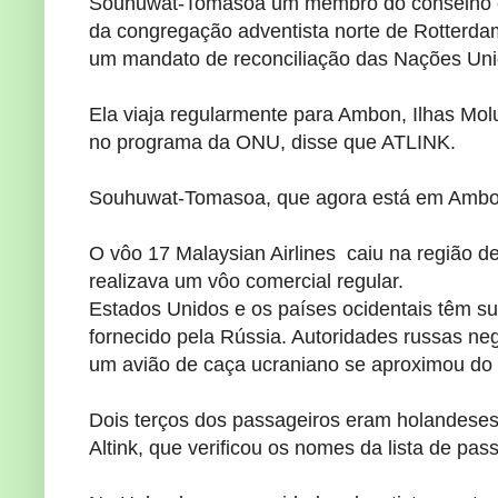
Souhuwat
-
Tomasoa
um
membro do conselho 
da congregação
adventista
norte de
Rotterda
um
mandato
de reconciliação
das Nações Un
Ela viaja
regularmente para
Ambon,
Ilhas Mol
no
programa da ONU
, disse que
ATLINK
.
Souhuwat
-
Tomasoa,
que agora está em
Ambo
O vôo
17 Malaysian
Airlines
caiu
na região
de
realizava um vôo comercial
regular.
Estados Unidos
e
os países ocidentais
têm su
fornecido
pela Rússia.
Autoridades russas
ne
um avião de caça
ucraniano
se aproximou do
Dois terços
dos passageiros
eram holandese
Altink
, que
verificou os
nomes da lista
de pass