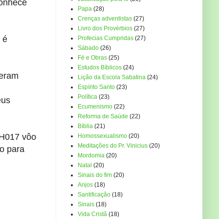
onhece
Papa
(28)
Crenças adventistas
(27)
Livro dos Provérbios
(27)
 é
Profecias Cumpridas
(27)
Sábado
(26)
Fé e Obras
(25)
Estudos Bíblicos
(24)
eram
Lição da Escola Sabatina
(24)
Espírito Santo
(23)
Política
(23)
eus
Ecumenismo
(22)
Reforma de Saúde
(22)
Bíblia
(21)
H017
vôo
Homossexualismo
(20)
Meditações do Pr. Vinicius
(20)
to
para
Mordomia
(20)
Natal
(20)
Sinais do fim
(20)
Anjos
(18)
Santificação
(18)
Sinais
(18)
Vida Cristã
(18)