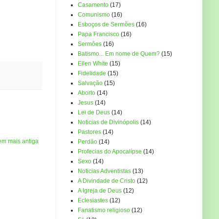
Casamento
(17)
Comunismo
(16)
Esboços de Sermões
(16)
Papa Francisco
(16)
Sermôes
(16)
Batismo... Em nome de Quem?
(15)
Ellen White
(15)
Fidelidade
(15)
Salvação
(15)
Aborto
(14)
Jesus
(14)
Lei de Deus
(14)
Noticias de Divinópolis
(14)
Pastores
(14)
em mais antiga
Perdão
(14)
Profecias do Apocalípse
(14)
Sexo
(14)
Noticias Adventistas
(13)
A Divindade de Cristo
(12)
A Igreja de Deus
(12)
Eclesiastes
(12)
Fanatismo religioso
(12)