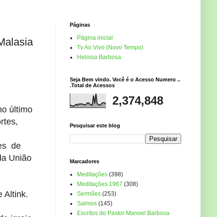
Páginas
Página inicial
 Malasia
Tv Ao Vivo (Novo Tempo)
Heloisa Barbosa
Seja Bem vindo. Você é o Acesso Numero ..
.Total de Acessos
2,374,848
no último
rtes,
Pesquisar este blog
es
de
da
União
Marcadores
Meditações
(398)
Meditações 1967
(308)
se
Altink
.
Sermões
(253)
Salmos
(145)
Escritos do Pastor Manoel Barbosa