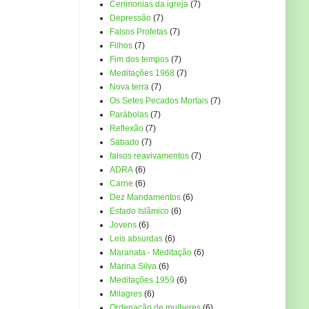
Cerimonias da igreja
(7)
Depressão
(7)
Falsos Profetas
(7)
Filhos
(7)
Fim dos tempos
(7)
Meditações 1968
(7)
Nova terra
(7)
Os Setes Pecados Mortais
(7)
Parábolas
(7)
Reflexão
(7)
Sabado
(7)
falsos reavivamentos
(7)
ADRA
(6)
Carne
(6)
Dez Mandamentos
(6)
Estado Islâmico
(6)
Jovens
(6)
Leis absurdas
(6)
Maranata - Meditação
(6)
Marina Silva
(6)
Meditações 1959
(6)
Milagres
(6)
Ordenação de mulheres
(6)