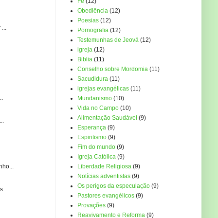
Fé
(12)
Obediência
(12)
Poesias
(12)
...
Pornografia
(12)
Testemunhas de Jeová
(12)
igreja
(12)
Biblia
(11)
Conselho sobre Mordomia
(11)
Sacudidura
(11)
igrejas evangélicas
(11)
..
Mundanismo
(10)
Vida no Campo
(10)
Alimentação Saudável
(9)
..
Esperança
(9)
Espiritismo
(9)
Fim do mundo
(9)
Igreja Católica
(9)
ho...
Liberdade Religiosa
(9)
Notícias adventistas
(9)
Os perigos da especulação
(9)
...
Pastores evangélicos
(9)
Provações
(9)
Reavivamento e Reforma
(9)