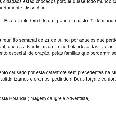
s cidadãos
estão chocados
porque quase todo mundo
c
ndiretamente,
disse
Altink
.
e.
"Este evento
tem tido
um grande impacto.
Todo mundo
a reunião
semanal
de 21 de Julho
, por aqueles que
perd
ial,
que os
adventistas
da União
holandesa
das
Igrejas
to especial de oração, pelas familias que perderam s
ento causado
por esta catástrofe
sem precedentes na
M
"
solidarizamos e oramos
pedindo a Deus
força e confor
ista
Holanda
(imagem
da Igreja Adventista
)