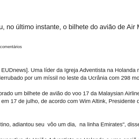
, no último instante, o bilhete do avião de Air
comentários
EUDnews
].
Uma líder
da Igreja
Adventista na Holanda
derrubado por
um míssil
no leste da Ucrânia
com 298
mo
prado
um bilhete de avião
do voo 17 da
Malaysian
Airlin
em 17 de julho
, de acordo com
Wim
Altink
,
Presidente 
tino, adiantou seu
vôo
um dia, na
linha
Emirates
", dis