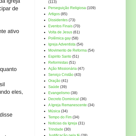
da igreja
(113)
cipar de
Perseguição Religiosa
(109)
Artigos
(85)
Dissidentes
(73)
Eventos Finais
(70)
nte ativo
Volta de Jesus
(61)
Polêmica gay
(58)
Igreja Adventista
(54)
Movimento de Reforma
(54)
Espirito Santo
(51)
Reformistas
(51)
nquanto
Ação Missionária
(47)
Serviço Cristão
(43)
Oração
(41)
il
Saúde
(39)
ndo eles,
Evangelismo
(38)
Decreto Dominical
(36)
A Igreja Remanescente
(34)
Música
(34)
disse
Tempo do Fim
(34)
Noticias da Igreja
(31)
Trindade
(30)
Justificação pela fé
(28)