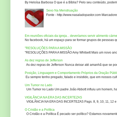
By Heloísa Barbosa O que é a Bíblia? Pelo seu conteúdo, podemo
Sexo Na Menstruação
Fonte - http://www.nasaladopastor.com Marcadores
Em reuniões oficiais da igreja... deveríamos servir alimento cárn
No facebook, há um espaço para se formar grupos de pessoas que
"RESOLUÇÕES PARA A MISSÃO
"RESOLUÇÕES PARA A MISSÃO Amy Whitsett Mais um novo ano. Não
As dez regras de Jefferson
As dez regras de Jefferson Nunca deixar até amanhã que se pod
Posição, Linguagem e Comportamento Próprios da Oração Públ
Eu sempre tenho pregado, falado e insistido, que em nossos culto
Um Tumor no Lado
Um Tumor no Lado Um padre João Abbott influiu um homem, ha m
VIGILÂNCIA NA ERA DAS INCERTEZAS
VIGILÂNCIA NA ERA DAS INCERTEZAS Pags. 8, 9, 10, 11, 12 e 14
O Cristão e a Política
O Cristão e a Política É pecado ser político? Estamos novament