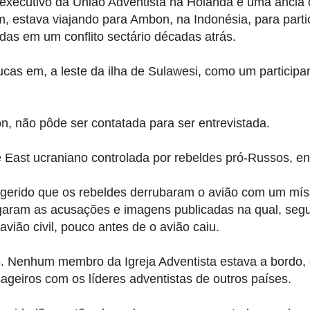
executivo
da União
Adventista
na Holanda e
uma
anciã 
m,
estava viajando para
Ambon
, na Indonésia,
para parti
idas
em um
conflito sectário
décadas atrás.
ucas
em
, a leste da
ilha de
Sulawesi
, como um
participa
n,
não pôde ser contatada
para ser entrevistada.
 East
ucraniano
controlada por
rebeldes
pró-Russos
, e
gerido que
os rebeldes
derrubaram
o avião
com um míss
garam
as acusações
e
imagens publicadas na
qual
,
segu
avião
civil,
pouco antes de
o avião caiu
.
s
.
Nenhum membro da
Igreja Adventista
estava a bordo
,
ageiros
com os líderes
adventistas de
outros países.