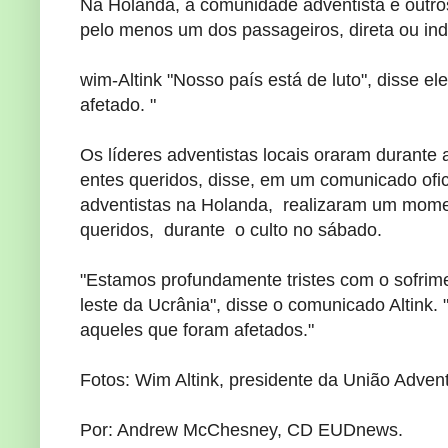
Na Holanda
, a comunidade
adventista e
outro
pelo menos
um dos passageiros
, direta ou i
wim
-
Altink
"Nosso país
está de luto
", disse el
afetado.
"
Os líderes adventistas
locais
oraram durante
entes queridos
, disse,
em
um comunicado ofic
adventistas
na Holanda
,
realizaram um
momen
queridos,
durante
o culto
no sábado.
"Estamos profundamente
tristes com
o sofrim
leste
da Ucrânia
",
disse o comunicado
Altink
.
aqueles que
foram afetados.
"
Fotos:
Wim
Altink
, presidente da
União
Advent
Por: Andrew
McChesney
,
CD
EUDnews
.