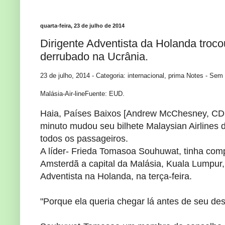
quarta-feira, 23 de julho de 2014
Dirigente Adventista da Holanda trocou
derrubado na Ucrânia.
23 de julho, 2014
- Categoria:
internacional, prima
Notes -
Sem 
Malásia
-Air-
lineFuente
:
EUD
.
Haia, Países Baixos
[
Andrew
McChesney
,
CD
minuto
mudou seu
bilhete
Malaysian
Airlines
todos os passageiros
.
A líder
-
Frieda
Tomasoa
Souhuwat
,
tinha com
Amsterdã a
capital da Malásia
, Kuala
Lumpur,
Adventista
na Holanda
,
na terça-feira
.
"
Porque ela queria
chegar lá
antes de
seu des