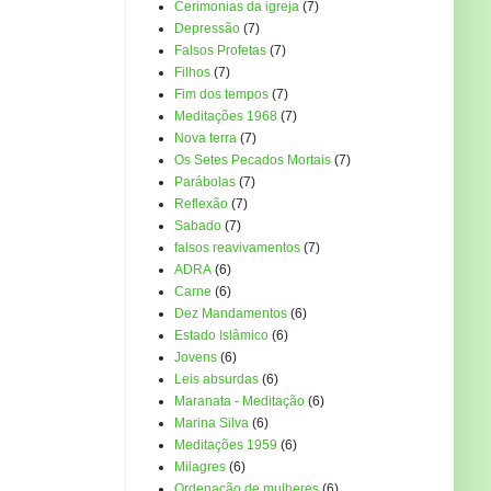
Cerimonias da igreja
(7)
Depressão
(7)
Falsos Profetas
(7)
Filhos
(7)
Fim dos tempos
(7)
Meditações 1968
(7)
Nova terra
(7)
Os Setes Pecados Mortais
(7)
Parábolas
(7)
Reflexão
(7)
Sabado
(7)
falsos reavivamentos
(7)
ADRA
(6)
Carne
(6)
Dez Mandamentos
(6)
Estado Islâmico
(6)
Jovens
(6)
Leis absurdas
(6)
Maranata - Meditação
(6)
Marina Silva
(6)
Meditações 1959
(6)
Milagres
(6)
Ordenação de mulheres
(6)