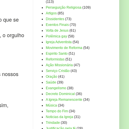
(113)
Perseguição Religiosa
(109)
Artigos
(85)
o que se
Dissidentes
(73)
Eventos Finais
(70)
Volta de Jesus
(61)
, o orgulho
Polêmica gay
(58)
Igreja Adventista
(54)
Movimento de Reforma
(54)
Espirito Santo
(51)
Reformistas
(51)
Ação Missionária
(47)
Serviço Cristão
(43)
s nossos
Oração
(41)
Saúde
(39)
Evangelismo
(38)
Decreto Dominical
(36)
A Igreja Remanescente
(34)
sim,
Música
(34)
Tempo do Fim
(34)
Noticias da Igreja
(31)
Trindade
(30)
Justificação pela fé
(28)