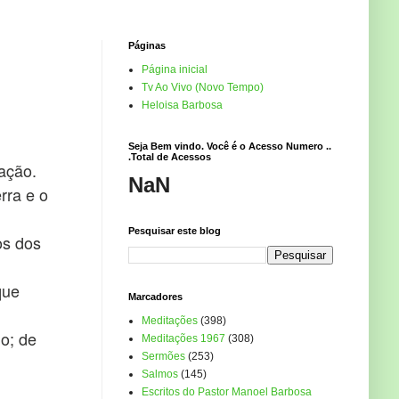
Páginas
Página inicial
Tv Ao Vivo (Novo Tempo)
Heloisa Barbosa
Seja Bem vindo. Você é o Acesso Numero ..
.Total de Acessos
ação.
NaN
rra e o
Pesquisar este blog
os dos
que
Marcadores
Meditações
(398)
o; de
Meditações 1967
(308)
Sermões
(253)
Salmos
(145)
Escritos do Pastor Manoel Barbosa