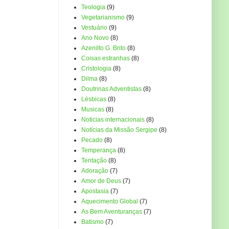
Teologia
(9)
Vegetarianismo
(9)
Vestuário
(9)
Ano Novo
(8)
Azenilto G. Brito
(8)
Coisas estranhas
(8)
Cristologia
(8)
Dilma
(8)
Doutrinas Adventistas
(8)
Lésbicas
(8)
Musicas
(8)
Noticias internacionais
(8)
Notícias da Missão Sergipe
(8)
Pecado
(8)
Temperança
(8)
Tentação
(8)
Adoração
(7)
Amor de Deus
(7)
Apostasia
(7)
Aquecimento Global
(7)
As Bem Aventuranças
(7)
Batismo
(7)