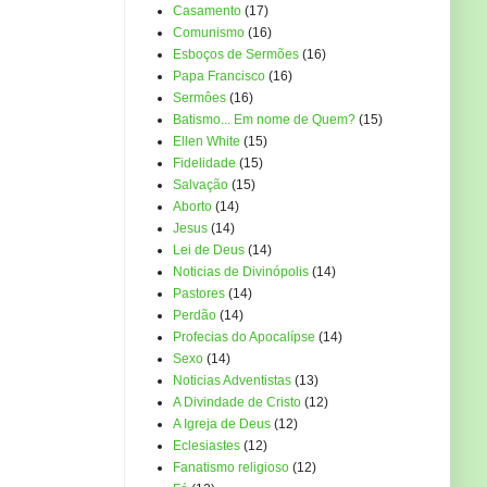
Casamento
(17)
Comunismo
(16)
Esboços de Sermões
(16)
Papa Francisco
(16)
Sermôes
(16)
Batismo... Em nome de Quem?
(15)
Ellen White
(15)
Fidelidade
(15)
Salvação
(15)
Aborto
(14)
Jesus
(14)
Lei de Deus
(14)
Noticias de Divinópolis
(14)
Pastores
(14)
Perdão
(14)
Profecias do Apocalípse
(14)
Sexo
(14)
Noticias Adventistas
(13)
A Divindade de Cristo
(12)
A Igreja de Deus
(12)
Eclesiastes
(12)
Fanatismo religioso
(12)