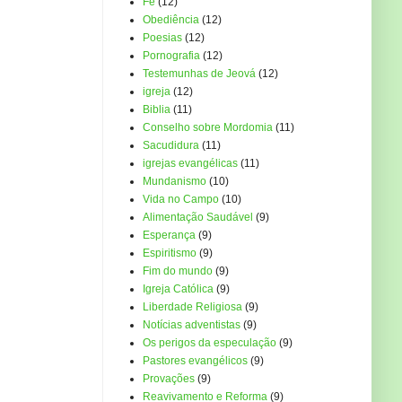
Fé
(12)
Obediência
(12)
Poesias
(12)
Pornografia
(12)
Testemunhas de Jeová
(12)
igreja
(12)
Biblia
(11)
Conselho sobre Mordomia
(11)
Sacudidura
(11)
igrejas evangélicas
(11)
Mundanismo
(10)
Vida no Campo
(10)
Alimentação Saudável
(9)
Esperança
(9)
Espiritismo
(9)
Fim do mundo
(9)
Igreja Católica
(9)
Liberdade Religiosa
(9)
Notícias adventistas
(9)
Os perigos da especulação
(9)
Pastores evangélicos
(9)
Provações
(9)
Reavivamento e Reforma
(9)